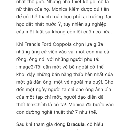
nhất thế giới. Những nhà thiết kế gọi cô là
nữ thần của họ. Monica kiếm được đủ tiền
để có thể thanh toán học phí tại trường đại
học đắt nhất nước Ý, tuy nhiên sự nghiệp
của một luật sư không còn lôi cuốn cô nữa.
Khi Francis Ford Coppola chọn lựa giữa
những ứng cử viên vào vai một con ma cà
rồng, ông nói với những người phụ tá:
:image2:
Tôi cần một vẻ bề ngoài có thể
khơi dậy những bản năng thấp hèn nhất của
một gã đàn ông, một vẻ ngoài ma quỷ!
. Cho
đến một ngày người ta chỉ cho ông ảnh bìa
của một tạp chí mốt, người đạo diễn đã
thốt lên:
Chính là cô ta!
. Monica đã bước vào
con đường nghệ thuật thứ 7 như thế.
Sau khi tham gia đóng
Dracula
, cô hiểu