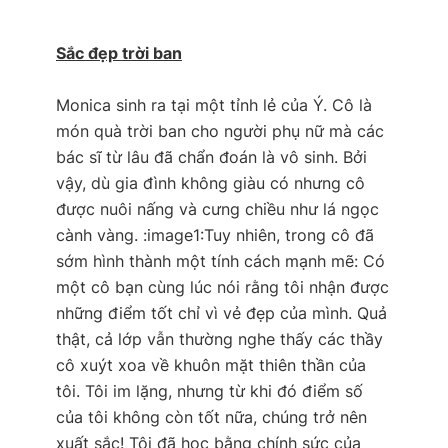
Sắc đẹp trời ban
Monica sinh ra tại một tỉnh lẻ của Ý. Cô là
món quà trời ban cho người phụ nữ mà các
bác sĩ từ lâu đã chẩn đoán là vô sinh. Bởi
vậy, dù gia đình không giàu có nhưng cô
được nuôi nấng và cưng chiều như lá ngọc
cành vàng. :image1:Tuy nhiên, trong cô đã
sớm hình thành một tính cách mạnh mẽ:
Có
một cô bạn cùng lúc nói rằng tôi nhận được
những điểm tốt chỉ vì vẻ đẹp của mình. Quả
thật, cả lớp vẫn thường nghe thấy các thầy
cô xuýt xoa về khuôn mặt thiên thần của
tôi. Tôi im lặng, nhưng từ khi đó điểm số
của tôi không còn tốt nữa, chúng trở nên
xuất sắc! Tôi đã học bằng chính sức của