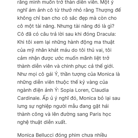
rằng mình muốn trở thàn diễn viên. Một ý
nghĩ ám ảnh cô từ thưở nhỏ rằng Thượng đế
không chỉ ban cho cô sắc đẹp mà còn cho
cô một tài năng. Nhưng tài năng đó là gì?
Cô đã có câu trả lời sau khi đóng Dracula:
Khi tôi xem lại những hành động ma thuật
của mỹ nhân khát máu do tôi thủ vai, tôi
cảm nhận được ước muốn mãnh liệt trở
thành diễn viên và chinh phục cả thế giới
.
Như mọi cô gái Ý, thần tượng của Monica là
những diễn viên thuộc thế kỷ vàng của
ngành điện ảnh Ý: Sopia Loren, Claudia
Cardinale. Ấp ủ ý nghĩ đó, Monica bỏ lại sau
lưng sự nghiệp người mẫu đang gặt hái
thành công và lên đường sang Paris học
nghệ thuật diễn xuất.
Monica Bellucci đóng phim chưa nhiều