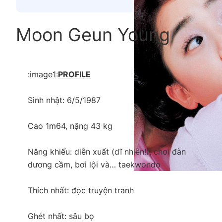
Moon Geun Young
:image1:
PROFILE
Sinh nhật: 6/5/1987
Cao 1m64, nặng 43 kg
Năng khiếu: diễn xuất (dĩ nhiên!), chơi đàn
dương cầm, bơi lội và… taekwondo
Thích nhất: đọc truyện tranh
Ghét nhất: sâu bọ