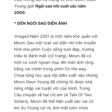
Young giải
Ngôi sao nhí xuất sắc năm
2000
.
* ĐẾN NGÔI SAO ĐIỆN ẢNH
:image2:Năm 2001 là một năm khó quên với
Moon. Sau một loạt vai diễn nhí trên truyền
hình như phim
Cuộc sống tươi đẹp, Vương
triều bị đánh mất
(cổ trang), Moon đã có
một cú vượt ngoạn mục lên màn ảnh rộng
bằng vai chính trong phim
On the way
.
Chưa từng học qua lớp diễn xuất nào nhưng
Moon Geun Young đã chứng tỏ được khả
năng nhập vai tuyệt vời của mình. Trong
Câu chuyện về hai chị em
(
A Tale Of Two
Sisters
), Moon đã thể hiện xuất sắc vai cô
em Su Young rụt rè, ánh mắt luôn chứa