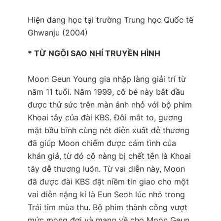
Hiện đang học tại trường Trung học Quốc tế
Ghwanju (2004)
* TỪ NGÔI SAO NHÍ TRUYỀN HÌNH
Moon Geun Young gia nhập làng giải trí từ
năm 11 tuổi. Năm 1999, cô bé này bắt đầu
được thử sức trên màn ảnh nhỏ với bộ phim
Khoai tây
của đài KBS. Đôi mắt to, gương
mặt bầu bĩnh cùng nét diễn xuất dễ thương
đã giúp Moon chiếm được cảm tình của
khán giả, từ đó cô nàng bị chết tên là Khoai
tây dễ thương luôn. Từ vai diễn này, Moon
đã được đài KBS đặt niềm tin giao cho một
vai diễn nặng kí là Eun Seoh lúc nhỏ trong
Trái tim mùa thu
. Bộ phim thành công vượt
mức mong đợi và mang về cho Moon Geun