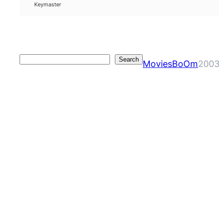
Keymaster
Search
Search
MoviesBoOm
2003