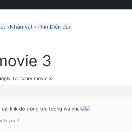
iết
Nhân vật
Phim
Diễn đàn
movie 3
Reply To: scary movie 3
cái link đó trông trìu tượng wá nha!
ith you!!