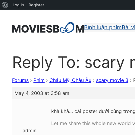
About
Log In
Register
WordPress
Bình luận phim
Bài v
Reply To: scary 
Forums
›
Phim
›
Châu Mỹ, Châu Âu
›
scary movie 3
›
May 4, 2003 at 3:58 am
khà khà… cái poster dưới cùng trong 
Let me share this whole new world w
admin