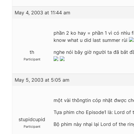
May 4, 2003 at 11:44 am
phần 2 ko hay = phần 1 vì có nhìu 
know what u did last summer rùi
th
nghe nói bây giờ người ta đã bắt đ
Participant
May 5, 2003 at 5:05 am
một vài thôngtin cóp nhặt đwợc c
Tựa phim cho Episode1 là: Lord of 
stupidcupid
Bộ phim này nhại lại Lord of the rin
Participant