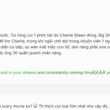
ước. Tui từng coi 1 phim hài do Charlie Sheen đóng, Big Sh
ể tìm Charlie, trong khi ngồi chở đợi trong khuôn viên 1 
 diễn cơ bắp, sư wên mất mấy con hổ, làm nàng phải vừa c
mấy ông 30 quấn quanh chân nàng.
ound in your dreams
and consistantly running thruÃƒÂ‚Ã‚Â’ y
ến scary movie ko?
Th thích coi loại film nhái như vậy đó,