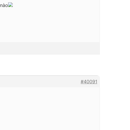
 nào
#40091