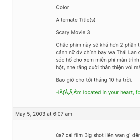
Color
Alternate Title(s)
Scary Movie 3
Chắc phim này sẽ khá hơn 2 phần tr
cảnh nữ dv chính bay wa Thái Lan đ
sóc hổ cho xem miễn phí màn trình
hột, nhe răng cuời thân thiện với 
Bao giờ cho tới tháng 10 hả trời.
-IÃƒÂ‚Ã‚Â’m located in your heart,
f
May 5, 2003 at 6:07 am
ủa? cái film Big shot liên wan gì đ