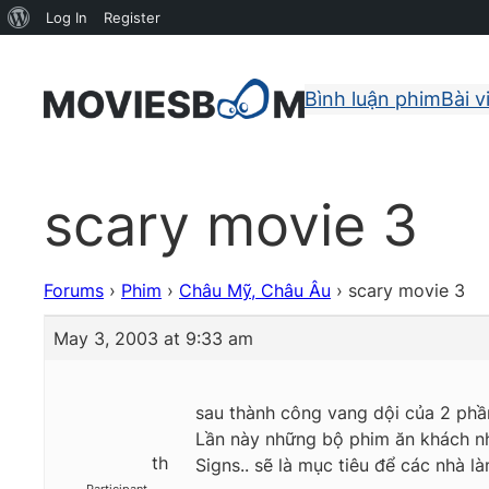
About
Log In
Register
WordPress
Bình luận phim
Bài v
scary movie 3
Forums
›
Phim
›
Châu Mỹ, Châu Âu
›
scary movie 3
May 3, 2003 at 9:33 am
sau thành công vang dội của 2 phầ
Lần này những bộ phim ăn khách nh
th
Signs.. sẽ là mục tiêu để các nhà 