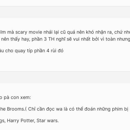
film mà scary movie nhái lại cũ quá nên khó nhận ra, chứ n
nên thấy hay, phần 3 TH nghĩ sẽ vui nhất bởi vì toàn nhưng
ầu cho quay típ phần 4 rùi đó
ho pà con xem:
the Brooms.( Chỉ cần đọc wa là có thể đoán những phim bị n
gs, Harry Potter, Star wars.