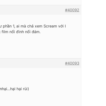
#40092
hư phần 1, ai mà chả xem Scream với I
 film nổi đình nổi đám.
#40093
hại…hại hại rùi)