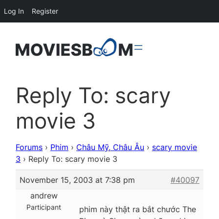
Log In
Register
Reply To: scary
movie 3
Forums
›
Phim
›
Châu Mỹ, Châu Âu
›
scary movie
3
›
Reply To: scary movie 3
November 15, 2003 at 7:38 pm
#40097
andrew
Participant
phim này thật ra bắt chước The