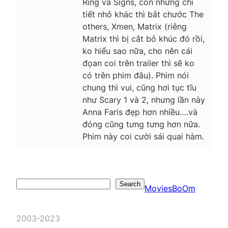
Ring và Signs, còn những chi
tiết nhỏ khác thì bắt chước The
others, Xmen, Matrix (riêng
Matrix thì bị cắt bỏ khúc đó rồi,
ko hiểu sao nữa, cho nên cái
đọan coi trên trailer thì sẽ ko
có trên phim đâu). Phim nói
chung thì vui, cũng hơi tục tĩu
như Scary 1 và 2, nhưng lần này
Anna Faris đẹp hơn nhiều….và
đóng cũng tưng tưng hơn nữa.
Phim này coi cười sái quai hàm.
Search
Search
MoviesBoOm
2003-2023