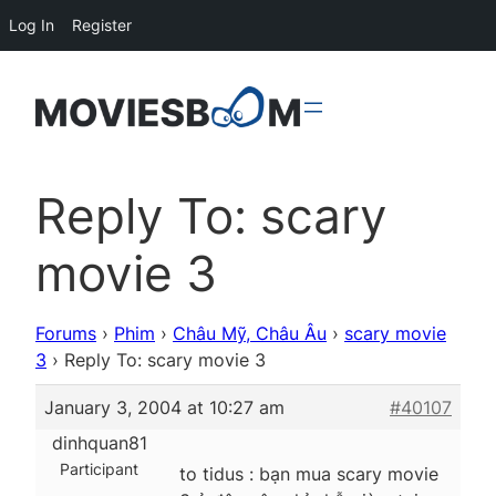
Log In
Register
Reply To: scary
movie 3
Forums
›
Phim
›
Châu Mỹ, Châu Âu
›
scary movie
3
›
Reply To: scary movie 3
January 3, 2004 at 10:27 am
#40107
dinhquan81
Participant
to tidus : bạn mua scary movie