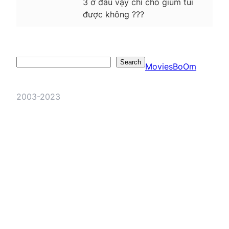
3 ở đâu vậy chỉ chỗ giùm tui
được không ???
Search
Search
MoviesBoOm
2003-2023