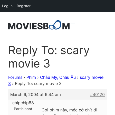
Log In
Register
Reply To: scary
movie 3
Forums
›
Phim
›
Châu Mỹ, Châu Âu
›
scary movie
3
›
Reply To: scary movie 3
March 6, 2004 at 9:44 am
#40120
chipchip88
Participant
Coi phim này, méc cỡ chít đi