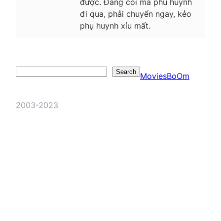
được. Đang coi mà phu huynh
đi qua, phải chuyển ngay, kẻo
phụ huynh xỉu mất.
Search
Search
MoviesBoOm
2003-2023