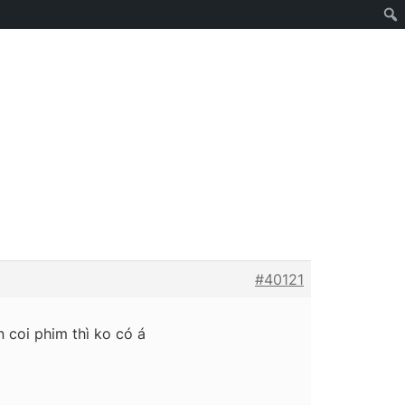
#40121
n coi phim thì ko có á