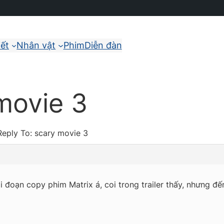
iết
Nhân vật
Phim
Diễn đàn
movie 3
Reply To: scary movie 3
i đoạn copy phim Matrix á, coi trong trailer thấy, nhưng đế