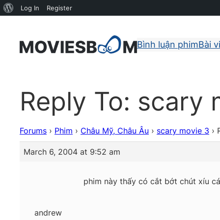
About
Log In
Register
WordPress
Bình luận phim
Bài v
Reply To: scary 
Forums
›
Phim
›
Châu Mỹ, Châu Âu
›
scary movie 3
›
March 6, 2004 at 9:52 am
phim này thấy có cắt bớt chút xíu cá
andrew