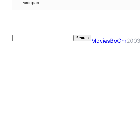
Participant
Search
Search
MoviesBoOm
2003