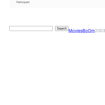
Participant
Search
Search
MoviesBoOm
2003