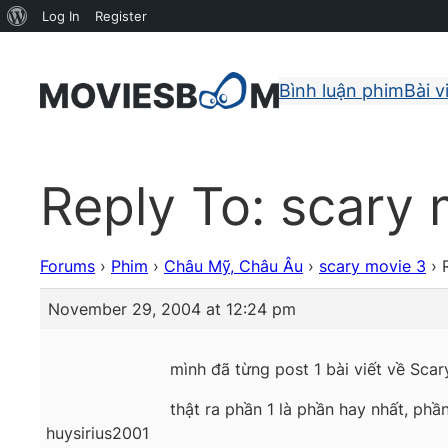
About
Log In
Register
WordPress
Bình luận phim
Bài v
Reply To: scary 
Forums
›
Phim
›
Châu Mỹ, Châu Âu
›
scary movie 3
›
November 29, 2004 at 12:24 pm
mình đã từng post 1 bài viết về Sca
thật ra phần 1 là phần hay nhất, ph
huysirius2001