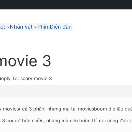
iết
Nhân vật
Phim
Diễn đàn
movie 3
Reply To: scary movie 3
ry movies( cả 3 phần) nhưng mà tại moviesboom die lâu quá 
ần 3 coi dở hơn nhiều, nhưng mà nếu buồn thì coi cũng đượ