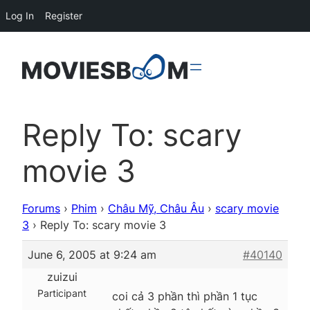
Log In
Register
Reply To: scary
movie 3
Forums
›
Phim
›
Châu Mỹ, Châu Âu
›
scary movie
3
›
Reply To: scary movie 3
June 6, 2005 at 9:24 am
#40140
zuizui
Participant
coi cả 3 phần thì phần 1 tục