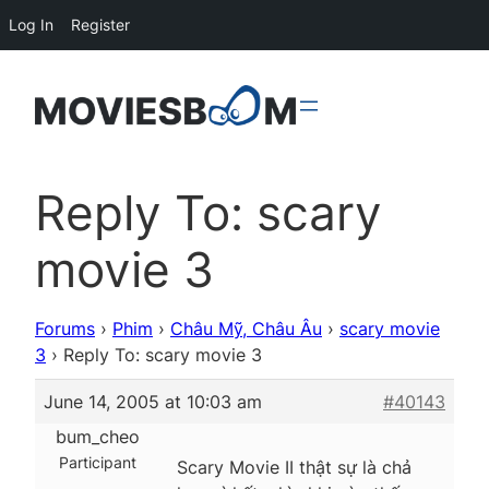
Log In
Register
Reply To: scary
movie 3
Forums
›
Phim
›
Châu Mỹ, Châu Âu
›
scary movie
3
›
Reply To: scary movie 3
June 14, 2005 at 10:03 am
#40143
bum_cheo
Participant
Scary Movie II thật sự là chả