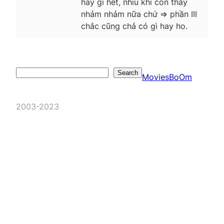
hay gì hết, nhìu khi còn thấy
nhảm nhảm nữa chứ => phần III
chắc cũng chả có gì hay ho.
Search
Search
MoviesBoOm
2003-2023