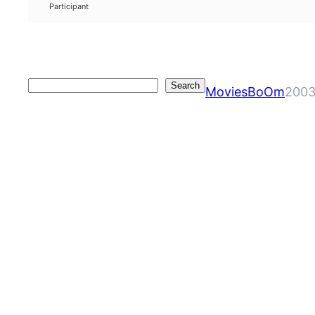
Participant
Search
Search
MoviesBoOm
2003