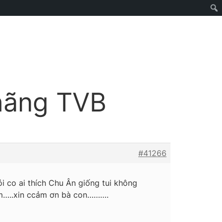
 hãng TVB
#41266
i co ai thích Chu Ân giống tui không
lắm…..xin ccảm ơn bà con……….