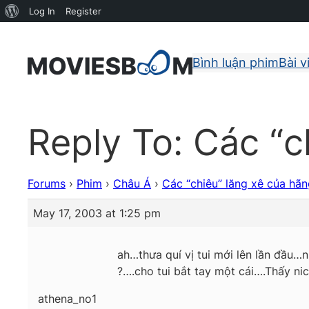
About
Log In
Register
WordPress
Bình luận phim
Bài v
Reply To: Các “c
Forums
›
Phim
›
Châu Á
›
Các “chiêu” lăng xê của hã
May 17, 2003 at 1:25 pm
ah…thưa quí vị tui mới lên lần đầu…
?….cho tui bắt tay một cái….Thấy ni
athena_no1