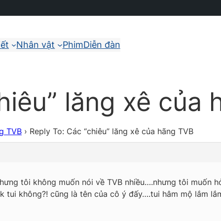
iết
Nhân vật
Phim
Diễn đàn
hiêu” lăng xê của
ng TVB
›
Reply To: Các “chiêu” lăng xê của hãng TVB
nhưng tôi không muốn nói về TVB nhiều….nhưng tôi muốn hỏ
ck tui không?! cũng là tên của cô ý đấy….tui hâm mộ lắm 