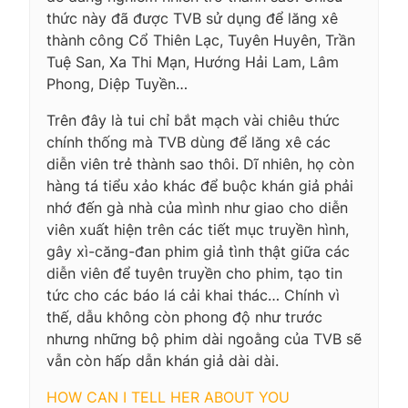
thức này đã được TVB sử dụng để lăng xê
thành công Cổ Thiên Lạc, Tuyên Huyên, Trần
Tuệ San, Xa Thi Mạn, Hướng Hải Lam, Lâm
Phong, Diệp Tuyền…
Trên đây là tui chỉ bắt mạch vài chiêu thức
chính thống mà TVB dùng để lăng xê các
diễn viên trẻ thành sao thôi. Dĩ nhiên, họ còn
hàng tá tiểu xảo khác để buộc khán giả phải
nhớ đến gà nhà của mình như giao cho diễn
viên xuất hiện trên các tiết mục truyền hình,
gây xì-căng-đan phim giả tình thật giữa các
diễn viên để tuyên truyền cho phim, tạo tin
tức cho các báo lá cải khai thác… Chính vì
thế, dẫu không còn phong độ như trước
nhưng những bộ phim dài ngoằng của TVB sẽ
vẫn còn hấp dẫn khán giả dài dài.
HOW CAN I TELL HER ABOUT YOU