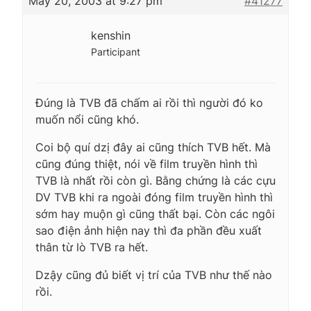
May 20, 2003 at 9:27 pm
#41277
kenshin
Participant
Đúng là TVB đã chấm ai rồi thì người đó ko
muốn nổi cũng khó.
Coi bộ quí dzị đây ai cũng thích TVB hết. Mà
cũng đúng thiệt, nói về film truyền hình thì
TVB là nhất rồi còn gì. Bằng chứng là các cựu
DV TVB khi ra ngoài đóng film truyền hình thì
sớm hay muộn gì cũng thất bại. Còn các ngôi
sao điện ảnh hiện nay thì đa phần đều xuất
thân từ lò TVB ra hết.
Dzậy cũng đủ biết vị trí của TVB như thế nào
rồi.