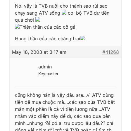
Nói vậy là TVB nuôi cho thành sao rùi sao
chạy sang ATV sống
coi bộ TVB dư tiền
quá chời
Thiên thần của các cô gái
Hung thần của các chàng trai
May 18, 2003 at 3:17 am
#41268
admin
Keymaster
cũng không hẳn là vậy đâu ara…vì ATV dùng
tiền để mua chuộc mà….các sao của TVB bất
mãn một phần là cả vì tiền lương nữa…ATV
nhắm vào điểm này để dụ các sao qua bên
mình…nhưng rồi có ai trụ được lâu đâu?? chỉ
đóng vài phim rồi trở về TVB hoặc đi tìm thị