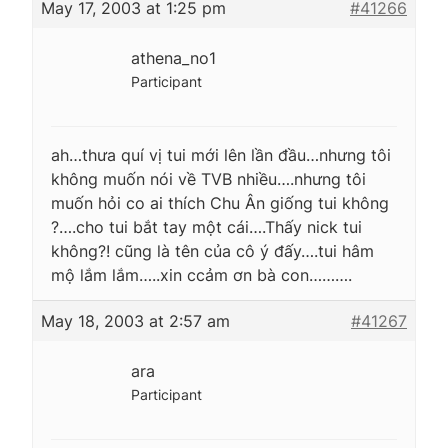
May 17, 2003 at 1:25 pm
#41266
athena_no1
Participant
ah…thưa quí vị tui mới lên lần đầu…nhưng tôi
không muốn nói về TVB nhiều….nhưng tôi
muốn hỏi co ai thích Chu Ân giống tui không
?….cho tui bắt tay một cái….Thấy nick tui
không?! cũng là tên của cô ý đấy….tui hâm
mộ lắm lắm…..xin ccảm ơn bà con……….
May 18, 2003 at 2:57 am
#41267
ara
Participant