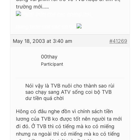
trường mới…..
Thiên thần của các chàng trai
Hung thần của các cô gái
May 18, 2003 at 3:40 am
#41269
00thay
Participant
Nói vậy là TVB nuôi cho thành sao rùi
sao chạy sang ATV sống coi bộ TVB
dư tiền quá chời
Hông có đâu nghe đồn vì chính sách tiền
lương của TVB ko được tốt nên người ta mới
đi đó. Ở TVB thì có tiếng mà ko có miếng
nhưng ra ngoài thì có miếng mà ko có tiếng