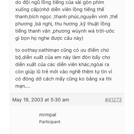
do đội ngũ lồng tiếng của sài gòn phim
xuống cấp(nhớ diễn viên lồng tiếng thế
thanh,bích ngọc ,thanh phúc,nguyễn vinh ,thế
phương ,bá nghị, thu hương ,kỹ thuật lồng
tiếng thanh vân ,phương wùynh wá trời-ước
gì bọn họ nghe được câu này)
to oothay:xathimạn cũng có ưu điểm chứ
bộ,diễn xuất của em này làm đòn bẩy cho
diễn xuất của các diễn viên khác,ngòai ra
còn giúp lũ trẻ mới vào nghề thêm tự tin vì
có đóng dở cách mấy cũng ko bằng xa thi
mạn….
May 19, 2003 at 5:30 am
#41273
mrmpal
Participant