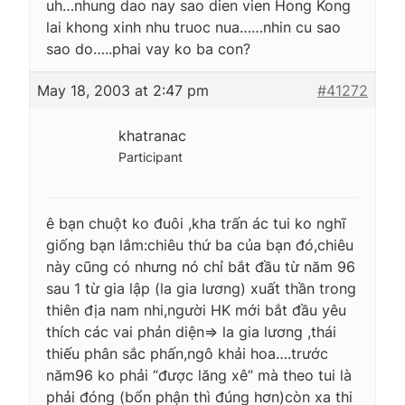
uh…nhung dao nay sao dien vien Hong Kong
lai khong xinh nhu truoc nua……nhin cu sao
sao do…..phai vay ko ba con?
May 18, 2003 at 2:47 pm
#41272
khatranac
Participant
ê bạn chuột ko đuôi ,kha trấn ác tui ko nghĩ
giống bạn lắm:chiêu thứ ba của bạn đó,chiêu
này cũng có nhưng nó chỉ bắt đầu từ năm 96
sau 1 từ gia lập (la gia lương) xuất thần trong
thiên địa nam nhi,người HK mới bắt đầu yêu
thích các vai phản diện=> la gia lương ,thái
thiếu phân sắc phấn,ngô khải hoa….trước
năm96 ko phải “được lăng xê” mà theo tui là
phải đóng (bổn phận thì đúng hơn)còn xa thi