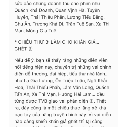
sức bảo chứng doanh thu cho phim như
Quách Khả Doanh, Quan Vịnh Hà, Tuyên
Huyên, Thái Thiếu Phấn, Lương Tiểu Băng,
Chu Ân, Trương Khả Di, Trần Tuệ San, Xa Thi
Mạn, Mông Gia Tuệ…
* CHIÊU THỨ 3: LÀM CHO KHÁN GIẢ…
GHÉT (!)
Nếu để ý, bạn sẽ thấy rằng những diễn viên
nổi tiếng hiện nay, chuyên trị những vai chính
diện dễ thương, đại hiệp, tiểu thư nhà lành…
như La Gia Lương, Ôn Triệu Luân, Ngô Khải
Hoa, Thái Thiếu Phấn, Lâm Văn Long, Quách
Tấn An, Xa Thi Mạn, Hướng Hải Lam… đều
từng được TVB giao vai phản diện (!). Thật
ra, đây cũng là một chiêu thức lăng xê khá
bạo tay của hãng truyền hình này. Vì vai diễn
nào càng khiến khán giả ghét thì lại càng