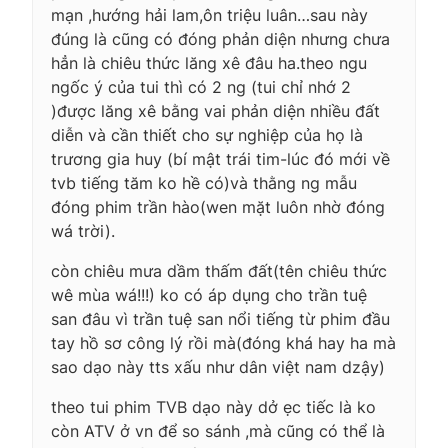
mạn ,hướng hải lam,ôn triệu luân…sau này
đúng là cũng có đóng phản diện nhưng chưa
hẳn là chiêu thức lăng xê đâu ha.theo ngu
ngốc ý của tui thì có 2 ng (tui chỉ nhớ 2
)được lăng xê bằng vai phản diện nhiều đất
diễn và cần thiết cho sự nghiệp của họ là
trương gia huy (bí mật trái tim-lúc đó mới về
tvb tiếng tăm ko hề có)và thằng ng mẫu
đóng phim trần hào(wen mặt luôn nhờ đóng
wá trời).
còn chiêu mưa dầm thấm đất(tên chiêu thức
wê mùa wá!!!) ko có áp dụng cho trần tuệ
san đâu vì trần tuệ san nổi tiếng từ phim đầu
tay hồ sơ công lý rồi mà(đóng khá hay ha mà
sao dạo này tts xấu như dân việt nam dzậy)
theo tui phim TVB dạo này dở ẹc tiếc là ko
còn ATV ở vn để so sánh ,mà cũng có thể là