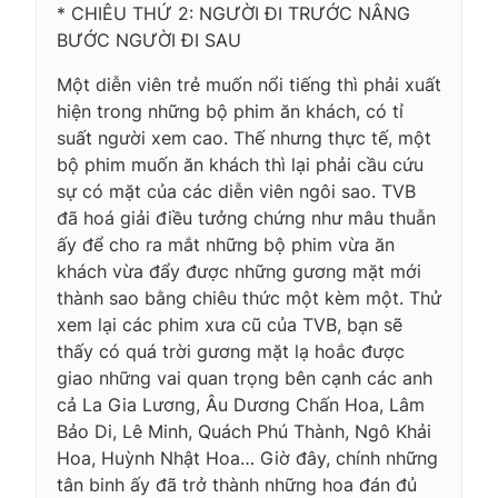
* CHIÊU THỨ 2: NGƯỜI ĐI TRƯỚC NÂNG
BƯỚC NGƯỜI ĐI SAU
Một diễn viên trẻ muốn nổi tiếng thì phải xuất
hiện trong những bộ phim ăn khách, có tỉ
suất người xem cao. Thế nhưng thực tế, một
bộ phim muốn ăn khách thì lại phải cầu cứu
sự có mặt của các diễn viên ngôi sao. TVB
đã hoá giải điều tưởng chứng như mâu thuẫn
ấy để cho ra mắt những bộ phim vừa ăn
khách vừa đẩy được những gương mặt mới
thành sao bằng chiêu thức một kèm một. Thử
xem lại các phim xưa cũ của TVB, bạn sẽ
thấy có quá trời gương mặt lạ hoắc được
giao những vai quan trọng bên cạnh các anh
cả La Gia Lương, Âu Dương Chấn Hoa, Lâm
Bảo Di, Lê Minh, Quách Phú Thành, Ngô Khải
Hoa, Huỳnh Nhật Hoa… Giờ đây, chính những
tân binh ấy đã trở thành những hoa đán đủ