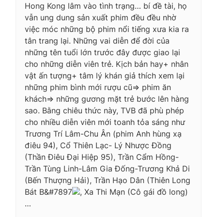
Hong Kong lâm vào tình trạng… bí đề tài, họ
vẫn ung dung sản xuất phim đều đều nhờ
việc móc những bộ phim nổi tiếng xưa kia ra
tân trang lại. Những vai diễn để đời của
những tên tuổi lớn trước đây được giao lại
cho những diễn viên trẻ. Kịch bản hay+ nhân
vật ấn tượng+ tâm lý khán giả thích xem lại
những phim bình mới rượu cũ=> phim ăn
khách=> những gương mặt trẻ bước lên hàng
sao. Bằng chiêu thức này, TVB đã phù phép
cho nhiều diễn viên mới toanh tỏa sáng như
Trương Trí Lâm-Chu Ân (phim Anh hùng xạ
điêu 94), Cổ Thiên Lạc- Lý Nhược Đồng
(Thần Điêu Đại Hiệp 95), Trần Cẩm Hồng-
Trần Tùng Linh-Lâm Gia Đống-Trương Khả Di
(Bến Thượng Hải), Trần Hạo Dân (Thiên Long
Bát B&#7897
, Xa Thi Mạn (Cô gái đồ long)
…