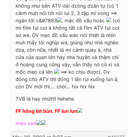
không như bên ATV dài dzòng dzăn tự (có 1
cảnh muh nói tới nói lui 2, 3 tập mí xong ==>
ngán tới c&#7893
, mặc đồ xấu hoác
(có
mí film tui coi à không tất cả film ATV tui coi
sơ we, DV mẹc đồ xấu wác nói thiệt là nhìn
muh thấy tội nghịp wá, giúng như nhà nghèo
dzạ, còn nữa, nhất là mí cảnh quay á, nhà
cửa của quan lớn hay nha huyện và thậm chí
ở hoàng cung cũng vậy, vẫn thấy nó cũ xì và
mốc meo cả lên
==> ko chịu được), Dv
đóng cho ATV thì đóng 1 lần rùi xuống lun á,
còn DV mới thì…. chòi… hix hix hix
TVB là hay nhứt!!! hehehe
FF hông bít bùn, FF lun lun
mèo con