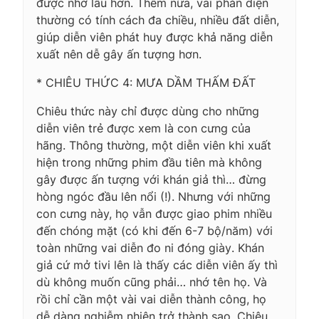
được nhớ lâu hơn. Thêm nữa, vai phản diện
thường có tính cách đa chiều, nhiều đất diễn,
giúp diễn viên phát huy được khả năng diễn
xuất nên dễ gây ấn tượng hơn.
* CHIÊU THỨC 4: MƯA DẦM THẤM ĐẤT
Chiêu thức này chỉ được dùng cho những
diễn viên trẻ được xem là con cưng của
hãng. Thông thường, một diễn viên khi xuất
hiện trong những phim đầu tiên mà không
gây được ấn tượng với khán giả thì… đừng
hòng ngóc đầu lên nổi (!). Nhưng với những
con cưng này, họ vẫn được giao phim nhiều
đến chóng mặt (có khi đến 6-7 bộ/năm) với
toàn những vai diễn đo ni đóng giày. Khán
giả cứ mở tivi lên là thấy các diễn viên ấy thì
dù không muốn cũng phải… nhớ tên họ. Và
rồi chỉ cần một vài vai diễn thành công, họ
dễ dàng nghiễm nhiên trở thành sao. Chiêu