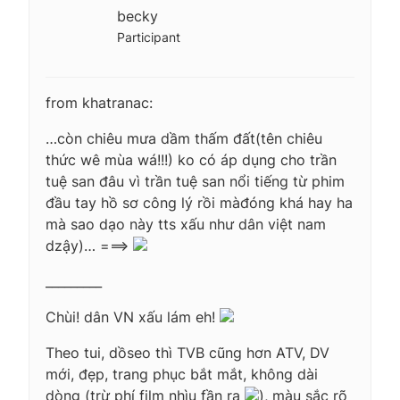
becky
Participant
from khatranac:
…còn chiêu mưa dầm thấm đất(tên chiêu
thức wê mùa wá!!!) ko có áp dụng cho trần
tuệ san đâu vì trần tuệ san nổi tiếng từ phim
đầu tay hồ sơ công lý rồi mà
đóng khá hay ha
mà sao dạo này tts xấu như dân việt nam
dzậy)… ===>
_________
Chùi! dân VN xấu lám eh!
Theo tui, dồseo thì TVB cũng hơn ATV, DV
mới, đẹp, trang phục bắt mắt, không dài
dòng (trừ phí film nhìu fần ra
), màu sắc rõ