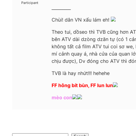
Participant
_________
Chùi! dân VN xấu lám eh!
Theo tui, dồseo thì TVB cũng hơn ATV
bên ATV dài dzòng dzăn tự (có 1 cản
không tất cả film ATV tui coi sơ we,
mí cảnh quay á, nhà cửa của quan l
chịu được), Dv đóng cho ATV thì đóng
TVB là hay nhứt!!! hehehe
FF hông bít bùn, FF lun lun
mèo con