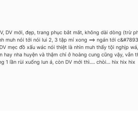
, DV mới, đẹp, trang phục bắt mắt, không dài dòng (trừ phí
h muh nói tới nói lui 2, 3 tập mí xong ==> ngán tới c&#789
 DV mẹc đồ xấu wác nói thiệt là nhìn muh thấy tội nghịp wá
ớn hay nha huyện và thậm chí ở hoàng cung cũng vậy, vẫn 
 1 lần rùi xuống lun á, còn DV mới thì…. chòi… hix hix hix