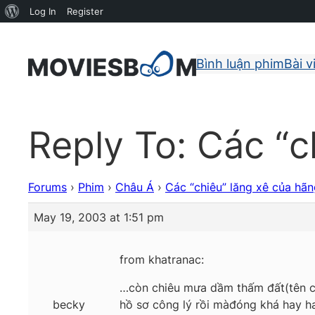
About
Log In
Register
WordPress
Bình luận phim
Bài v
Reply To: Các “c
Forums
›
Phim
›
Châu Á
›
Các “chiêu” lăng xê của hã
May 19, 2003 at 1:51 pm
from khatranac:
…còn chiêu mưa dầm thấm đất(tên chi
becky
hồ sơ công lý rồi mà
đóng khá hay h