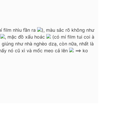
 film nhìu fần ra
), màu sắc rõ không như
3
, mặc đồ xấu hoác
(có mí film tui coi à
, giúng như nhà nghèo dzạ, còn nữa, nhất là
thấy nó cũ xì và mốc meo cả lên
==> ko