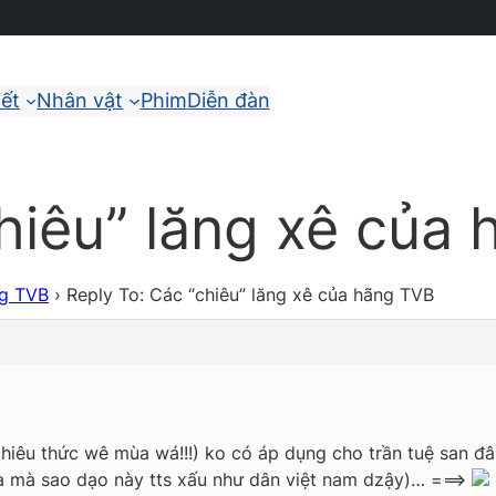
iết
Nhân vật
Phim
Diễn đàn
hiêu” lăng xê của
ng TVB
›
Reply To: Các “chiêu” lăng xê của hãng TVB
êu thức wê mùa wá!!!) ko có áp dụng cho trần tuệ san đâu 
a mà sao dạo này tts xấu như dân việt nam dzậy)… ===>