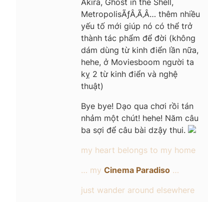
Akira, Ghost in the Shell,
MetropolisÃƒÂ‚Ã‚Â… thêm nhiều
yếu tố mới giúp nó có thể trở
thành tác phẩm để đời (không
dám dùng từ kinh điển lần nữa,
hehe, ở Moviesboom người ta
kỵ 2 từ kinh điển và nghệ
thuật)
Bye bye! Dạo qua chơi rồi tán
nhảm một chút! hehe! Năm câu
ba sợi để câu bài dzậy thui.
my heart belongs to my home
… my
Cinema Paradiso
…
just wander around elsewhere