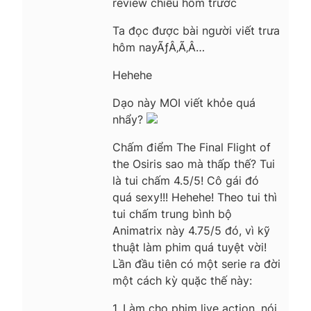
review chiều hôm trước
Ta đọc được bài người viết trưa
hôm nayÃƒÂ‚Ã‚Â…
Hehehe
Dạo này MOI viết khỏe quá
nhẩy?
Chấm điểm The Final Flight of
the Osiris sao mà thấp thế? Tui
là tui chấm 4.5/5! Cô gái đó
quá sexy!!! Hehehe! Theo tui thì
tui chấm trung bình bộ
Animatrix này 4.75/5 đó, vì kỹ
thuật làm phim quá tuyệt vời!
Lần đầu tiên có một serie ra đời
một cách kỳ quặc thế này:
1. Làm cho phim live action, nói