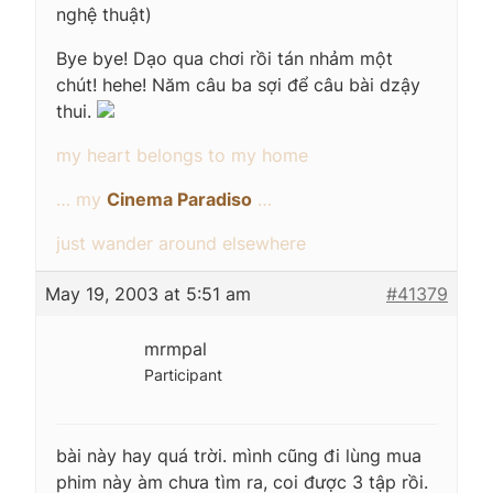
nghệ thuật)
Bye bye! Dạo qua chơi rồi tán nhảm một
chút! hehe! Năm câu ba sợi để câu bài dzậy
thui.
my heart belongs to my home
… my
Cinema Paradiso
…
just wander around elsewhere
May 19, 2003 at 5:51 am
#41379
mrmpal
Participant
bài này hay quá trời. mình cũng đi lùng mua
phim này àm chưa tìm ra, coi được 3 tập rồi.