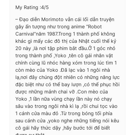
My Rating :4/5
– Đạo diễn Morimoto vẫn cái lối dẫn truyện
gây ấn tượng như trong anime “Robot
Carnival”năm 1987.Trong 1 thành phố không
khác gì mấy các đô thị của Nhật cuối thế kỷ
20 này ,là nơi tập phim bắt đầu.Ở 1 góc nhỏ
trong thành phố ,Yoko ,tên cô gái nhân vật
chính cùng lũ nhóc hàng xóm trong lúc tìm 1
còn mèo của Yoko .Đã lạc vào 1 ngôi nhà
lạ,nơi đây chúng đột nhiên có những năng lực
đặc biệt như có thể bay lượn ,có thể phục hồi
được những mảnh chai vỡ .Con mèo của
Yoko ,1 lần nữa vùng chạy lần này nó chạy
sâu vào trong ngôi nhà kì lạ ,rồi chui tọc vào
1 cánh cửa màu đỏ .Từ trong bóng tối phía
sau cánh cửa ,yoko nghe những tiếng nói kêu
cô gái hãy thức dậy ,hãy bước tới để biết
được sự thật….