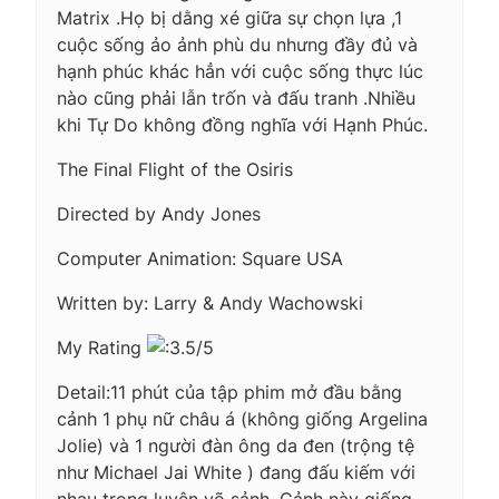
Matrix .Họ bị dằng xé giữa sự chọn lựa ,1
cuộc sống ảo ảnh phù du nhưng đầy đủ và
hạnh phúc khác hẳn với cuộc sống thực lúc
nào cũng phải lẫn trốn và đấu tranh .Nhiều
khi Tự Do không đồng nghĩa với Hạnh Phúc.
The Final Flight of the Osiris
Directed by Andy Jones
Computer Animation: Square USA
Written by: Larry & Andy Wachowski
My Rating
.5/5
Detail:11 phút của tập phim mở đầu bằng
cảnh 1 phụ nữ châu á (không giống Argelina
Jolie) và 1 người đàn ông da đen (trộng tệ
như Michael Jai White ) đang đấu kiếm với
nhau trong luyện võ sảnh .Cảnh này giống