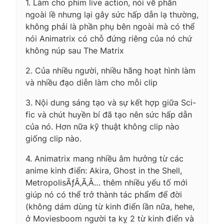
1. Làm cho phim live action, nói về phần
ngoài lề nhưng lại gây sức hấp dẫn lạ thường,
không phải là phần phụ bên ngoài mà có thể
nói Animatrix có chỗ đứng riêng của nó chứ
không núp sau The Matrix
2. Của nhiều người, nhiều hãng hoạt hình làm
và nhiều đạo diễn làm cho mỗi clip
3. Nội dung sáng tạo và sự kết hợp giữa Sci-
fic và chút huyền bí đã tạo nên sức hấp dẫn
của nó. Hơn nữa kỹ thuật không clip nào
giống clip nào.
4. Animatrix mang nhiều âm hưởng từ các
anime kinh điển: Akira, Ghost in the Shell,
MetropolisÃƒÂ‚Ã‚Â… thêm nhiều yếu tố mới
giúp nó có thể trở thành tác phẩm để đời
(không dám dùng từ kinh điển lần nữa, hehe,
ở Moviesboom người ta kỵ 2 từ kinh điển và