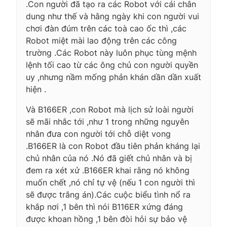
.Con người đã tạo ra các Robot với cái chân
dung như thế và hằng ngày khi con người vui
chơi đàn đúm trên các toà cao ốc thì ,các
Robot miệt mài lao động trên các công
trường .Các Robot này luôn phục tùng mệnh
lệnh tối cao từ các ông chủ con người quyền
uy ,nhưng nầm mống phản khán dần dần xuất
hiện .
Và B166ER ,con Robot mà lịch sử loài người
sẽ mãi nhắc tới ,như 1 trong những nguyên
nhân đưa con người tới chỗ diệt vong
.B166ER là con Robot đầu tiên phản kháng lại
chủ nhân của nó .Nó đã giết chủ nhân và bị
đem ra xét xử .B166ER khai rằng nó không
muốn chết ,nó chỉ tự vệ (nếu 1 con người thì
sẽ được trắng án).Các cuộc biểu tình nổ ra
khắp nơi ,1 bên thì nói B116ER xứng đáng
được khoan hồng ,1 bên đòi hỏi sự bảo vệ