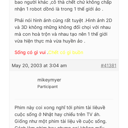
bao người khác ,cô thà chết chứ không chấp
nhận 1 robot dồnó là trong 1 thế giới ảo .
Phải nói hình ảnh củng rất tuyệt .Hình ảnh 2D
và 3D không những không đối chọi với nhau
mà con hoà trộn và nhau tạo nên 1 thế giới
vừa hiện thực mà vừa huyền ảo .
Sống có gì vui
.
Chết có gì buồn
May 20, 2003 at 3:04 am
#41381
mikeymyer
Participant
Phim này coi xong nghĩ tới phim tài liêuvề
cuộc sống ở Nhật hay chiếu trên TV áh.
Giống như một phim tài liệu về cuộc sống.
Cách làm phim hay nhưng coi không mấy