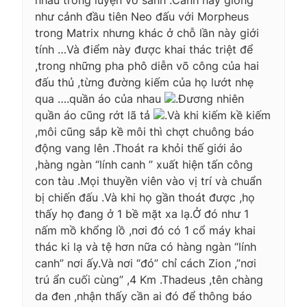
như cảnh đầu tiên Neo đấu với Morpheus
trong Matrix nhưng khác ở chỗ lần này giới
tính …Và điểm này được khai thác triệt để
,trong những pha phô diễn võ công của hai
đấu thủ ,từng đường kiếm của họ lướt nhẹ
qua ….quần áo của nhau
.Đương nhiên
quần áo cũng rớt lã tả
.Và khi kiếm kề kiếm
,môi cũng sắp kề môi thì chợt chuông báo
động vang lên .Thoát ra khỏi thế giới ảo
,hàng ngàn “lính canh ” xuất hiện tấn công
con tàu .Mọi thuyền viên vào vị trí và chuẩn
bị chiến đấu .Và khi họ gần thoát được ,họ
thấy họ đang ở 1 bề mặt xa lạ.Ở đó như 1
nấm mồ khổng lồ ,nơi đó có 1 cổ máy khai
thác ki lạ và tệ hơn nữa có hàng ngàn “lính
canh” nơi ấy.Và nơi “đó” chỉ cách Zion ,”nơi
trú ẩn cuối cùng” ,4 Km .Thadeus ,tên chàng
da đen ,nhận thấy cần ai đó để thông báo