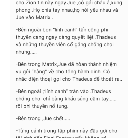
cho Zion tin này ngay.Jue ,cô gái châu á,xung
phong .Họ chia tay nhau,họ nói yêu nhau và
Jue vào Matrix .
-Bên ngoài bọn “lính canh” tấn công phi
thuyền càng ngày càng quyết liệt .Thadeus
và những thuyền viên cố gắng chống chọi
nhưng…..
-Bên trong Matrix,Jue đã hòan thành nhiệm
vụ gửi “hàng” về cho tổng hành dinh .Cô
nhấc điện thoại gọi cho Thadeus để thoát ra..
-Bên ngoài ,”lính canh” tràn vào .Thadeus
chống chọi chỉ bằng khẩu súng cầm tay……
rồi phi thuyền nổ tung.
-Bên trong ,Jue chết…..
-Từng cảnh trong tập phim này đầu gợi cho
tôi nhớ đến Final Fantasy,nếu không có