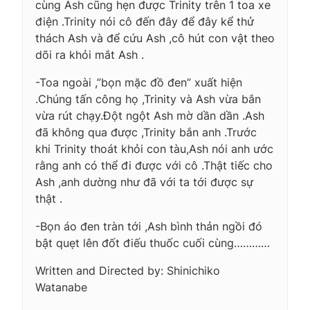
cùng Ash cũng hẹn được Trinity trên 1 toa xe
điện .Trinity nói cô đến đây để đây kể thử
thách Ash và để cứu Ash ,cô hút con vật theo
dõi ra khỏi mắt Ash .
-Toa ngoài ,”bọn mặc đồ đen” xuất hiện
.Chúng tấn công họ ,Trinity và Ash vừa bắn
vừa rút chạy.Đột ngột Ash mờ dần dần .Ash
đã không qua được ,Trinity bắn anh .Trước
khi Trinity thoát khỏi con tàu,Ash nói anh ước
rằng anh có thể đi được với cô .Thật tiếc cho
Ash ,anh dường như đã với ta tới được sự
thật .
-Bọn áo đen tràn tới ,Ash bình thản ngồi đó
bật quẹt lên đốt điếu thuốc cuối cùng…………
Written and Directed by: Shinichiko
Watanabe