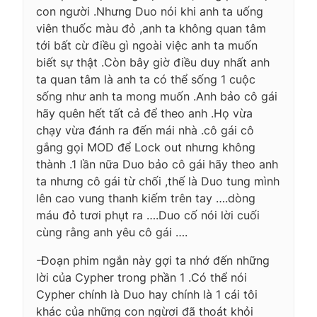
con người .Nhưng Duo nói khi anh ta uống
viên thuốc màu đỏ ,anh ta không quan tâm
tới bất cừ điều gì ngoài việc anh ta muốn
biết sự thật .Còn bây giờ điều duy nhất anh
ta quan tâm là anh ta có thể sống 1 cuộc
sống như anh ta mong muốn .Anh bảo cô gái
hãy quên hết tất cả để theo anh .Họ vừa
chạy vừa đánh ra đến mái nhà .cô gái cô
gắng gọi MOD để Lock out nhưng không
thành .1 lần nữa Duo bảo cô gái hãy theo anh
ta nhưng cô gái từ chối ,thế là Duo tung mình
lên cao vung thanh kiếm trên tay ….dòng
máu đỏ tươi phụt ra ….Duo cố nói lời cuối
cùng rằng anh yêu cô gái ….
-Đoạn phim ngắn này gợi ta nhớ đến những
lời của Cypher trong phần 1 .Có thể nói
Cypher chính là Duo hay chính là 1 cái tôi
khác của những con ngừơi đã thoát khỏi