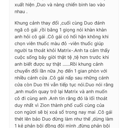
xuất hiện ,Duo và nàng chiến binh lao vào
nhau .
Khung cảnh thay đổi ,cuối cùng Duo đánh
ngã cô gái ,rồi bằng 1 giọng nói khàn khàn
anh hỏi cô gái .Cô gái có hối hận không khi
chọn viên thuốc màu đỏ -viên thuốc giúp
người ta thoát khỏi Matrix-.Anh ta cảm thấy
cuộc sống bây giời thật tệ ,tệ hơn trước khi
anh biết được sự thật ……Rồi khung cảnh
chuyển đổi lần nữa ,họ đến 1 gian phòn với
nhiều cánh cửa .Cô gái nấp sau những cánh
cửa còn Duo thì vẫn tiếp tục nói.Duo nói rằng
,anh muốn quay trở lại Matrix và anh muốn
cô đi cùng anh .Anh tin rằng đó là lối thoát
duy nhất vì Zion thành phố cuối cùng của
con ngừơi sẽ bị xoá sổ trong nay mai .Cô gái
thét lên bảo Duo đừng làm như thế ,dừng làm
1 kẻ phản bội đồng đội mình ,đừng phản bội