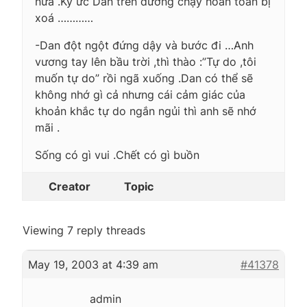
nữa .Ký ức Dan trên đường chạy hoàn toàn bị
xoá …………
-Dan đột ngột đứng dậy và bước đi …Anh
vương tay lên bầu trời ,thì thào :”Tự do ,tôi
muốn tự do” rồi ngã xuống .Dan có thể sẽ
không nhớ gì cả nhưng cái cảm giác của
khoản khắc tự do ngắn ngủi thì anh sẽ nhớ
mãi .
Sống có gì vui .Chết có gì buồn
Creator
Topic
Viewing 7 reply threads
May 19, 2003 at 4:39 am
#41378
admin