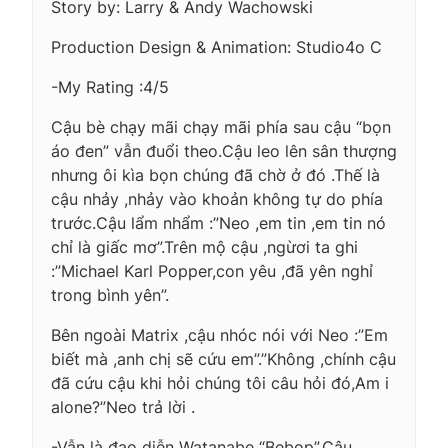
Story by: Larry & Andy Wachowski
Production Design & Animation: Studio4o C
-My Rating :4/5
Cậu bè chạy mãi chạy mãi phía sau cậu “bọn
áo đen” vẫn đuổi theo.Cậu leo lên sân thượng
nhưng ôi kìa bọn chúng đã chờ ở đó .Thế là
cậu nhảy ,nhảy vào khoản không tự do phía
trước.Cậu lẩm nhẩm :”Neo ,em tin ,em tin nó
chỉ là giấc mơ”.Trên mộ cậu ,ngừơi ta ghi
:”Michael Karl Popper,con yêu ,đã yên nghỉ
trong bình yên”.
Bên ngoài Matrix ,cậu nhóc nói với Neo :”Em
biết mà ,anh chị sẽ cứu em”.”Không ,chính cậu
đã cứu cậu khi hỏi chúng tôi câu hỏi đó,Am i
alone?”Neo trả lời .
-Vẫn là đạo diễn Watanabe “Bebop”.Câu