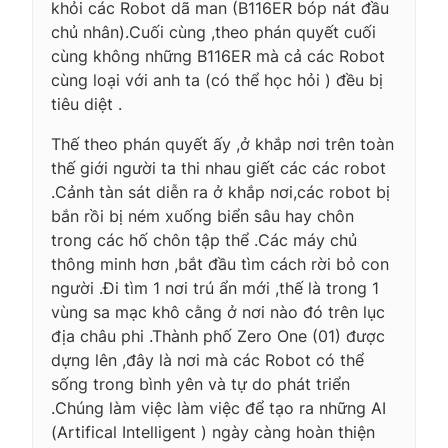
khỏi các Robot dã man (B116ER bóp nát đầu
chủ nhân).Cuối cùng ,theo phán quyết cuối
cùng không những B116ER mà cả các Robot
cùng loại với anh ta (có thể học hỏi ) đều bị
tiêu diệt .
Thế theo phán quyết ấy ,ở khắp nơi trên toàn
thế giới người ta thi nhau giết các các robot
.Cảnh tàn sát diễn ra ở khắp nơi,các robot bị
bắn rồi bị ném xuống biển sâu hay chôn
trong các hố chôn tập thể .Các máy chủ
thông minh hơn ,bắt đầu tìm cách rời bỏ con
người .Đi tìm 1 nơi trú ẩn mới ,thế là trong 1
vùng sa mạc khô cằng ở nơi nào đó trên lục
địa châu phi .Thành phố Zero One (01) được
dựng lên ,đây là nơi mà các Robot có thể
sống trong bình yên và tự do phát triển
.Chúng làm việc làm việc để tạo ra những AI
(Artifical Intelligent ) ngày càng hoàn thiện