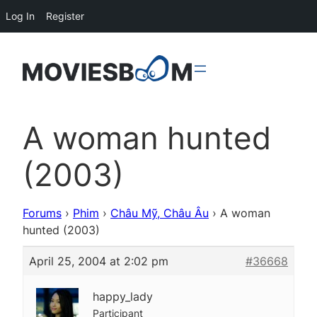
Log In
Register
A woman hunted
(2003)
Forums
›
Phim
›
Châu Mỹ, Châu Âu
›
A woman
hunted (2003)
April 25, 2004 at 2:02 pm
#36668
happy_lady
Participant