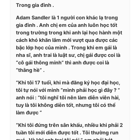
Trong gia đình .
Adam Sandler là 1 người con khác lạ trong
gia đình . Anh chị em của anh luôn học tốt
trong trường trong khi anh lại học hành một
cách khó khăn lắm mới vượt qua được các
bậc lớp học của mình . Trong khi em gái là
nha sĩ, anh trai là luật sư, chị gái được coi là
“cô gái thông minh” thì anh được coi là
“thằng hề” .
“Khi tôi 17 tuổi, khi mà đăng ký học đại học,
tôi tự nói với mình “mình phải học gì đây ? ”
anh nói : “tôi nghĩ tôi nên làm diễn viên hài,
tuy là tôi không diễn tốt, nhưng tôi có thể
làm được “
“Khi tôi đứng trên sân khấu, nhiều khi phải 2
tuần tôi mới diễn được tốt . Tôi thường run
quá . Và khi anh trai tôi nói ” em phải hát