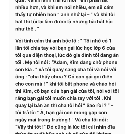
nhiều hơn, và khi em nói nhiều, em sẽ cám
thấy tự nhiên hơn ” anh nhớ lại – ” và khi tôi
hát thì tôi lại làm được là những bài hát hài
như thế . “
Với tình cám thì anh bộc lộ : ” Tôi nhớ có 1
lần tôi chia tay với bạn gái lúc học lớp 6 của
tôi qua điện thoại, lúc đó gia đình tôi đang ăn
tối . Mẹ tôi nói : “Adam, Kim đang chờ phone
con kìa . ” và tôi quay sang cha tôi và nói với
ông : “cha thấy chưa ? Có con gái gọi điện
cho con mà ! ” khi tôi bắt phone và chào hỏi
thì Kim, cô bạn của bạn gái của tôi, nói với tôi
rằng bạn gái tôi muốn chia tay với tôi . Khi
quay lại bàn ăn thì cha tôi hỏi ” Sao rồi ? ” –
tôi trả lời ” À, bạn gái con mong gặp con
ngày mai trong trường ! ” Và cha tôi nói :
“Vậy thì tốt !” Đó cũng là lúc tôi cúi nhìn đĩa
thức ăn suốt bữa anh và cố sức đế không