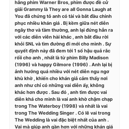
hãng phim Warner Bros, phim được đề cử
giải Grammy là They are all Gonna Laugh at
You đã chứng tỏ anh có tài và bắt đầu chinh
phục nhiều khán giá . Bị kềm giữa nét diễn
ngây thơ và tầm thường, anh lại đứng hẳn ra
với các diễn viên hài khác , anh bắt đầu rời
khỏi SNL và tìm đường đi mới cho mình . Sự
quyết định này đã đem tới 1 số hậu quả rắc
rốii cho anh , nhất là từ phim Billy Madison
(1996) và happy Gilmore (1996) . Anh lại bị
ảnh hướng quá nhiều với nét diễn ngu ngơ
khù khờ , khiến cho khán giả cảm thấy nơi
anh như chỉ có những vai diễn ấy, không
khác hơn được . Sau đó , anh tìm được vai
diễn khá cho mình là vai anh khờ chậm chạp
trong The Waterboy (1998) và nhất là vai
trong The Wedding Singer . Có lẽ vai trong
The Wedding là vai đặc biệt nhất của anh .
Vai mà giúp anh gần hơn với những khán giá