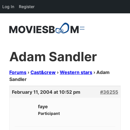
Log In
Register
Adam Sandler
Forums
›
Cast&crew
›
Western stars
›
Adam
Sandler
February 11, 2004 at 10:52 pm
#36255
faye
Participant