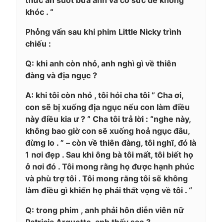
khóc . “
Phỏng vấn sau khi phim Little Nicky trình
chiếu :
Q: khi anh còn nhỏ, anh nghì gì về thiên
đàng và địa ngục ?
A: khi tôi còn nhỏ , tôi hỏi cha tôi ” Cha ơi,
con sẽ bị xuống địa ngục nếu con làm điều
này điều kia ư ? ” Cha tôi trả lời : “nghe này,
không bao giờ con sẽ xuống hoả ngục đâu,
đừng lo . ” – còn về thiên đàng, tôi nghĩ, đó là
1 nơi đẹp . Sau khi ông bà tôi mất, tôi biết họ
ở nơi đó . Tôi mong rằng họ được hạnh phúc
và phù trợ tôi . Tôi mong rằng tôi sẽ không
làm điều gì khiến họ phải thất vọng về tôi . “
Q: trong phim , anh phải hôn diễn viên nữ
Patricia Arquette, anh thấy sao ?