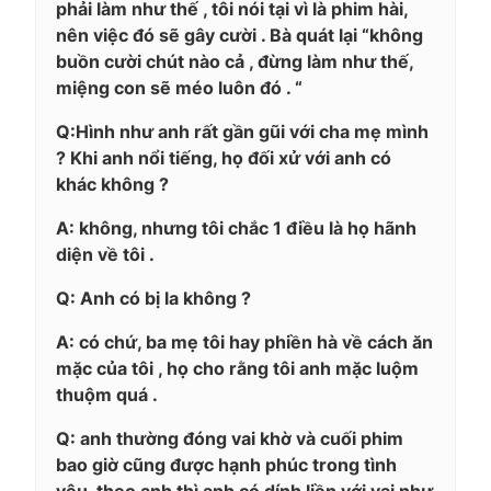
phải làm như thế , tôi nói tại vì là phim hài,
nên việc đó sẽ gây cười . Bà quát lại “không
buồn cười chút nào cả , đừng làm như thế,
miệng con sẽ méo luôn đó . “
Q:Hình như anh rất gần gũi với cha mẹ mình
? Khi anh nổi tiếng, họ đối xử với anh có
khác không ?
A: không, nhưng tôi chắc 1 điều là họ hãnh
diện về tôi .
Q: Anh có bị la không ?
A: có chứ, ba mẹ tôi hay phiền hà về cách ăn
mặc của tôi , họ cho rằng tôi anh mặc luộm
thuộm quá .
Q: anh thường đóng vai khờ và cuối phim
bao giờ cũng được hạnh phúc trong tình
yêu, theo anh thì anh có dính liền với vai như