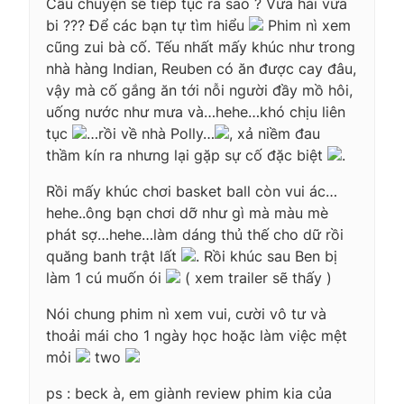
Câu chuyện sẽ tiếp tục ra sao ? Vừa hài vừa
bi ??? Để các bạn tự tìm hiểu
Phim nì xem
cũng zui bà cố. Tếu nhất mấy khúc như trong
nhà hàng Indian, Reuben có ăn được cay đâu,
vậy mà cố gắng ăn tới nỗi người đầy mồ hôi,
uống nước như mưa và…hehe…khó chịu liên
tục
…rồi về nhà Polly…
, xả niềm đau
thầm kín ra nhưng lại gặp sự cố đặc biệt
.
Rồi mấy khúc chơi basket ball còn vui ác…
hehe..ông bạn chơi dỡ như gì mà màu mè
phát sợ…hehe…làm dáng thủ thế cho dữ rồi
quăng banh trật lất
. Rồi khúc sau Ben bị
làm 1 cú muốn ói
( xem trailer sẽ thấy )
Nói chung phim nì xem vui, cười vô tư và
thoải mái cho 1 ngày học hoặc làm việc mệt
mỏi
two
ps : beck à, em giành review phim kia của