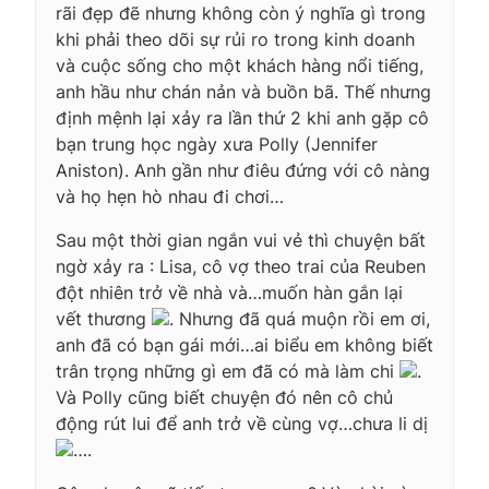
rãi đẹp đẽ nhưng không còn ý nghĩa gì trong
khi phải theo dõi sự rủi ro trong kinh doanh
và cuộc sống cho một khách hàng nổi tiếng,
anh hầu như chán nản và buồn bã. Thế nhưng
định mệnh lại xảy ra lần thứ 2 khi anh gặp cô
bạn trung học ngày xưa Polly (Jennifer
Aniston). Anh gần như điêu đứng với cô nàng
và họ hẹn hò nhau đi chơi…
Sau một thời gian ngắn vui vẻ thì chuyện bất
ngờ xảy ra : Lisa, cô vợ theo trai của Reuben
đột nhiên trở về nhà và…muốn hàn gắn lại
vết thương
. Nhưng đã quá muộn rồi em ơi,
anh đã có bạn gái mới…ai biểu em không biết
trân trọng những gì em đã có mà làm chi
.
Và Polly cũng biết chuyện đó nên cô chủ
động rút lui để anh trở về cùng vợ…chưa li dị
….