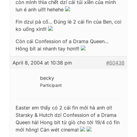
còn mình thìa chết dzí cái túi xiền của mình
lun é anh ui!!! hehehe
Fin dzui pà cố… Đúng lè 2 cái fin của Ben, coi
ko uổng xìn!!!
Còn cái Confession of a Drama Queen…
Hông bít ai nhanh tay hơn!!!
April 8, 2004 at 10:38 pm
#60438
becky
Participant
Easter em thấy có 2 cái fin mới hà anh ơi!
Starsky & Hutch dzí Confession of a Drama
Queen hà! Hong bít từ giò cho tới 19/4 có fin
mới hông! Càn wét cinema!