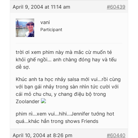
April 9, 2004 at 11:14 am
#60439
vani
Participant
trời ơi xem phim này mà mắc cừ muốn té
khỏi ghế ngồi… anh chàng đóng hay và tếu
dễ sợ.
Khúc anh ta học nhảy salsa mới vui…rồi cùng
với bạn gái nhảy trong sàn nhìn tức cười với
cái mỏ chu chu, y chang điệu bộ trong
Zoolander
phim nì…xem vui…hihi…Jennifer tướng hot
quá…khác hẳn trong shows Friends
April 10, 2004 at 8:26 pm
#60440