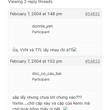
Viewing 2 reply threads
February 7, 2004 at 1:48 pm
#54832
donnie_yen
Participant
Ủa, VVN và TTL lấy nhau rồi à??
February 7, 2004 at 1:52 pm
#54833
doc_co_cau_bai
Participant
sắp lấy nhưng chưa bít chừng nào???
hixhix….chờ cặp này và cặp của Kenix mà
chờ hoài hổng thấy gì hết…