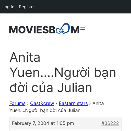
Log In
Register
Anita
Yuen….Người bạn
đời của Julian
Forums
›
Cast&crew
›
Eastern stars
›
Anita
Yuen….Người bạn đời của Julian
February 7, 2004 at 1:05 pm
#36222