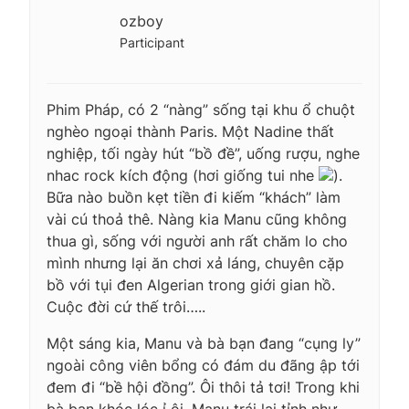
ozboy
Participant
Phim Pháp, có 2 “nàng” sống tại khu ổ chuột
nghèo ngoại thành Paris. Một Nadine thất
nghiệp, tối ngày hút “bồ đề”, uống rượu, nghe
nhac rock kích động (hơi giống tui nhe
).
Bữa nào buồn kẹt tiền đi kiếm “khách” làm
vài cú thoả thê. Nàng kia Manu cũng không
thua gì, sống với người anh rất chăm lo cho
mình nhưng lại ăn chơi xả láng, chuyên cặp
bồ với tụi đen Algerian trong giới gian hồ.
Cuộc đời cứ thế trôi…..
Một sáng kia, Manu và bà bạn đang “cụng ly”
ngoài công viên bổng có đám du đãng ập tới
đem đi “bề hội đồng”. Ôi thôi tả tơi! Trong khi
bà bạn khóc lóc ỉ ôi, Manu trái lại tỉnh như