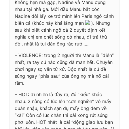
Không hẹn mà gặp, Nadine và Manu đụng
nhau tại nhà ga. Mới đầu Manu bắt cóc
Nadine đòi lấy xe trở mình lên Paris ngó cảnh
biển cả (khúc này khá lãng mạn
). Nhưng
sau khi biết cảnh ngộ cả 2 quyết định kết
nghĩa chị em chết sống có nhau, đi trả thù
đời, nhất là tụi đàn ông rác rưởi….
– VIOLENCE: trong 2 người thì Manu là “điên”
nhất, ra tay cú nào cũng dã man hết. Chuyên
chơi ngay sọ văn tứ xứ. Độc nhất là cú đề
súng ngay “phía sau” của ông nọ mà nổ cái
rầm.
– HOT: dĩ nhiên là đầy ra, đủ “kiểu” khác
nhau. 2 nàng có lúc lên “cơn nghiền” vô mấy
quán nhậu, khách sạn dụ mấy ông đem về
“xài” Còn có lúc chán thì xài xong rút súng
phơ luôn. HOT nhất là cái “động giao lưu bạn
bè” kia, dân vào toàn là cao thủ tự nguyện, Ai