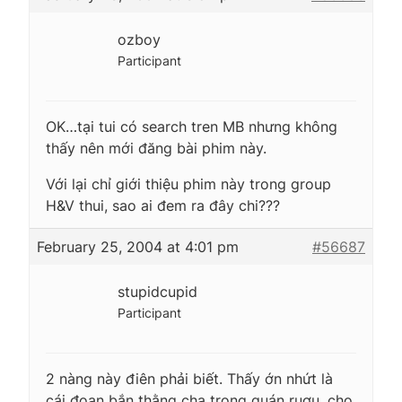
ozboy
Participant
OK…tại tui có search tren MB nhưng không
thấy nên mới đăng bài phim này.
Với lại chỉ giới thiệu phim này trong group
H&V thui, sao ai đem ra đây chi???
February 25, 2004 at 4:01 pm
#56687
stupidcupid
Participant
2 nàng này điên phải biết. Thấy ớn nhứt là
cái đoạn bắn thằng cha trong quán ruợu, cho