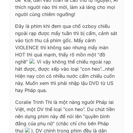
thích người nào thì mời, làm xả láng cho mọi
người cùng chiêm ngưỡng!
Đây là phim khi đem qua chổ ozboy chiếu
ngoài rạp được mấy tuần thì bị cấm, cảnh sát
vào tịch thu cả phim gốc. Mấy cảnh
VIOLENCE thì không sao nhưng mấy màn
HOT thì quá mạnh, thấy rõ mồn một “đồ
nghề”
. Vì vậy không thể chiếu ngoài rạp
hát được, được xếp vào loại “con heo”…nhẹ!
Hiện nay còn có nhiều nước cấm chiếu cuốn
này. Muốn xem thì phải nhập lậu DVD từ US
hay Pháp qua.
Coralie Trinh Thi là một nàng người Pháp lai
Việt, một DV thể loại “con heo”. Dư chút tiền
nên dựng phim này để nói lên “quyền bình
đẳng của phụ nữ” (chắc chỉ cho bên Pháp
thui
). DV chính trong phim đều là dân