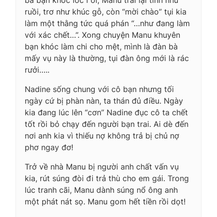
ruồi, trơ như khúc gỗ, còn “mời chào” tụi kia
làm một thằng tức quá phán “…như đang làm
với xác chết…”. Xong chuyện Manu khuyên
bạn khóc làm chi cho mệt, mình là đàn bà
mấy vụ này là thường, tụi đàn ông mới là rác
rưởi…..
Nadine sống chung với cô bạn nhưng tối
ngày cứ bị phàn nàn, ta thán đủ điều. Ngày
kia đang lúc lên “cơn” Nadine đục cô ta chết
tốt rồi bỏ chạy đến người bạn trai. Ai dè đến
nơi anh kia vì thiếu nợ không trả bị chủ nợ
phơ ngay đơ!
Trở về nhà Manu bị người anh chất vấn vụ
kia, rút súng đòi đi trả thù cho em gái. Trong
lúc tranh cãi, Manu dành súng nổ ông anh
một phát nát sọ. Manu gom hết tiền rồi dọt!