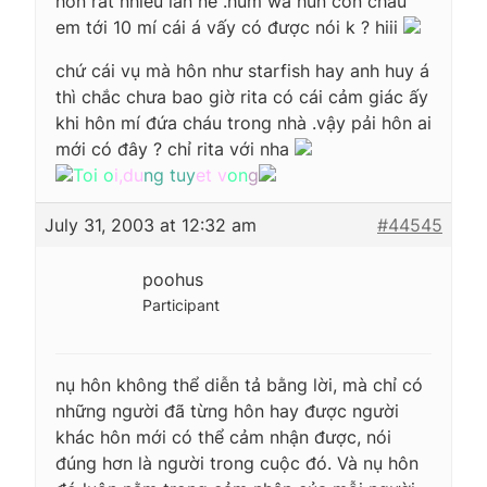
hôn rất nhiều lần nè .hum wa hun con cháu
em tới 10 mí cái á vấy có được nói k ? hiii
chứ cái vụ mà hôn như starfish hay anh huy á
thì chắc chưa bao giờ rita có cái cảm giác ấy
khi hôn mí đứa cháu trong nhà .vậy pải hôn ai
mới có đây ? chỉ rita với nha
Toi o
i,du
ng tuy
et v
on
g
July 31, 2003 at 12:32 am
#44545
poohus
Participant
nụ hôn không thể diễn tả bằng lời, mà chỉ có
những người đã từng hôn hay được người
khác hôn mới có thể cảm nhận được, nói
đúng hơn là người trong cuộc đó. Và nụ hôn