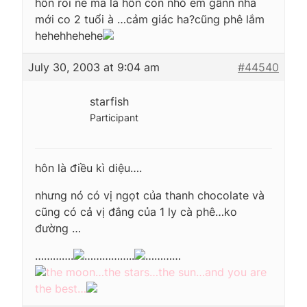
hôn roi nè ma là hôn con nhỏ em gầnn nhà
mới co 2 tuổi à …cảm giác ha?cũng phê lắm
hehehhehehe
July 30, 2003 at 9:04 am
#44540
starfish
Participant
hôn là điều kì diệu….
nhưng nó có vị ngọt của thanh chocolate và
cũng có cả vị đắng của 1 ly cà phê…ko
đường …
………….
……………..
…………
the moon…the stars…the sun…and you are
the best…