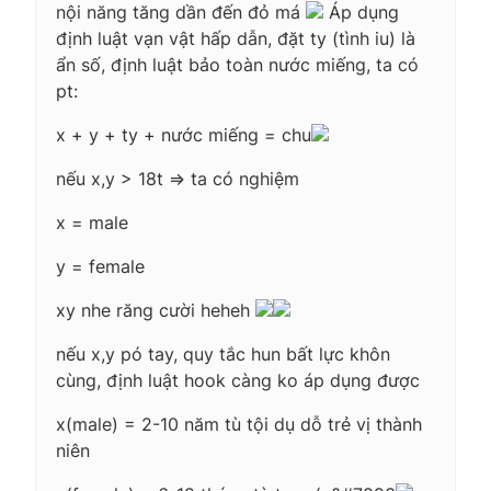
nội năng tăng dần đến đỏ má
Áp dụng
định luật vạn vật hấp dẫn, đặt ty (tình iu) là
ẩn số, định luật bảo toàn nước miếng, ta có
pt:
x + y + ty + nước miếng = chu
nếu x,y > 18t => ta có nghiệm
x = male
y = female
xy nhe răng cười heheh
nếu x,y pó tay, quy tắc hun bất lực khôn
cùng, định luật hook càng ko áp dụng được
x(male) = 2-10 năm tù tội dụ dỗ trẻ vị thành
niên