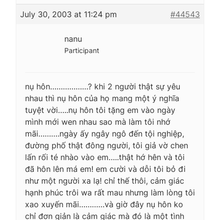
July 30, 2003 at 11:24 pm
#44543
nanu
Participant
nụ hôn………………? khi 2 người thật sự yêu
nhau thì nụ hôn của họ mang một ý nghĩa
tuyệt vời…..nụ hôn tôi tặng em vào ngày
mình mới wen nhau sao mà làm tôi nhớ
mãi……….ngày ấy ngây ngô đến tội nghiệp,
đường phố thật đông người, tôi giả vờ chen
lấn rối té nhào vào em…..thật hớ hên và tôi
đã hôn lên má em! em cười và dỗi tôi bỏ đi
như một người xa lạ! chỉ thế thôi, cảm giác
hạnh phúc trôi wa rất mau nhưng làm lòng tôi
xao xuyến mãi…………và giờ đây nụ hôn ko
chỉ đơn giản là cảm giác mà đó là một tình