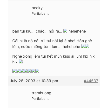
becky
Participant
bạn tui kiu… chậc… nói ra…
hehehehe
Cái nì là nó nói rùi tui nói lại è nhe! Hôn ghê
lém, nước miếng tùm lum… hehehehe
Nghe xong lèm tui hết mún kiss ai lun! hix hix
hix
July 28, 2003 at 10:39 pm
#44537
tramhuong
Participant