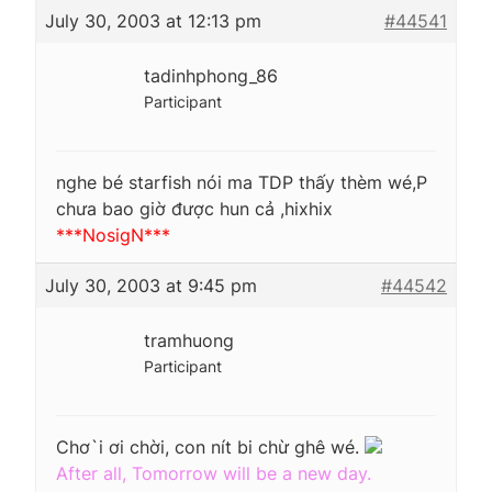
July 30, 2003 at 12:13 pm
#44541
tadinhphong_86
Participant
nghe bé starfish nói ma TDP thấy thèm wé,P
chưa bao giờ được hun cả ,hixhix
***NosigN***
July 30, 2003 at 9:45 pm
#44542
tramhuong
Participant
Chơ`i ơi chời, con nít bi chừ ghê wé.
After all, Tomorrow will be a new day.