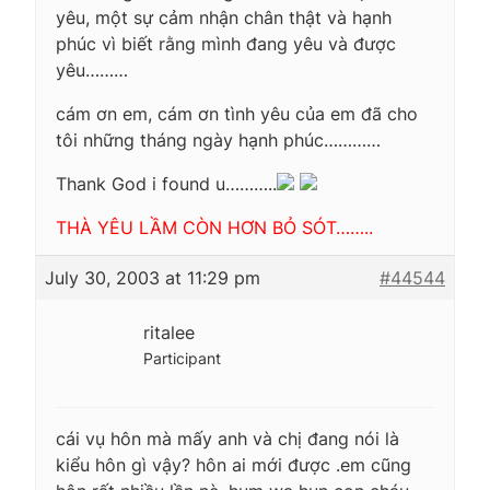
yêu, một sự cảm nhận chân thật và hạnh
phúc vì biết rằng mình đang yêu và được
yêu………
cám ơn em, cám ơn tình yêu của em đã cho
tôi những tháng ngày hạnh phúc…………
Thank God i found u………..
THÀ YÊU LẦM CÒN HƠN BỎ SÓT……..
July 30, 2003 at 11:29 pm
#44544
ritalee
Participant
cái vụ hôn mà mấy anh và chị đang nói là
kiểu hôn gì vậy? hôn ai mới được .em cũng