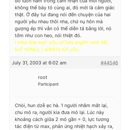
đó luôn nằm trong cảm nhận của mỗi người,
không thể bày tỏ cùng ai, đó mới là cảm giác
thật. Ở đây tui đang nói đến chuyện của hai
người yêu nhau thôi nha, chứ nụ hôn mà
gượng ép thì vẫn có thể diễn tả bằng lời, nó
tởm như con heo, nói thiệt đó.
I hAte tHe waY yOu oFTeN angRY with ME,
buT hONEy, I alWAYs lOf yOu.
July 31, 2003 at 6:02 am
#44546
root
Participant
Chòi, hun dzễ ẹc hà. 1 người nhắm mắt lại,
chu mỏ ra, người kia đưa mỏ lại. Lúc này
khoảng cách giữa 2 mỏ gần = 0, lực tương
tác điện từ max, phản ứng nhiệt hạch xảy ra,