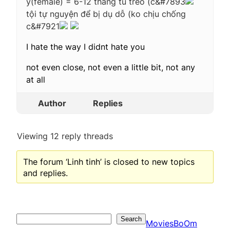
y(female) = 6-12 tháng tù treo (c&#7893
tội tự nguyện để bị dụ dỗ (ko chịu chống
c&#7921
I hate the way I didnt hate you
not even close, not even a little bit, not any
at all
Author
Replies
Viewing 12 reply threads
The forum ‘Linh tinh’ is closed to new topics
and replies.
Search
Search
MoviesBoOm