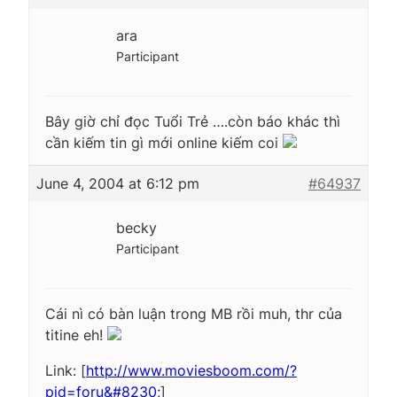
ara
Participant
Bây giờ chỉ đọc Tuổi Trẻ ….còn báo khác thì
cần kiếm tin gì mới online kiếm coi
June 4, 2004 at 6:12 pm
#64937
becky
Participant
Cái nì có bàn luận trong MB rồi muh, thr của
titine eh!
Link: [
http://www.moviesboom.com/?
pid=foru&#8230;
]