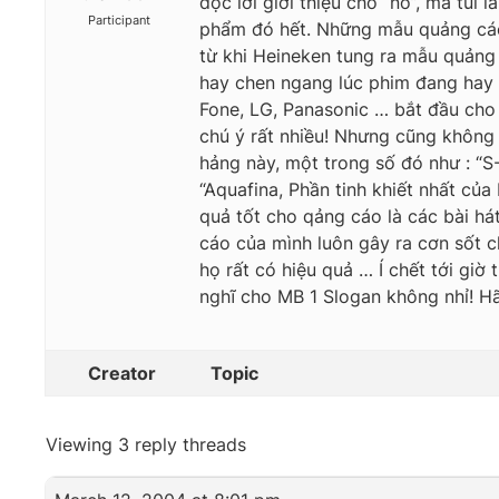
đọc lời giới thiệu cho “nó”, mà tui
Participant
phẩm đó hết. Những mẫu quảng cáo c
từ khi Heineken tung ra mẫu quảng 
hay chen ngang lúc phim đang hay h
Fone, LG, Panasonic … bắt đầu cho
chú ý rất nhiều! Nhưng cũng không 
hảng này, một trong số đó như : “S-
“Aquafina, Phần tinh khiết nhất củ
quả tốt cho qảng cáo là các bài h
cáo của mình luôn gây ra cơn sốt c
họ rất có hiệu quả … Í chết tới gi
nghĩ cho MB 1 Slogan không nhỉ! Hã
Creator
Topic
Viewing 3 reply threads