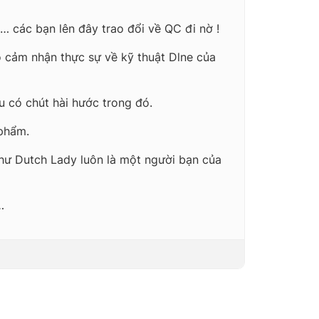
… các bạn lên đây trao đổi về QC đi nờ !
ó cảm nhận thực sự về kỹ thuật Dlne của
u có chút hài hước trong đó.
 phẩm.
hư Dutch Lady luôn là một người bạn của
…