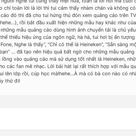
 là người nghe tui cũng thấy mệt nữa, toàn là lời nói mà cuố
hỉ toàn lời là lời thì tui cảm thấy nhàm chán và không c
cáo đó thì đã cho tui hứng thú đón xem quảng cáo trên TV 
ehe…), rồi bắt đầu xuất hiện những mẫu hay khác như của : 
 những mẫu quảng cáo dùng hình ảnh chuyển tải là chủ yếu,
thể thiếu hiệu ứng của ngôn ngữ, hà hà, tui hơi bị ấn tượng
Fone, Nghe là thấy”, “Chỉ có thể là Heineken”, “Sẵn sàng một
a bạn” … đã tạo nên hiệu quả bất ngờ cho những mẫu quảng
át lồng vào quảng cáo mà sử dụng tốt nhất là Heineken, n
ho các fan mê nhạc. Lời bài hát lại rất thích hợp với mẫu
ờ tui lên lớp rồi, cúp học mà!hehe…À mà có bà con nào có n
y thử đi!