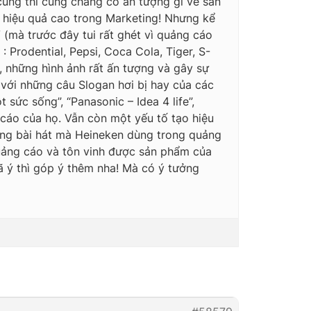
i cùng thì cũng chẵng có ấn tượng gì về sản
ó hiệu quả cao trong Marketing! Nhưng kể
(mà trước đây tui rất ghét vì quảng cáo
Prodential, Pepsi, Coca Cola, Tiger, S-
 những hình ảnh rất ấn tượng và gây sự
 với những câu Slogan hơi bị hay của các
 sức sống”, “Panasonic – Idea 4 life”,
 cáo của họ. Vẫn còn một yếu tố tạo hiệu
hững bài hát mà Heineken dùng trong quảng
 quảng cáo và tôn vinh được sản phẩm của
hã ý thì góp ý thêm nha! Mà có ý tưởng