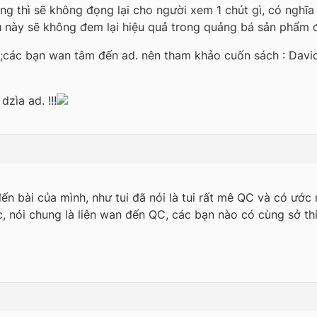
ng thì sẽ không đọng lại cho người xem 1 chút gì, có ngh
u này sẽ không đem lại hiệu quả trong quảng bá sản phẩm đ
;các bạn wan tâm đến ad. nên tham khảo cuốn sách : Davi
zìa ad. !!!
 bài của mình, như tui đã nói là tui rất mê QC và có ước
, nói chung là liên wan đến QC, các bạn nào có cùng sở th