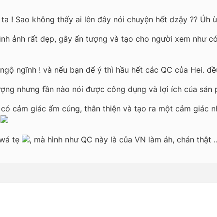
a ! Sao không thấy ai lên đây nói chuyện hết dzậy ?? Úh ù
ình ảnh rất đẹp, gây ấn tượng và tạo cho người xem như c
ngộ ngĩnh ! và nếu bạn để ý thì hầu hết các QC của Hei. đề
ợng nhưng fần nào nói được công dụng và lợi ích của sản
ó cảm giác ấm cúng, thân thiện và tạo ra một cảm giác n
.
 wá tẹ
, mà hình như QC này là của VN làm áh, chán thật 