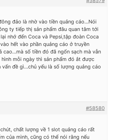
#58579
 đông đảo là nhờ vào tiền quảng cáo…Nói
ng ty tiếp thị sản phẩm đâu quan tâm tới
o lại nhớ đến Coca và Pepsi,tập đoàn Coca
 vào hết vào phần quảng cáo ở truyền
uả cao…mà số tiền đó đã ngốn sạch mà vẫn
 hình mỗi ngày thì sản phẩm đó ắt được
h vấn đề gì…chủ yếu là số lượng quảng cáo
#58580
chút, chất lượng về 1 slot quảng cáo rất
m của mình, cũng có thể nói rằng nếu