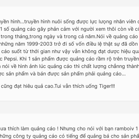
yền hình…truyền hình nuôi sống được lực lưọng nhân viên
 1 số quảng cáo gây phản cảm với người xem thôi còn về cô
o trong tháng,trong ngày và trong cả năm.Nói về quảng cá
 những năm 1999-2003 trở đi số vốn điều lệ thật sự đã dồn
cáo suốt từ thới gian như vậy vẫn không đạt dược hiệu q
c Pepsi. Khi 1 sản phẩm được quảng cáo rầm rộ trên truyền
ói về hình ảnh lúc quảng cáo thì chất lượng chẳnng thàn
ược sản phẩm và bán được sản phẩm phải quảng cáo…
cũng đạt hiêu quả cao.Tui vẫn thích uống Tiger!!!
t ưa thích làm quảng cáo ! Nhưng cho nói với bạn ramboiv 1 
những công ty quảng cáo có tiếng để quảng bá cho sản phẩ