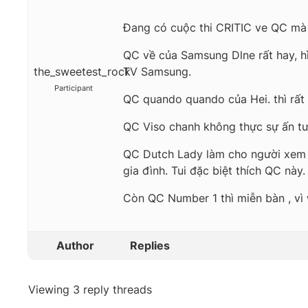
Đang có cuộc thi CRITIC ve QC mà t
QC về của Samsung Dlne rất hay, h
the_sweetest_rock
TV Samsung.
Participant
QC quando quando của Hei. thì rất 
QC Viso chanh không thực sự ấn tư
QC Dutch Lady làm cho người xem c
gia đình. Tui đặc biệt thích QC này
Còn QC Number 1 thì miễn bàn , vì
Author
Replies
Viewing 3 reply threads