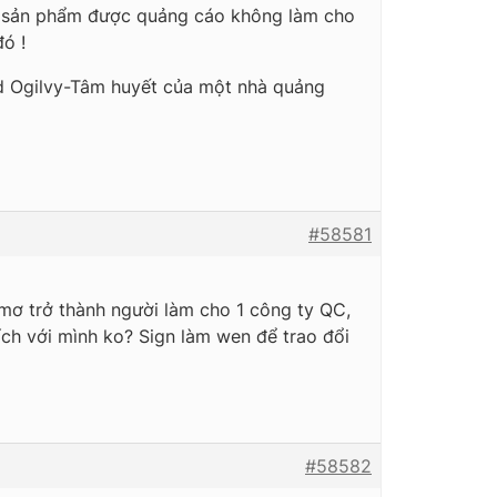
ĩa sản phẩm được quảng cáo không làm cho
ó !
d Ogilvy-Tâm huyết của một nhà quảng
#58581
 mơ trở thành người làm cho 1 công ty QC,
ích với mình ko? Sign làm wen để trao đổi
#58582