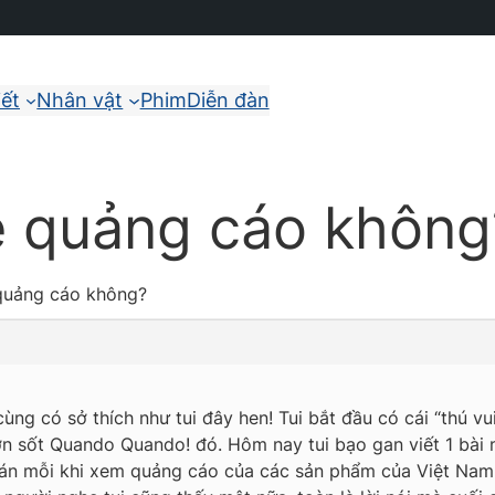
iết
Nhân vật
Phim
Diễn đàn
ê quảng cáo không
quảng cáo không?
ng có sở thích như tui đây hen! Tui bắt đầu có cái “thú v
 sốt Quando Quando! đó. Hôm nay tui bạo gan viết 1 bài n
 chán mỗi khi xem quảng cáo của các sản phẩm của Việt Na