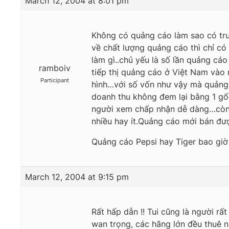
March 12, 2004 at 8:01 pm
Không có quảng cáo làm sao có tru
về chất lượng quảng cáo thì chỉ có
làm gì..chủ yếu là số lần quảng cá
ramboiv
tiếp thị quảng cáo ở Việt Nam vào
Participant
hình…với số vốn như vậy mà quảng 
doanh thu không đem lại bằng 1 gố
người xem chấp nhận dễ dàng…còn n
nhiều hay ít.Quảng cáo mới bán đ
Quảng cáo Pepsi hay Tiger bao giờ 
March 12, 2004 at 9:15 pm
Rất hấp dẫn !! Tui cũng là người rấ
wan trọng, các hãng lớn đều thuê 