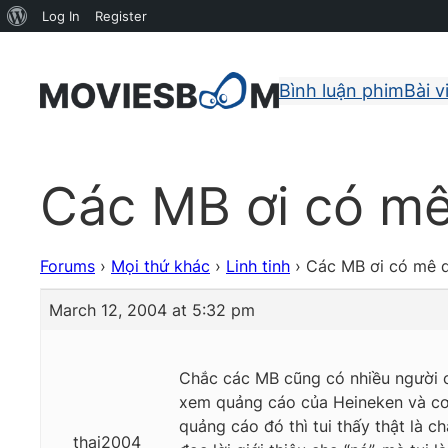
About
Log In
Register
WordPress
Bình luận phim
Bài v
Các MB ơi có m
Forums
›
Mọi thứ khác
›
Linh tinh
›
Các MB ơi có mê 
March 12, 2004 at 5:32 pm
Chắc các MB cũng có nhiều người cù
xem quảng cáo của Heineken và cơn
quảng cáo đó thì tui thấy thật là
thai2004