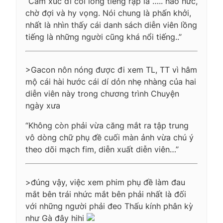
“Cảm xúc đi coi lồng tiếng rạp là ….. háo hức,
chờ đợi và hy vọng. Nói chung là phấn khởi,
nhất là nhìn thấy cái danh sách diễn viên lồng
tiếng là những người cũng khá nổi tiếng..”
>Gacon nôn nóng được đi xem TL, TT vì hâm
mộ cái hài hước cái dí dỏn nhẹ nhàng của hai
diễn viên này trong chương trình Chuyện
ngày xưa
“Không còn phải vừa căng mắt ra tập trung
vô dòng chữ phụ đề cuối màn ảnh vừa chú ý
theo dõi mạch fim, diễn xuất diễn viên…”
>đúng vậy, việc xem phim phụ đề làm đau
mắt bên trái nhức mắt bên phải nhất là đối
với những người phải đeo Thấu kính phân kỳ
như Gà đây hihi