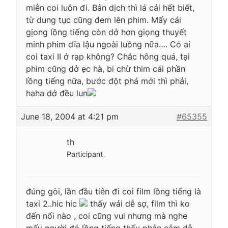
miễn coi luôn đi. Bản dịch thì lá cải hết biết,
từ dung tục cũng đem lên phim. Mấy cái
gịong lồng tiếng còn dở hơn giọng thuyết
minh phim dĩa lậu ngoài luồng nữa…. Có ai
coi taxi II ở rạp không? Chắc hông quá, tại
phim cũng dở ẹc hà, bi chừ thim cái phần
lồng tiếng nữa, bước đột phá mới thì phải,
haha dở đều lun
June 18, 2004 at 4:21 pm
#65355
th
Participant
đúng gòi, lần đầu tiên đi coi film lồng tiếng là
taxi 2..hic hic
thấy wải dễ sợ, film thì ko
đến nổi nào , coi cũng vui nhưng mà nghe
mấy người đó lồng tiếng thấy phản cảm dễ