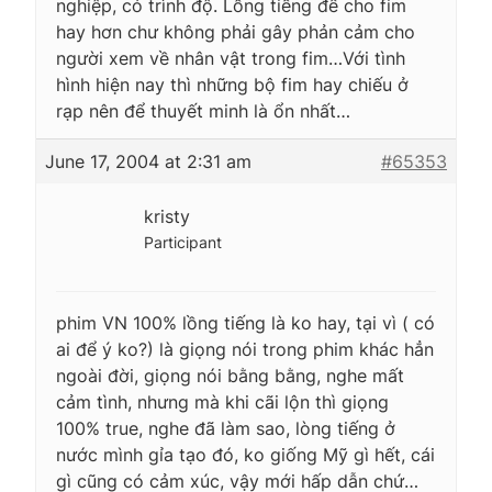
nghiệp, có trình độ. Lồng tiếng để cho fim
hay hơn chư không phải gây phản cảm cho
người xem về nhân vật trong fim…Với tình
hình hiện nay thì những bộ fim hay chiếu ở
rạp nên để thuyết minh là ổn nhất…
June 17, 2004 at 2:31 am
#65353
kristy
Participant
phim VN 100% lồng tiếng là ko hay, tại vì ( có
ai để ý ko?) là giọng nói trong phim khác hẳn
ngoài đời, giọng nói bằng bằng, nghe mất
cảm tình, nhưng mà khi cãi lộn thì giọng
100% true, nghe đã làm sao, lòng tiếng ở
nước mình gỉa tạo đó, ko giống Mỹ gì hết, cái
gì cũng có cảm xúc, vậy mới hấp dẫn chứ…