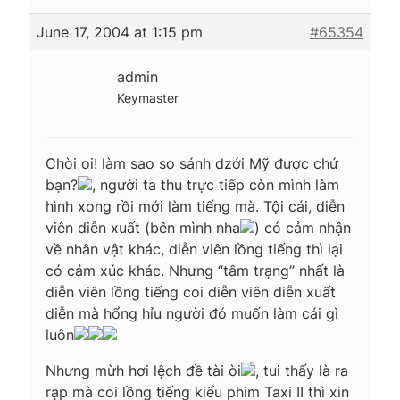
June 17, 2004 at 1:15 pm
#65354
admin
Keymaster
Chòi oi! làm sao so sánh dzới Mỹ được chứ
bạn?
, người ta thu trực tiếp còn mình làm
hình xong rồi mới làm tiếng mà. Tội cái, diễn
viên diễn xuất (bên mình nha
) có cảm nhận
về nhân vật khác, diễn viên lồng tiếng thì lại
có cảm xúc khác. Nhưng “tâm trạng” nhất là
diễn viên lồng tiếng coi diễn viên diễn xuất
diễn mà hổng hỉu người đó muốn làm cái gì
luôn
Nhưng mừh hơi lệch đề tài òi
, tui thấy là ra
rạp mà coi lồng tiếng kiểu phim Taxi II thì xin