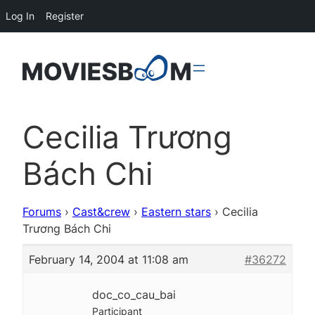
Log In
Register
Cecilia Trương
Bách Chi
Forums
›
Cast&crew
›
Eastern stars
›
Cecilia
Trương Bách Chi
February 14, 2004 at 11:08 am
#36272
doc_co_cau_bai
Participant