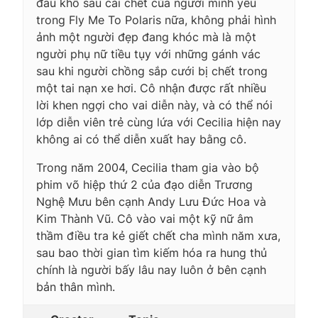
đau khổ sau cái chết của người mình yêu
trong Fly Me To Polaris nữa, không phải hình
ảnh một người đẹp đang khóc mà là một
người phụ nữ tiều tụy với những gánh vác
sau khi người chồng sắp cưới bị chết trong
một tai nạn xe hơi. Cô nhận được rất nhiều
lời khen ngợi cho vai diễn này, và có thể nói
lớp diễn viên trẻ cùng lứa với Cecilia hiện nay
không ai có thể diễn xuất hay bằng cô.
Trong năm 2004, Cecilia tham gia vào bộ
phim võ hiệp thứ 2 của đạo diễn Trương
Nghệ Mưu bên cạnh Andy Lưu Đức Hoa và
Kim Thành Vũ. Cô vào vai một kỹ nữ âm
thầm điều tra kẻ giết chết cha mình năm xưa,
sau bao thời gian tìm kiếm hóa ra hung thủ
chính là người bấy lâu nay luôn ở bên cạnh
bản thân mình.