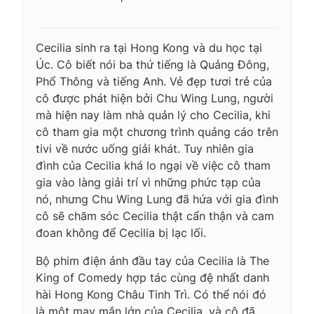
Cecilia sinh ra tại Hong Kong và du học tại
Úc. Cô biết nói ba thứ tiếng là Quảng Đông,
Phổ Thông và tiếng Anh. Vẻ đẹp tươi trẻ của
cô được phát hiện bởi Chu Wing Lung, người
mà hiện nay làm nhà quản lý cho Cecilia, khi
cô tham gia một chương trình quảng cáo trên
tivi về nước uống giải khát. Tuy nhiên gia
đình của Cecilia khá lo ngại về việc cô tham
gia vào làng giải trí vì những phức tạp của
nó, nhưng Chu Wing Lung đã hứa với gia đình
cô sẽ chăm sóc Cecilia thật cẩn thận và cam
đoan không để Cecilia bị lạc lối.
Bộ phim điện ảnh đầu tay của Cecilia là The
King of Comedy hợp tác cùng đệ nhất danh
hài Hong Kong Châu Tinh Trì. Có thể nói đó
là một may mắn lớn của Cecilia, và cô đã