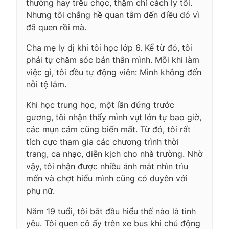
thường hay trêu chọc, thậm chí cách ly tôi.
Nhưng tôi chẳng hề quan tâm đến điều đó vì
đã quen rồi mà.
Cha mẹ ly dị khi tôi học lớp 6. Kể từ đó, tôi
phải tự chăm sóc bản thân mình. Mỗi khi làm
việc gì, tôi đều tự động viên: Mình không đến
nỗi tệ lắm.
Khi học trung học, một lần đứng trước
gương, tôi nhận thấy mình vụt lớn tự bao giờ,
các mụn cám cũng biến mất. Từ đó, tôi rất
tích cực tham gia các chương trình thời
trang, ca nhạc, diễn kịch cho nhà trường. Nhờ
vậy, tôi nhận được nhiều ánh mắt nhìn trìu
mến và chợt hiểu mình cũng có duyên với
phụ nữ.
Năm 19 tuổi, tôi bắt đầu hiểu thế nào là tình
yêu. Tôi quen cô ấy trên xe bus khi chủ động