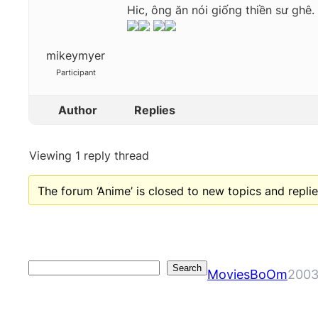
Hic, ông ăn nói giống thiền sư ghê. T
mikeymyer
Participant
Author
Replies
Viewing 1 reply thread
The forum ‘Anime’ is closed to new topics and replie
Search
Search
MoviesBoOm
2003