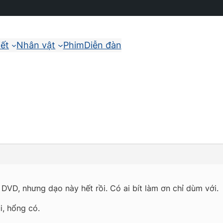
iết
Nhân vật
Phim
Diễn đàn
VD, nhưng dạo này hết rồi. Có ai bít làm ơn chỉ dùm với.
ùi, hổng có.