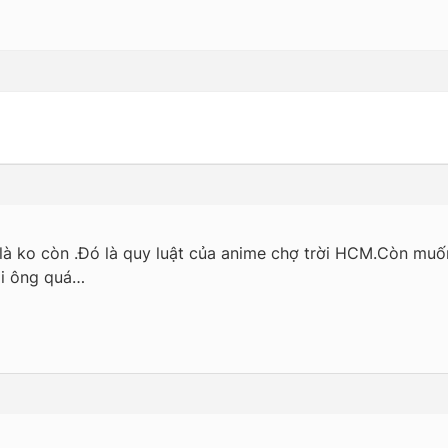
n là ko còn .Đó là quy luật của anime chợ trời HCM.Còn muố
ội ông quá…