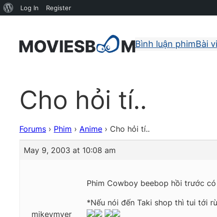
About
Log In
Register
WordPress
Bình luận phim
Bài v
Cho hỏi tí..
Forums
›
Phim
›
Anime
›
Cho hỏi tí..
May 9, 2003 at 10:08 am
Phim Cowboy beebop hồi trước có D
*Nếu nói đến Taki shop thì tui tới r
mikeymyer