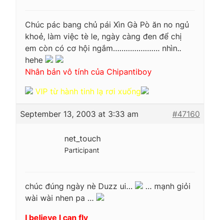
Chúc pác bang chủ pái Xìn Gà Pò ăn no ngủ
khoẻ, làm việc tè le, ngày càng đen để chị
em còn có cơ hội ngắm…………………. nhìn..
hehe
Nhân bản vô tính của Chipantiboy
VIP từ hành tinh lạ rơi xuống
September 13, 2003 at 3:33 am
#47160
net_touch
Participant
chúc đúng ngày nè Duzz ui…
… mạnh giỏi
wài wài nhen pa …
I believe I can fly