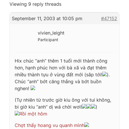
Viewing 9 reply threads
September 11, 2003 at 10:05 pm
#47152
vivien_leight
Participant
Hix chúc “anh” thêm 1 tuổi mới thành công
hơn, hạnh phúc hơn với bà xã và đạt thêm
nhiều thành tựu ở vùng đất mới (sắp tới!
).
Chúc “anh” bớt căng thẳng và bớt buồn
nghen!
(Tự nhiên từ trước giờ kiu ông với tui không,
bi giờ kiu “anh” dị wá chời wơi!
)
Rồi một hôm
Chợt thấy hoang vu quanh mình