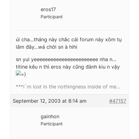
eros17
Participant
úi cha…tháng này chắc cái forum này xôm tụ
lắm đây…wá chời sn à hihi
sn yui yeeeeeeeeeeeeeeeeeeeeeee nha n…
titine kêu n thì eros này cũng đành kiu n vậy
***i´m lost in the nothingness inside of me…
September 12, 2003 at 8:14 am
#47157
gainhon
Participant