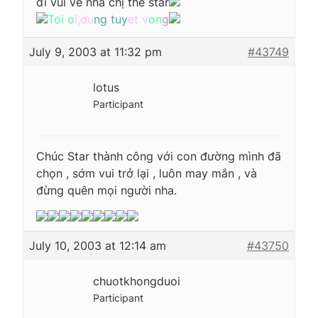
đi vui vẻ nhá chị the star
Toi o
i,du
ng tuy
et v
on
g
July 9, 2003 at 11:32 pm
#43749
lotus
Participant
Chúc Star thành công với con đường mình đã
chọn , sớm vui trở lại , luôn may mắn , và
đừng quên mọi người nha.
July 10, 2003 at 12:14 am
#43750
chuotkhongduoi
Participant