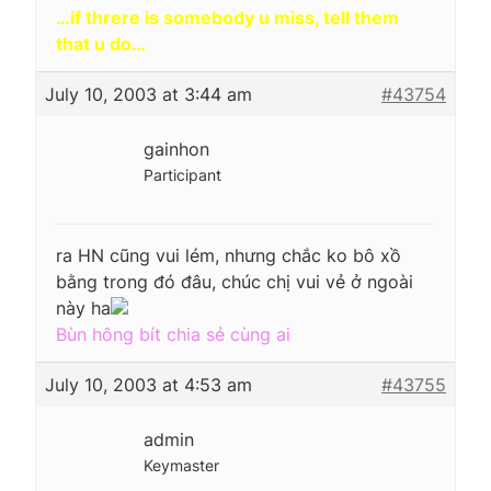
…if threre is somebody u miss, tell them
that u do…
July 10, 2003 at 3:44 am
#43754
gainhon
Participant
ra HN cũng vui lém, nhưng chắc ko bô xồ
bằng trong đó đâu, chúc chị vui vẻ ở ngoài
này ha
Bùn hông bít chia sẻ cùng ai
July 10, 2003 at 4:53 am
#43755
admin
Keymaster