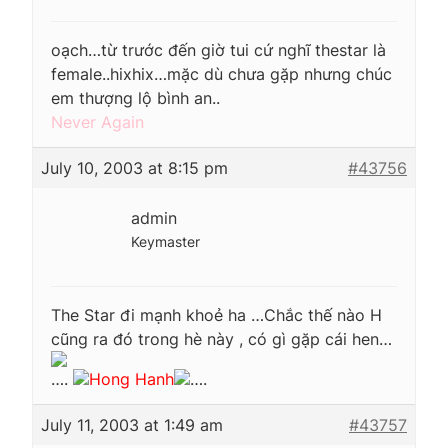
oạch…từ trước đến giờ tui cứ nghĩ thestar là
female..hixhix…mặc dù chưa gặp nhưng chúc
em thượng lộ bình an..
Never Again
July 10, 2003 at 8:15 pm
#43756
admin
Keymaster
The Star đi mạnh khoẻ ha …Chắc thế nào H
cũng ra đó trong hè này , có gì gặp cái hen…
….
Hong Hanh
….
July 11, 2003 at 1:49 am
#43757