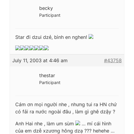
becky
Participant
Star đi dzui dzẻ, bình en nghen!
July 11, 2003 at 4:46 am
#43758
thestar
Participant
Cám ơn mọi người nhe , nhưng tui ra HN chứ
có fải ra nước ngoài đâu , làm gì ghê dzậy ?
Anh Hai nhe , làm um sùm
… mí cái hình
của em dzễ xzương hông dzạ ??? hehehe …