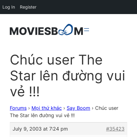
Log In
Register
Chúc user The
Star lên đường vui
vẻ !!!
Forums
›
Mọi thứ khác
›
Say Boom
›
Chúc user
The Star lên đường vui vẻ !!!
July 9, 2003 at 7:24 pm
#35423