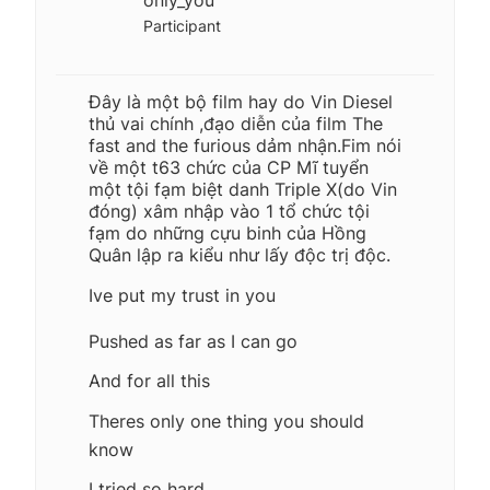
Participant
Đây là một bộ film hay do Vin Diesel
thủ vai chính ,đạo diễn của film The
fast and the furious dảm nhận.Fim nói
về một t63 chức của CP Mĩ tuyển
một tội fạm biệt danh Triple X(do Vin
đóng) xâm nhập vào 1 tổ chức tội
fạm do những cựu binh của Hồng
Quân lập ra kiểu như lấy độc trị độc.
Ive put my trust in you
Pushed as far as I can go
And for all this
Theres only one thing you should
know
I tried so hard