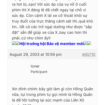
ra hơi bị..xạo! Với sức ép của vụ nổ ở cuối
phim thì X đáng lẽ đã chết ngay tại chỗ vì
sức ép. Còn cảnh X lái xe cố thoát khỏi sự
truy đuổi của trực thăng cảnh sát thì..quá khó
tin.. tất cả các trở ngại dường như được “sắp
đặt” sẵn để giúp xe của X..bay cao hơn thì
phải..cứ như chim ấy!!
Hội trưởng hội Bảo vệ member mới
August 29, 2003 at 10:59 pm
#45710
loner
Participant
Xin đính chính: bây giờ làm gì còn Hồng Quân
nữa, tụi trong phim tự gọi mình là Hồng Quân
là để hồi tưởng lại sức mạnh của Liên Xô