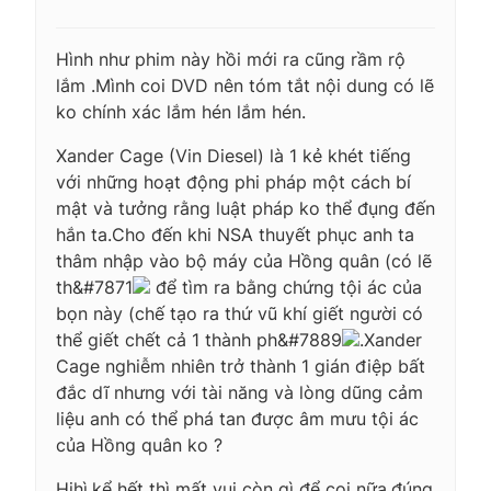
Hình như phim này hồi mới ra cũng rầm rộ
lắm .Mình coi DVD nên tóm tắt nội dung có lẽ
ko chính xác lắm hén lắm hén.
Xander Cage (Vin Diesel) là 1 kẻ khét tiếng
với những hoạt động phi pháp một cách bí
mật và tưởng rằng luật pháp ko thể đụng đến
hắn ta.Cho đến khi NSA thuyết phục anh ta
thâm nhập vào bộ máy của Hồng quân (có lẽ
th&#7871
để tìm ra bằng chứng tội ác của
bọn này (chế tạo ra thứ vũ khí giết người có
thể giết chết cả 1 thành ph&#7889
.Xander
Cage nghiễm nhiên trở thành 1 gián điệp bất
đắc dĩ nhưng với tài năng và lòng dũng cảm
liệu anh có thể phá tan được âm mưu tội ác
của Hồng quân ko ?
Hihì,kể hết thì mất vui còn gì để coi nữa,đúng