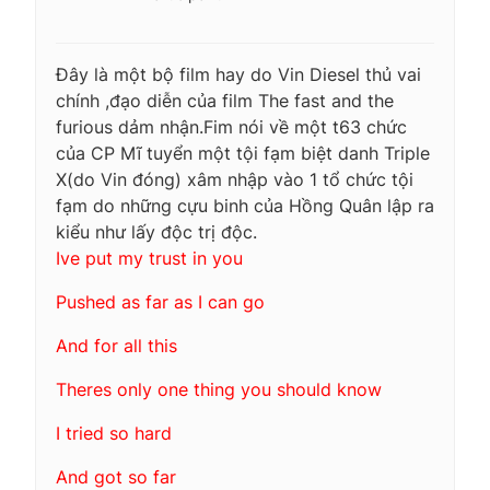
Đây là một bộ film hay do Vin Diesel thủ vai
chính ,đạo diễn của film The fast and the
furious dảm nhận.Fim nói về một t63 chức
của CP Mĩ tuyển một tội fạm biệt danh Triple
X(do Vin đóng) xâm nhập vào 1 tổ chức tội
fạm do những cựu binh của Hồng Quân lập ra
kiểu như lấy độc trị độc.
Ive put my trust in you
Pushed as far as I can go
And for all this
Theres only one thing you should know
I tried so hard
And got so far