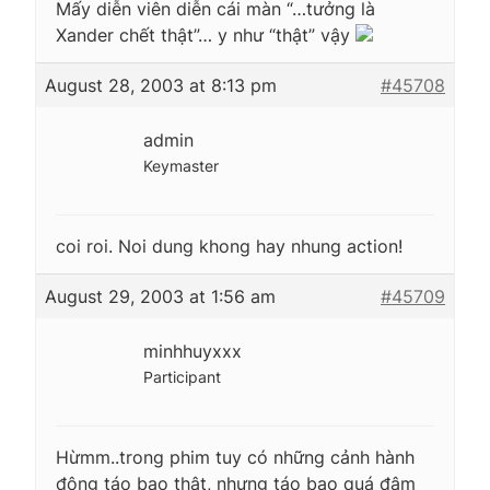
Mấy diễn viên diễn cái màn “…tưởng là
Xander chết thật”… y như “thật” vậy
August 28, 2003 at 8:13 pm
#45708
admin
Keymaster
coi roi. Noi dung khong hay nhung action!
August 29, 2003 at 1:56 am
#45709
minhhuyxxx
Participant
Hừmm..trong phim tuy có những cảnh hành
động táo bạo thật, nhưng táo bạo quá đâm