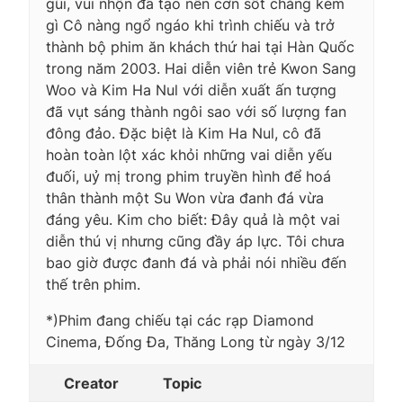
gũi, vui nhộn đã tạo nên cơn sốt chẳng kém
gì Cô nàng ngổ ngáo khi trình chiếu và trở
thành bộ phim ăn khách thứ hai tại Hàn Quốc
trong năm 2003. Hai diễn viên trẻ Kwon Sang
Woo và Kim Ha Nul với diễn xuất ấn tượng
đã vụt sáng thành ngôi sao với số lượng fan
đông đảo. Đặc biệt là Kim Ha Nul, cô đã
hoàn toàn lột xác khỏi những vai diễn yếu
đuối, uỷ mị trong phim truyền hình để hoá
thân thành một Su Won vừa đanh đá vừa
đáng yêu. Kim cho biết: Đây quả là một vai
diễn thú vị nhưng cũng đầy áp lực. Tôi chưa
bao giờ được đanh đá và phải nói nhiều đến
thế trên phim.
*)Phim đang chiếu tại các rạp Diamond
Cinema, Đống Đa, Thăng Long từ ngày 3/12
Creator
Topic