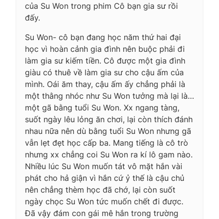
của Su Won trong phim Cô bạn gia sư rồi
đấy.
Su Won- cô bạn đang học năm thứ hai đại
học vì hoàn cảnh gia đình nên buộc phải đi
làm gia sư kiếm tiền. Cô được một gia đình
giàu có thuê về làm gia sư cho cậu ấm của
mình. Oái ăm thay, cậu ấm ấy chẳng phải là
một thằng nhóc như Su Won tưởng mà lại là…
một gã bằng tuổi Su Won. Xx ngang tàng,
suốt ngày lêu lỏng ăn chơi, lại còn thích đánh
nhau nữa nên dù bằng tuổi Su Won nhưng gã
vẫn lẹt đẹt học cấp ba. Mang tiếng là cô trò
nhưng xx chẳng coi Su Won ra kí lô gam nào.
Nhiều lúc Su Won muốn tát vô mặt hắn vài
phát cho hả giận vì hắn cứ ỷ thế là cậu chủ
nên chẳng thèm học đã chớ, lại còn suốt
ngày chọc Su Won tức muốn chết đi được.
Đã vậy đám con gái mê hắn trong trường