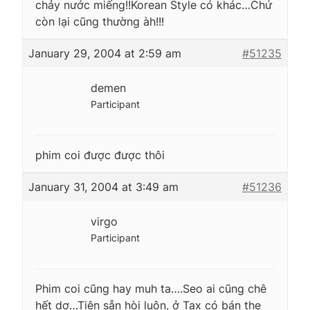
chảy nước miếng!!Korean Style có khác…Chứ
còn lại cũng thường àh!!!
January 29, 2004 at 2:59 am
#51235
demen
Participant
phim coi được được thôi
January 31, 2004 at 3:49 am
#51236
virgo
Participant
Phim coi cũng hay muh ta….Seo ai cũng chê
hết dợ…Tiện sẵn hòi luôn, ở Tax có bán the