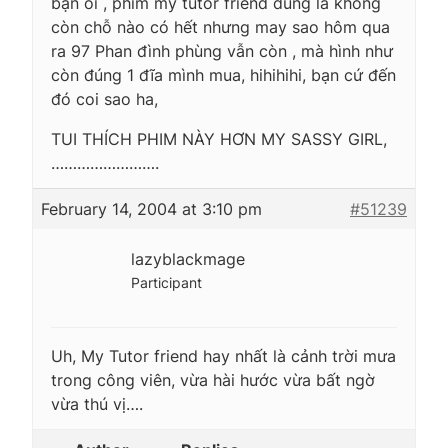
bạn oi , phim my tutor friend đúng là không
còn chỗ nào có hết nhưng may sao hôm qua
ra 97 Phan đình phùng vẫn còn , mà hình như
còn đúng 1 đĩa mình mua, hihihihi, bạn cứ đến
đó coi sao ha,
TUI THÍCH PHIM NÀY HƠN MY SASSY GIRL,
…………………….
February 14, 2004 at 3:10 pm
#51239
lazyblackmage
Participant
Uh, My Tutor friend hay nhất là cảnh trời mưa
trong công viên, vừa hài hước vừa bất ngờ
vừa thú vị….