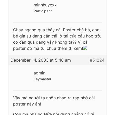
minhhuyxxx
Participant
Chạy ngang qua thấy cái Poster chà bá, con
bé gia sư đang cắn cái lỗ tai của cậu học trò,
có cần quá đáng vậy không ta?? Vì cái
poster đó mà tui chưa thèm đi xem!
December 14, 2003 at 5:48 am
#51224
admin
Keymaster
Vậy mà người ta nhốn nháo ra rạp nhờ cái
poster này áh!
Con ma nhà họ Hứa nội dung chẳng có gì