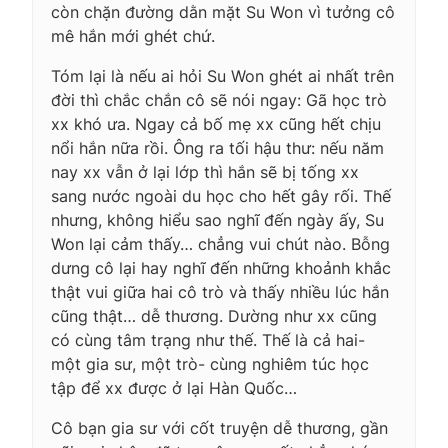
còn chặn đường dằn mặt Su Won vì tưởng cô
mê hắn mới ghét chứ.
Tóm lại là nếu ai hỏi Su Won ghét ai nhất trên
đời thì chắc chắn cô sẽ nói ngay: Gã học trò
xx khó ưa. Ngay cả bố mẹ xx cũng hết chịu
nổi hắn nữa rồi. Ông ra tối hậu thư: nếu năm
nay xx vẫn ở lại lớp thì hắn sẽ bị tống xx
sang nước ngoài du học cho hết gây rối. Thế
nhưng, không hiểu sao nghĩ đến ngày ấy, Su
Won lại cảm thấy… chẳng vui chút nào. Bỗng
dưng cô lại hay nghĩ đến những khoảnh khắc
thật vui giữa hai cô trò và thấy nhiều lúc hắn
cũng thật… dễ thương. Dường như xx cũng
có cùng tâm trạng như thế. Thế là cả hai-
một gia sư, một trò- cùng nghiêm túc học
tập để xx được ở lại Hàn Quốc…
Cô bạn gia sư với cốt truyện dễ thương, gần