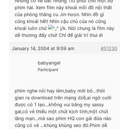
Nhưng có vẻ dài: những 110 phút cho một bộ
phim hài. Xem film này khoái mỗi đồ nội thất
của phòng thằng cu Jin-hoon. Nhìn đồ gì
cũng khoái hết! Nhìn cậu chủ của nó cũng
khoái luôn chứ
j/k. Nói chung là film này
dễ thương đấy chứ! Chỉ để giải trí thui é!
January 14, 2004 at 9:59 am
#51230
babyangel
Participant
phim nghe nói hay lém,baby mới bỏ…thời
gian ra download trên mạng dzề,ai ngờ cười
được có 1 tẹo…không vui bằng my sassy
gal,có vẻ thiếu một chút kịch tính,một chút
lãng mạn…mà sao phim HQ con gái đứa nào
cũng có vẻ …khùng khùng seo đó.Phim dễ