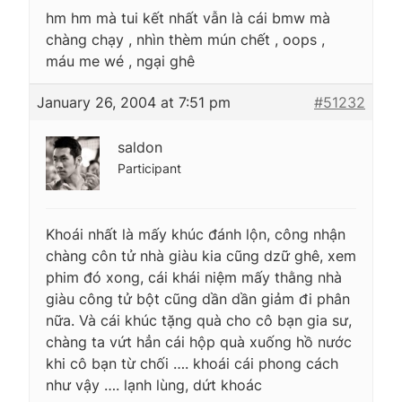
hm hm mà tui kết nhất vẫn là cái bmw mà
chàng chạy , nhìn thèm mún chết , oops ,
máu me wé , ngại ghê
January 26, 2004 at 7:51 pm
#51232
saldon
Participant
Khoái nhất là mấy khúc đánh lộn, công nhận
chàng côn tử nhà giàu kia cũng dzữ ghê, xem
phim đó xong, cái khái niệm mấy thằng nhà
giàu công tử bột cũng dần dần giảm đi phân
nữa. Và cái khúc tặng quà cho cô bạn gia sư,
chàng ta vứt hẳn cái hộp quà xuống hồ nước
khi cô bạn từ chối …. khoái cái phong cách
như vậy …. lạnh lùng, dứt khoác