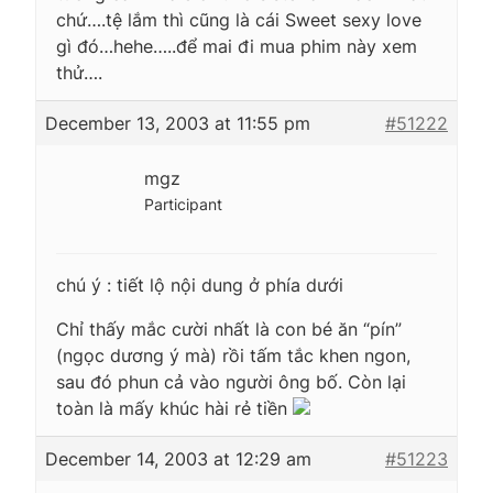
chứ….tệ lắm thì cũng là cái Sweet sexy love
gì đó…hehe…..để mai đi mua phim này xem
thử….
December 13, 2003 at 11:55 pm
#51222
mgz
Participant
chú ý : tiết lộ nội dung ở phía dưới
Chỉ thấy mắc cười nhất là con bé ăn “pín”
(ngọc dương ý mà) rồi tấm tắc khen ngon,
sau đó phun cả vào người ông bố. Còn lại
toàn là mấy khúc hài rẻ tiền
December 14, 2003 at 12:29 am
#51223