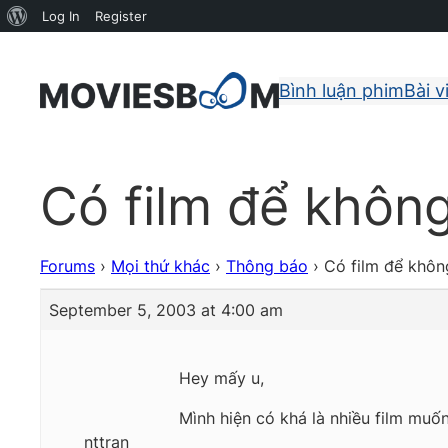
About
Log In
Register
WordPress
Bình luận phim
Bài v
Có film để không
Forums
›
Mọi thứ khác
›
Thông báo
›
Có film để không
September 5, 2003 at 4:00 am
Hey mấy u,
Mình hiện có khá là nhiều film muốn
nttran