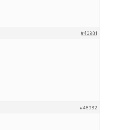
#46981
#46982