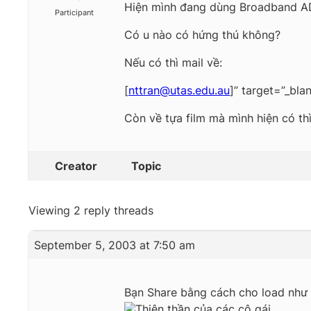
Hiện mình đang dùng Broadband ADS
Participant
Có u nào có hứng thú không?
Nếu có thì mail về:
[
nttran@utas.edu.au
]” target=”_bla
Còn về tựa film mà mình hiện có th
Creator
Topic
Viewing 2 reply threads
September 5, 2003 at 7:50 am
Bạn Share bằng cách cho load như 
Thiên thần của các cô gái