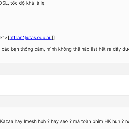
L, tốc độ khá là lẹ.
nk”>[
nttran@utas.edu.au
]]
ì các bạn thông cảm, mình không thể nào list hết ra đây đư
Kazaa hay Imesh huh ? hay seo ? mà toàn phim HK huh ? no