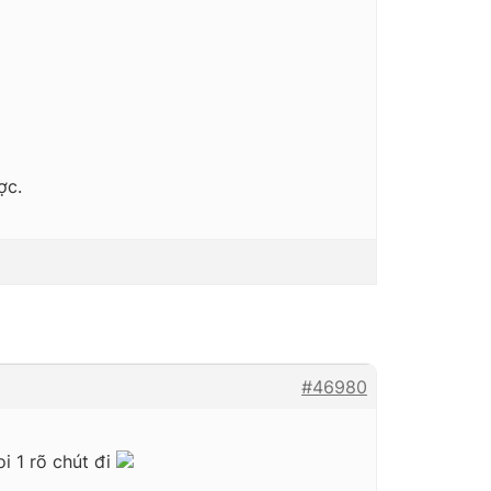
ợc.
#46980
i 1 rõ chút đi