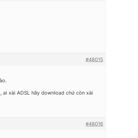
#48015
ào.
ố, ai xài ADSL hãy download chứ còn xài
#48016