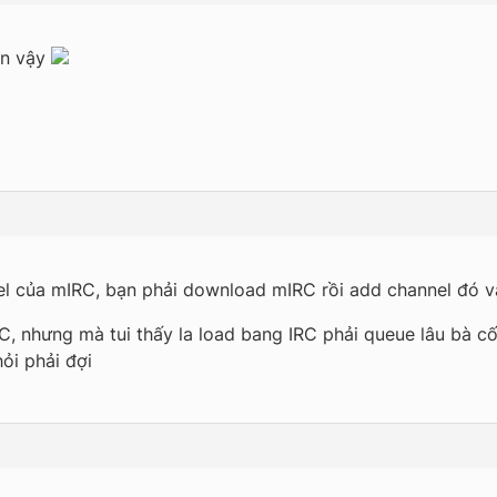
ên vậy
nnel của mIRC, bạn phải download mIRC rồi add channel đó v
RC, nhưng mà tui thấy la load bang IRC phải queue lâu bà c
hỏi phải đợi