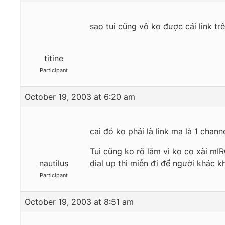
sao tui cũng vô ko được cái link tr
titine
Participant
October 19, 2003 at 6:20 am
cai đó ko phải là link ma là 1 cha
Tui cũng ko rõ lắm vì ko co xài mI
nautilus
dial up thi miễn đi để người khác k
Participant
October 19, 2003 at 8:51 am