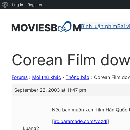
About
Log In
Register
WordPress
Bình luận phim
Bài v
Corean Film dow
Forums
›
Mọi thứ khác
›
Thông báo
›
Corean Film do
September 22, 2003 at 11:47 pm
Nếu bạn muốn xem film Hàn Quốc t
[
irc.bararcade.com/vozdl
]
kuang2