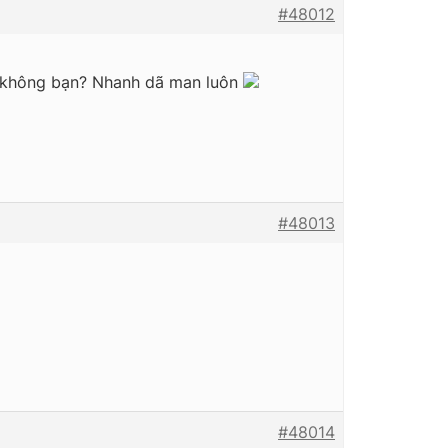
#48012
i không bạn? Nhanh dã man luôn
#48013
#48014