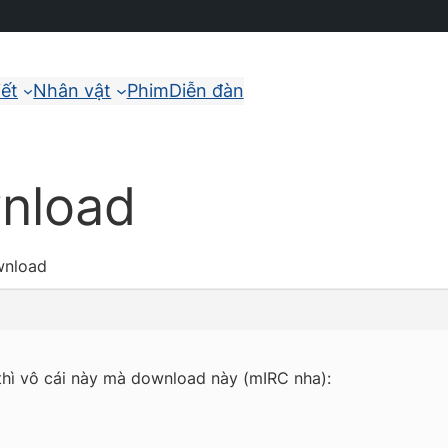
iết
Nhân vật
Phim
Diễn đàn
nload
wnload
hì vô cái này mà download này (mIRC nha):