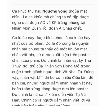
Ca khúc thứ hai:
Ngưỡng vọng
(ngửa mặt
nhìn). Là ca khúc mà chúng ta có dịp được
nghe qua đoạn AC và KP trùng phùng tại
Nhạn Môn Quan, rồi đoạn A Châu chết.
Ca khúc này được bình chọn là ca khúc hay
nhất của bộ phim. Có lẽ đó cũng là nguyên
nhân mà chúng ta thấy có một khuôn mặt
nhân vật phụ cứ được xuất hiện trên poster
chính của phim. Đó chính là nhân vật Lý Thu
Thuỷ, đối thủ của Thiên Sơn Đồng Mỗ trong
cuộc tranh giành người tình Vô Nhai Tử. Đúng
vậy, nhân vật LTT thì ko có nhiều điều lắm để
bàn cãi, nhưng người đảm nhận nhân vật này
hoàn toàn xứng đáng được đưa lên poster.
Đó chính là nữ ca sĩ kiêm diễn viên Tạ Vũ
Hân. Chính cô là người đảm nhận viết lời và
trình bày luôn cho Ngưỡng Vọng.