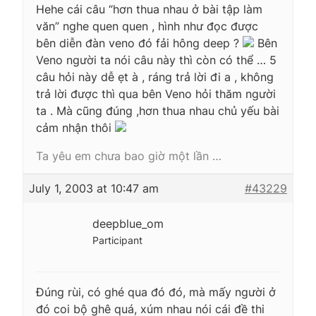
Hehe cái câu “hơn thua nhau ở bài tập làm
văn” nghe quen quen , hình như đọc được
bên diễn đàn veno đó fải hông deep ?
Bên
Veno người ta nói câu này thì còn có thể … 5
câu hỏi này dễ ẹt à , ráng trả lời đi a , không
trả lời được thì qua bên Veno hỏi thăm người
ta . Mà cũng đúng ,hơn thua nhau chủ yếu bài
cảm nhận thôi
Ta yêu em chưa bao giờ một lần …
July 1, 2003 at 10:47 am
#43229
deepblue_om
Participant
Đúng rùi, có ghé qua đó đó, mà mấy người ở
đó coi bộ ghê quá, xúm nhau nói cái đề thi