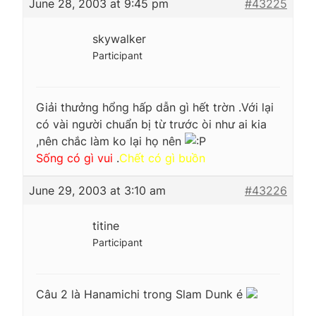
June 28, 2003 at 9:45 pm
#43225
skywalker
Participant
Giải thưởng hổng hấp dẫn gì hết trờn .Với lại
có vài người chuẩn bị từ trước òi như ai kia
,nên chắc làm ko lại họ nên
Sống có gì vui
.
Chết có gì buồn
June 29, 2003 at 3:10 am
#43226
titine
Participant
Câu 2 là Hanamichi trong Slam Dunk é