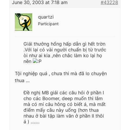
June 30, 2003 at 7:18 am
#43228
quartzi
Participant
Giải thưởng hổng hấp dẫn gì hết trờn
.Với lại có vài người chuẩn bị từ trước
òi như ai kia ,nên chắc làm ko lại họ
nên
Tội nghiệp quá , chưa thi mà đã lo chuyện
thua …
Đề nghị MB giải các câu hỏi ở phần I
cho các Boomer, deep muốn thi lắm
mà có mí câu hông có biết á, mà mất
điểm mấy câu này uổng (hơn thua
nhau ở bài tập làm văn ở phần II thôi
á ) …….