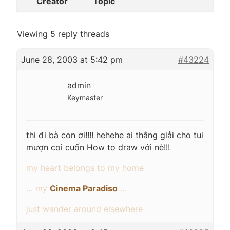
Creator
Topic
Viewing 5 reply threads
June 28, 2003 at 5:42 pm
#43224
admin
Keymaster
thi đi bà con ơi!!!! hehehe ai thắng giải cho tui
mượn coi cuốn How to draw với nè!!!
my heart belongs to my home
… my
Cinema Paradiso
…
just wander around elsewhere