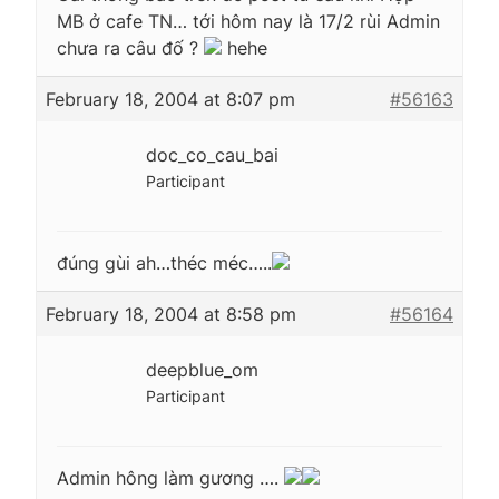
MB ở cafe TN… tới hôm nay là 17/2 rùi Admin
chưa ra câu đố ?
hehe
February 18, 2004 at 8:07 pm
#56163
doc_co_cau_bai
Participant
đúng gùi ah…théc méc…..
February 18, 2004 at 8:58 pm
#56164
deepblue_om
Participant
Admin hông làm gương ….