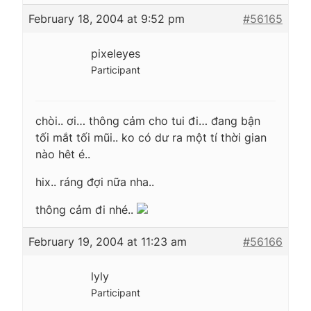
February 18, 2004 at 9:52 pm
#56165
pixeleyes
Participant
chòi.. ơi… thông cảm cho tui đi… đang bận
tối mắt tối mũi.. ko có dư ra một tí thời gian
nào hêt é..
hix.. ráng đợi nữa nha..
thông cảm đi nhé..
February 19, 2004 at 11:23 am
#56166
lyly
Participant