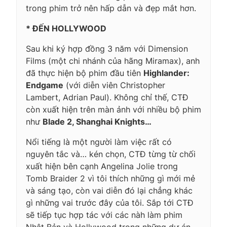
trong phim trở nên hấp dẫn và đẹp mắt hơn.
* ĐẾN HOLLYWOOD
Sau khi ký hợp đồng 3 năm với Dimension
Films (một chi nhánh của hãng Miramax), anh
đã thực hiện bộ phim đầu tiên
Highlander:
Endgame
(với diễn viên Christopher
Lambert, Adrian Paul). Không chỉ thế, CTĐ
còn xuất hiện trên màn ảnh với nhiều bộ phim
như
Blade 2, Shanghai Knights…
Nổi tiếng là một người làm việc rất có
nguyên tắc và… kén chọn, CTĐ từng từ chối
xuất hiện bên cạnh Angelina Jolie trong
Tomb Braider 2 vì
tôi thích những gì mới mẻ
và sáng tạo, còn vai diễn đó lại chẳng khác
gì những vai trước đây của tôi
. Sắp tới CTĐ
sẽ tiếp tục hợp tác với các nàh làm phim
Nhật Bản và Hollywood trong những dự án