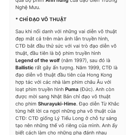
Nghệ Mưu.
* CHỈ ĐẠO VÕ THUẬT
Sau khi nổi danh với những vai diễn võ thuật
đẹp mắt cả trên màn ảnh lẫn truyền hình,
CTĐ bắt đầu thử sức với vai trò đạo diễn võ
thuật, đầu tiên là bộ phim truyền hình
Legend of the wolf
(năm 1997), sau đó là
Ballistic
rất gây ấn tượng. Năm 1999, CTĐ là
đạo diễn võ thuật đầu tiên của Hong Kong
hợp tác với các nhà làm phim châu Âu với
loạt phim truyền hình
Puma
(Đức). Anh còn
được mời sang Nhật Bản chỉ đạo võ thuật
cho phim
Shurayuki-Hime
. Đạo diễn Từ Khắc
từng hết lời ca ngợi những pha võ thuật của
CTĐ:
CTĐ giống Lý Tiểu Long ở chỗ tự sáng
tạo nên những thế võ riêng của mình. Anh ấy
biết cách làm cho những pha đánh nhau