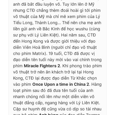
anh đã bắt đầu luyện võ. Tuy lớn lên ở Mỹ
nhưng CTĐ chẳng thèm đoái hoài gì tới phim
võ thuật của Mỹ mà chỉ mê xem phim của Lý
Tiểu Long, Thành Long… Thế nên cha mẹ anh
liền gửi anh về Bắc Kinh để học wushu (cùng
sư phụ với Lý Liên Kiệt). Hai năm sau, CTĐ
đến Hong Kong và được giới thiệu với đạo
diễn Viên Hoà Bình (người chỉ đạo võ thuật
cho phim Matrix). 19 tuổi, CTĐ đã được vị
đạo diễn tên tuổi này mời vào vai chính trong
phim
Miracle Fighters 2
. Khi phong trào phim
võ thuật trở nên ăn khách trở lại tại Hong
Kong, CTĐ lại được đạo diễn Từ Khắc chọn
vào phim
Once Upon a time in China 2
. Hàng
loạt phim sau đó đã đưa tên tuổi của anh
nhanh chóng nổi lên như một diễn viên võ
thuật đẳng cấp, ngang hàng với Lý Liên Kiệt.
Cặp sư huynh đệ cũng vừa có dịp so tài nhau
qua bộ phim
Anh hùng
của đạo diễn Trương