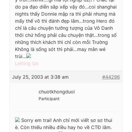
do pa đạo diễn sắp xếp vậy đó…coi shanghai
nights thấy Donnie mập ra thì phải nhưng mà
mấy thế võ thì đánh đẹp lắm…trong Hero đó
chỉ là câu chuyện tưởng tượng của Vô Danh
thôi chứ hổng phải câu chuyện thật…trong số
những thích khách thì chỉ còn mỗi Trường
Không là sống sót thì phải…may mắn wé
trùi…
Letting Go
July 25, 2003 at 3:38 am
#44296
chuotkhongduoi
Participant
Sorry em trai! Anh chỉ mới viết sơ sơ thui
è. Còn thiếu nhiều điều hay ho về CTĐ lắm.