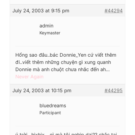
July 24, 2003 at 9:15 pm
#44294
admin
Keymaster
Hổng sao đâu..bác Donnie_Yen cứ viết thêm
đi..viết thêm những chuyện gì xung quanh
Donnie mà anh chuột chưa nhắc đến ah…
Never Again
July 24, 2003 at 10:15 pm
#44295
bluedreams
Participant
ý trời…hixhix….gì mà tội nghịp dzị?? chắc tại