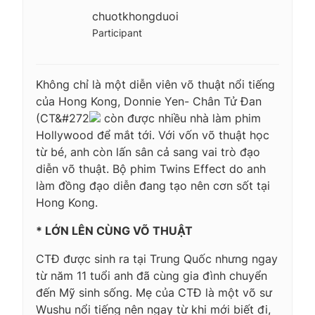
chuotkhongduoi
Participant
Không chỉ là một diễn viên võ thuật nổi tiếng
của Hong Kong, Donnie Yen- Chân Tử Đan
(CT&#272
còn được nhiều nhà làm phim
Hollywood để mắt tới. Với vốn võ thuật học
từ bé, anh còn lấn sân cả sang vai trò đạo
diễn võ thuật. Bộ phim Twins Effect do anh
làm đồng đạo diễn đang tạo nên cơn sốt tại
Hong Kong.
* LỚN LÊN CÙNG VÕ THUẬT
CTĐ được sinh ra tại Trung Quốc nhưng ngay
từ năm 11 tuổi anh đã cùng gia đình chuyển
đến Mỹ sinh sống. Mẹ của CTĐ là một võ sư
Wushu nổi tiếng nên ngay từ khi mới biết đi,