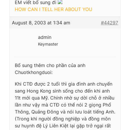
EM viết bổ sung đi
HOW CAN I TELL HER ABOUT YOU
August 8, 2003 at 1:34 am
#44297
admin
Keymaster
Bổ sung thêm cho phần của anh
Chuotkhongduoi:
Khi CTĐ được 2 tuổi thì gia đình anh chuyển
sang Hong Kong sinh sống cho đến khi anh
11t mới qua Mỹ. Chính nhờ sự dời chỗ ở nhiều
lần như vậy mà CTĐ có thể nói 2 giọng Phổ
Thông, Quảng Đông và nói lưu loát tiếng Anh.
(Trong khi người đồng nghiệp và đồng môn
sư huynh đệ Lý Liên Kiệt lại gặp trở ngại rất