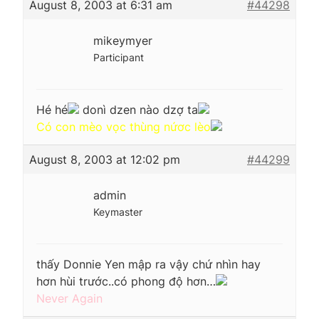
August 8, 2003 at 6:31 am
#44298
mikeymyer
Participant
Hé hé
donì dzen nào dzợ ta
Có con mèo vọc thùng nứơc lèo
August 8, 2003 at 12:02 pm
#44299
admin
Keymaster
thấy Donnie Yen mập ra vậy chứ nhìn hay
hơn hùi trước..có phong độ hơn…
Never Again