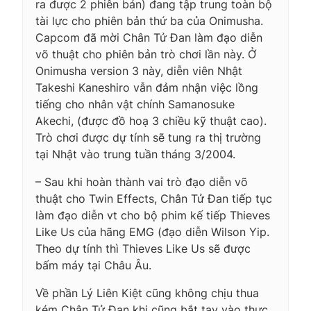
ra được 2 phiên bản) đang tập trung toàn bộ
tài lực cho phiên bản thứ ba của Onimusha.
Capcom đã mời Chân Tử Đan làm đạo diễn
võ thuật cho phiên bản trò chơi lần này. Ở
Onimusha version 3 này, diễn viên Nhật
Takeshi Kaneshiro vẫn đảm nhận việc lồng
tiếng cho nhân vật chính Samanosuke
Akechi, (được đồ hoạ 3 chiều kỹ thuật cao).
Trò chơi được dự tính sẽ tung ra thị trường
tại Nhật vào trung tuần tháng 3/2004.
– Sau khi hoàn thành vai trò đạo diễn võ
thuật cho Twin Effects, Chân Tử Đan tiếp tục
làm đạo diễn vt cho bộ phim kế tiếp Thieves
Like Us của hãng EMG (đạo diễn Wilson Yip.
Theo dự tính thì Thieves Like Us sẽ được
bấm máy tại Châu Âu.
Về phần Lý Liên Kiệt cũng không chịu thua
kém Chân Tử Đan khi cũng bắt tay vào thực