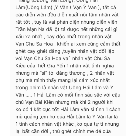
Lâm(Uồng Lâm) ,Y Văn ( Vạn Ỷ Văn ), tất cả
các diễn viên đều diễn xuất nội tâm nhân vật
rất tốt , tuy là vai phản diện nhưng diễn viên
Trần Mạn Na đã lột tả được hết những cái gì
xấu xa nhất , cay độc nhất trong nhân vật
Vạn Chu Sa Hoa , khiến ai xem cũng cảm thất
ghét cay ghét đắng ,tuyến nhân vật đối lập
với Vạn Chu Sa Hoa va` nhân vật Chu Sa
Kiều của Tiết Gia Yến 1 nhân vật tình nghĩa
nhưng mà “si” tới đáng thương , 2 nhân vật
phụ mà mình thấy mang lại cảm xúc nhất
trong phim là nhân vật Uông Hải Lâm và Y
Văn ….. 1 Hải Lâm có mối tình sâu sắc với cậu
chủ Vạn Bái Kiên nhưng mà khi 2 người khi
ko có 1 kết cục tốt Hải Lâm vẫn si tình 1 cách
mù quáng ,em họ của Hải Lâm là Y Văn lại là
1 tính cách nhân vật khác ,ko quá tự ti nhưng
lại bất cần đời , thù ghét chính me đẻ của