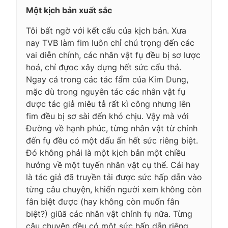
Một kịch bản xuất sắc
Tôi bất ngờ với kết cấu của kịch bản. Xưa
nay TVB làm fim luôn chỉ chú trọng đến các
vai diễn chính, các nhân vật fụ đều bị sơ lược
hoá, chỉ đựoc xây dựng hết sức cẩu thả.
Ngay cả trong các tác fẩm của Kim Dung,
mặc dù trong nguyên tác các nhân vật fụ
được tác giả miêu tả rất kì công nhưng lên
fim đều bị sơ sài đến khó chịu. Vậy mà với
Đường về hạnh phúc, từng nhân vật từ chính
đến fụ đều có một dấu ấn hết sức riêng biệt.
Đó không phải là một kịch bản một chiều
hướng về một tuyến nhân vật cụ thể. Cái hay
là tác giả đã truyền tải được sức hấp dẫn vào
từng câu chuyện, khiến người xem không còn
fân biệt được (hay không còn muốn fân
biệt?) giũă các nhân vật chính fụ nữa. Từng
câu chuyện đều có một sức hấp dẫn riêng