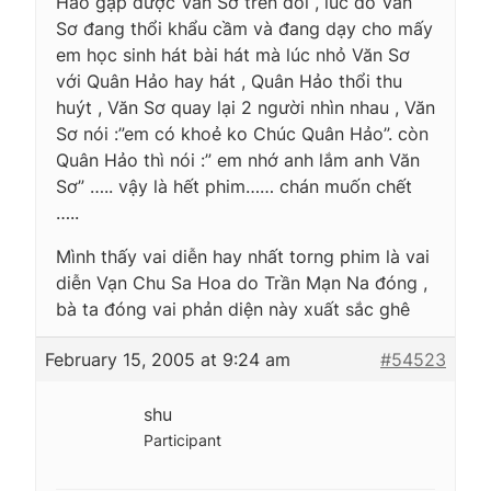
Hảo gặp được Văn Sơ trên đồi , lúc đó Văn
Sơ đang thổi khẩu cầm và đang dạy cho mấy
em học sinh hát bài hát mà lúc nhỏ Văn Sơ
với Quân Hảo hay hát , Quân Hảo thổi thu
huýt , Văn Sơ quay lại 2 người nhìn nhau , Văn
Sơ nói :”em có khoẻ ko Chúc Quân Hảo”. còn
Quân Hảo thì nói :” em nhớ anh lắm anh Văn
Sơ” ….. vậy là hết phim…… chán muốn chết
…..
Mình thấy vai diễn hay nhất torng phim là vai
diễn Vạn Chu Sa Hoa do Trần Mạn Na đóng ,
bà ta đóng vai phản diện này xuất sắc ghê
February 15, 2005 at 9:24 am
#54523
shu
Participant