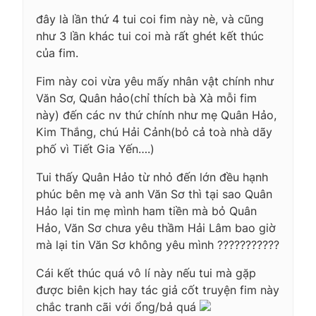
đây là lần thứ 4 tui coi fim này nè, và cũng
như 3 lần khác tui coi mà rất ghét kết thúc
của fim.
Fim này coi vừa yêu mấy nhân vật chính như
Văn Sơ, Quân hảo(chỉ thích bà Xà mỗi fim
này) đến các nv thứ chính như mẹ Quân Hảo,
Kim Thắng, chú Hải Cảnh(bỏ cả toà nhà dãy
phố vì Tiết Gia Yến….)
Tui thấy Quân Hảo từ nhỏ đến lớn đều hạnh
phúc bên mẹ và anh Văn Sơ thì tại sao Quân
Hảo lại tin mẹ mình ham tiền mà bỏ Quân
Hảo, Văn Sơ chưa yêu thầm Hải Lâm bao giờ
mà lại tin Văn Sơ không yêu mình ???????????
Cái kết thúc quá vô lí này nếu tui mà gặp
được biên kịch hay tác giả cốt truyện fim này
chắc tranh cãi với ổng/bả quá