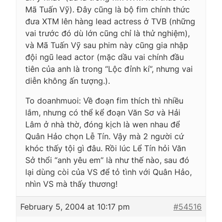
Mã Tuấn Vỹ). Đây cũng là bộ fim chính thức
đưa XTM lên hàng lead actress ở TVB (những
vai trước đó dù lớn cũng chỉ là thử nghiệm),
và Mã Tuấn Vỹ sau phim này cũng gia nhập
đội ngũ lead actor (mặc dầu vai chính đầu
tiên của anh là trong “Lộc đỉnh kí”, nhưng vai
diễn không ấn tượng.).
To doanhmuoi: Về đoạn fim thích thì nhiều
lắm, nhưng có thể kể đoạn Văn Sơ và Hải
Lâm ở nhà thờ, đóng kịch là wen nhau để
Quân Hảo chọn Lễ Tín. Vậy mà 2 người cứ
khóc thấy tội gì đâu. Rồi lúc Lể Tín hỏi Văn
Sở thổi “anh yêu em” là như thế nào, sau đó
lại dùng còi của VS để tỏ tình với Quân Hảo,
nhìn VS mà thấy thương!
February 5, 2004 at 10:17 pm
#54516