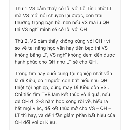
Thứ 1, VS cảm thấy có lỗi với Lễ Tín : nhờ LT
mà VS mới nói chuyện lại được, con trai
thường trọng bạn bè, nên nếu VS mà iu QH
thì VS nghĩ mình sẽ có lỗi với QH
Thứ 2, VS cảm thấy không xứng với QH : vì
so về tài năng học vấn hay tiền bạc thì VS
không bằng LT, VS nghĩ không đem đến được
hạnh phúc cho QH như LT sẽ cho QH .
Trong fim này cuối cùng tội nghiệp nhất vẫn
là dì Kiều, có 1 người con bất hiếu như QH
thiệt tội nghiệp, cũng may Dì Kiều còn VS .
Chỉ tiếc fim TVB làm kết thúc vô lí quá, nếu
để QH đi 2-3 năm học xong rồi về, hiểu ra
hết mọi việc, để kết thúc mở cho VS – QH –
LT thì hay, và để 1 fần giảm phần bất hiếu của
QH đối với dì Kiều .