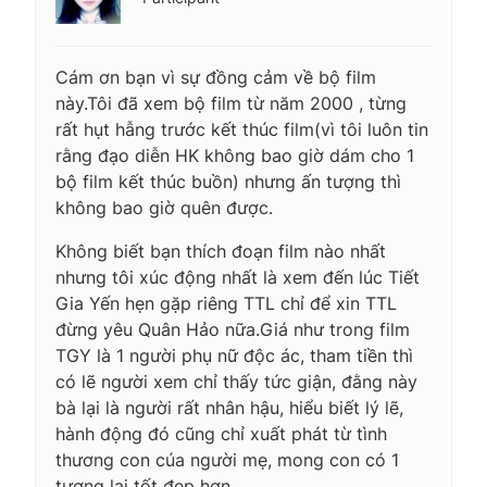
Cám ơn bạn vì sự đồng cảm về bộ film
này.Tôi đã xem bộ film từ năm 2000 , từng
rất hụt hẫng trước kết thúc film(vì tôi luôn tin
rằng đạo diễn HK không bao giờ dám cho 1
bộ film kết thúc buồn) nhưng ấn tượng thì
không bao giờ quên được.
Không biết bạn thích đoạn film nào nhất
nhưng tôi xúc động nhất là xem đến lúc Tiết
Gia Yến hẹn gặp riêng TTL chỉ để xin TTL
đừng yêu Quân Hảo nữa.Giá như trong film
TGY là 1 người phụ nữ độc ác, tham tiền thì
có lẽ người xem chỉ thấy tức giận, đằng này
bà lại là người rất nhân hậu, hiểu biết lý lẽ,
hành động đó cũng chỉ xuất phát từ tình
thương con cúa người mẹ, mong con có 1
tương lai tốt đẹp hơn.