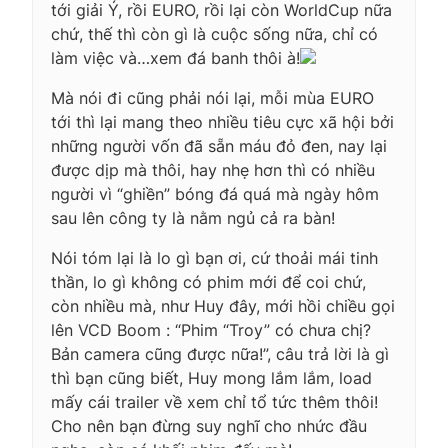
tới giải Ý, rồi EURO, rồi lại còn WorldCup nữa
chứ, thế thì còn gì là cuộc sống nữa, chỉ có
làm việc và…xem đá banh thôi à!
Mà nói đi cũng phải nói lại, mỗi mùa EURO
tới thì lại mang theo nhiều tiêu cực xã hội bởi
những người vốn đã sẵn máu đỏ đen, nay lại
được dịp mà thôi, hay nhẹ hơn thì có nhiều
người vì “ghiền” bóng đá quá mà ngày hôm
sau lên công ty là nằm ngủ cả ra bàn!
Nói tóm lại là lo gì bạn ơi, cứ thoải mái tinh
thần, lo gì không có phim mới để coi chứ,
còn nhiều mà, như Huy đây, mới hồi chiều gọi
lên VCD Boom : “Phim “Troy” có chưa chị?
Bản camera cũng được nữa!”, câu trả lời là gì
thì bạn cũng biết, Huy mong lắm lắm, load
mấy cái trailer về xem chỉ tổ tức thêm thôi!
Cho nên bạn đừng suy nghĩ cho nhức đầu