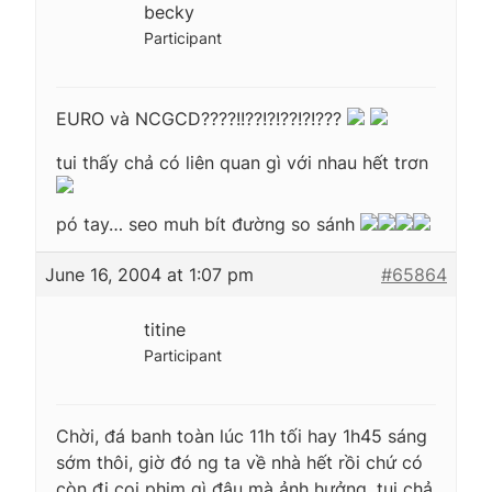
becky
Participant
EURO và NCGCD????!!??!?!??!?!???
tui thấy chả có liên quan gì với nhau hết trơn
pó tay… seo muh bít đường so sánh
June 16, 2004 at 1:07 pm
#65864
titine
Participant
Chời, đá banh toàn lúc 11h tối hay 1h45 sáng
sớm thôi, giờ đó ng ta về nhà hết rồi chứ có
còn đi coi phim gì đâu mà ảnh hưởng, tui chả