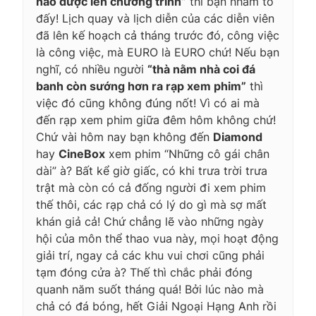
nào được lên chương trình”
thì bạn nhầm to
đấy! Lịch quay và lịch diễn của các diễn viên
đã lên kế hoạch cả tháng trước đó, công việc
là công việc, mà EURO là EURO chứ! Nếu bạn
nghĩ, có nhiều người
“thà nằm nhà coi đá
banh còn sướng hơn ra rạp xem phim”
thì
việc đó cũng không đúng nốt! Vì có ai mà
đến rạp xem phim giữa đêm hôm không chứ!
Chứ vài hôm nay bạn không đến
Diamond
hay
CineBox
xem phim “Những cô gái chân
dài” à? Bất kể giờ giấc, có khi trưa trời trưa
trật mà còn có cả đống người đi xem phim
thế thôi, các rạp chả có lý do gì mà sợ mất
khán giả cả! Chứ chẳng lẽ vào những ngày
hội của môn thể thao vua này, mọi hoạt động
giải trí, ngay cả các khu vui chơi cũng phải
tạm đóng cửa à? Thế thì chắc phải đóng
quanh năm suốt tháng quá! Bởi lúc nào mà
chả có đá bóng, hết Giải Ngoại Hạng Anh rồi