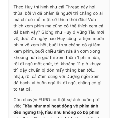
Theo Huy thì hình như cái Thread này hơi
thừa, bởi vì đã phàm là người thì chẳng có ai
mà chỉ có mỗi một sở thích thôi đâu! Vừa
thích xem phim mà cũng có thể thích xem cả
đá banh vậy? Giống như Huy ở Vũng Tàu mới
về, dưới đó ngày nào Huy cũng ra tiệm mướn
phim về xem hết, buổi trưa chẳng có gì làm –
xem phim, buổi chiều tắm rửa ăn cơm xong
khoảng hơn 5 giờ thì xem thêm 1 phim nữa,
rồi đi ngủ một chút, tới khoảng 11 giờ khuya
thì dậy chuẩn bị đón mấy thằng bạn tới…
nhậu, rồi cả đám cùng với Dượng ngồi xem
đá banh, ai buồn ngủ thì đi ngủ, chẳng có gì
to tát cả!
Còn chuyện EURO có thật sự ảnh hưởng tới
việc
“hầu như mọi hoạt động về phim ảnh
đều ngưng trệ, hầu như không có bộ phim