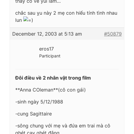
thấy có vẻ yui lắm…
chắc sau ỵu này 2 mẹ con hiếu tính tình nhau
lun
December 12, 2003 at 5:13 am
#50879
eros17
Participant
Đôi điều về 2 nhân vật trong film
**Anna COleman**(cô con gái)
-sinh ngày 5/12/1988
-cung Sagittaire
-sông chung với mẹ và đứa em trai mà cô
ghét cay ghét đắng