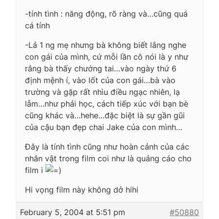
-tính tình : năng động, rõ ràng và…cũng quá
cá tính
-Lả 1 ng mẹ nhưng bà không biết lắng nghe
con gái của mình, cứ mỗi lần cô nói là y như
rắng bà thấy chướng tai…vào ngày thứ 6
định mệnh í, vào lốt của con gái…bà vào
trường và gặp rất nhìu điều ngạc nhiên, lạ
lẫm…như phải học, cách tiếp xúc với bạn bè
cũng khác và…hehe…đặc biệt là sự gần gũi
của cậu bạn đẹp chai Jake của con mình…
Đây là tính tình cũng như hoàn cảnh của các
nhân vật trong film coi như là quảng cáo cho
film i
Hi vọng film này không dở hihi
February 5, 2004 at 5:51 pm
#50880