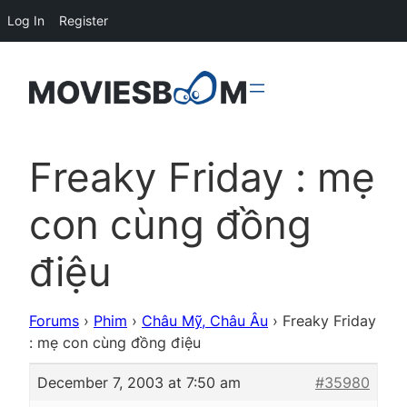
Log In
Register
Freaky Friday : mẹ
con cùng đồng
điệu
Forums
›
Phim
›
Châu Mỹ, Châu Âu
›
Freaky Friday
: mẹ con cùng đồng điệu
December 7, 2003 at 7:50 am
#35980