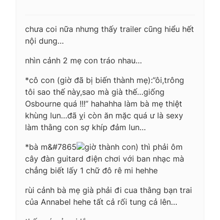
chưa coi nữa nhưng thấy trailer cũng hiểu hết
nội dung…
nhìn cảnh 2 mẹ con tráo nhau…
*cô con (giờ đã bị biến thành mẹ):”ôi,trông
tôi sao thế này,sao mà già thế…giống
Osbourne quá !!!” hahahha làm bà mẹ thiệt
khùng lun…đã ỵi còn ăn mặc quá ư là sexy
làm thằng con sợ khíp đảm lun…
*bà m&#7865
giờ thành con) thì phải ôm
cây đàn guitard điện chơi với ban nhạc mà
chẳng biết lấy 1 chữ đô rê mi hehhe
rùi cảnh bà mẹ già phải đi cua thằng bạn trai
của Annabel hehe tất cả rối tung cả lên…