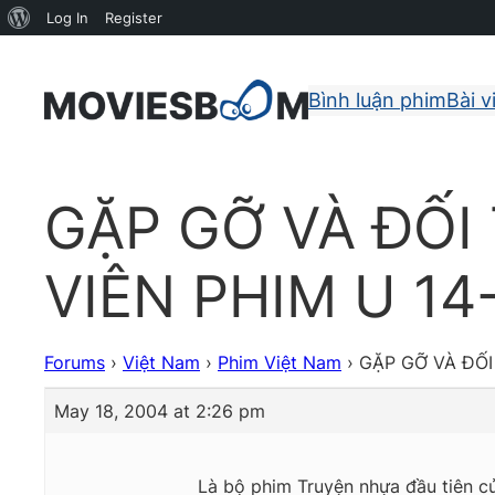
About
Log In
Register
WordPress
Bình luận phim
Bài v
GẶP GỠ VÀ ĐỐI 
VIÊN PHIM U 1
Forums
›
Việt Nam
›
Phim Việt Nam
›
GẶP GỠ VÀ ĐỐI
May 18, 2004 at 2:26 pm
Là bộ phim Truyện nhựa đầu tiên 