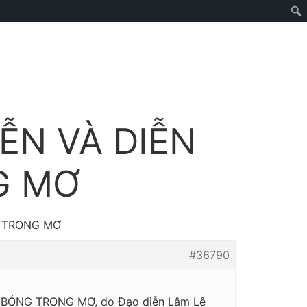
IỄN VÀ DIỄN
G MƠ
G TRONG MƠ
#36790
ỘI BÓNG TRONG MƠ, do Đạo diễn Lâm Lê