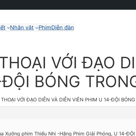
iết
Nhân vật
Phim
Diễn đàn
THOẠI VỚI ĐẠO D
4-ĐỘI BÓNG TRON
 THOẠI VỚI ĐẠO DIỄN VÀ DIỄN VIÊN PHIM U 14-ĐỘI BÓN
của Xưởng phim Thiếu Nhi -Hãng Phim Giải Phóng, U 14-Đ