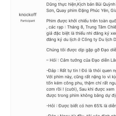
Dũng thực hiện,Kịch bản Bùi Quỳnh
Sơn, Quay phim Đặng Phúc Yên, Gi
knockoff
Phim được khởi chiếu trên toàn qu
Participant
, các rạp : Tháng 8, Trung Tâm Chi
giả đặc biệt là thiếu nhi đăng ký 
đăng ký du lịch ở Công ty Du lịch
Chúng tôi được dịp gặp gỡ Đạo diễ
– Hỏi : Cảm tưởng của Đạo diễn Lâm
-Đáp : Rất tự tin ! Đó là thói quen
Với phim này, cũng rất nặng lo vì
tốn kém công phu, thậm chí rất ngu
cơm rồi ! (cười), Sau khi được xem 
được trong phim không bằng dự định 
-Hỏi : Được biết có hơn 65% là diễn