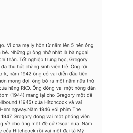
ego. Vì cha mẹ ly hôn từ năm lên 5 nên ông
n bé. Những gì ông nhớ nhất là bà ngọai
í thân. Tốt nghiệp trung học, Gregory
đã thu hút chàng sinh viên trẻ. Ông rời
ork, năm 1942 ông có vai diễn đầu tiên
g hơn mong đợi, ông bỏ ra một năm nữa thử
44) của hãng RKO. Ông đóng vai một nông dân
gdom (1944) mang lại cho Gregory một đề
llbound (1945) của Hitchcock và vai
ào Hemingway.Năm 1946 với phim The
m 1947 Gregory đóng vai một phóng viên
ang về cho ông một đề cử Oscar nữa. Năm
 của Hitchcock rồi vai một đại tá Mỹ