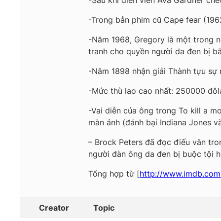
-Sau khi diễn viên Ava Gardner ch
-Trong bản phim cũ Cape fear (19
-Năm 1968, Gregory là một trong n
tranh cho quyền người da đen bị bắ
-Năm 1898 nhận giải Thành tựu sự 
-Mức thù lao cao nhất: 250000 đôla 
-Vai diễn của ông trong To kill a 
màn ảnh (đánh bại Indiana Jones và 
– Brock Peters đã đọc điếu văn tron
người đàn ông da đen bị buộc tội h
Tổng hợp từ [
http://www.imdb.com
Creator
Topic