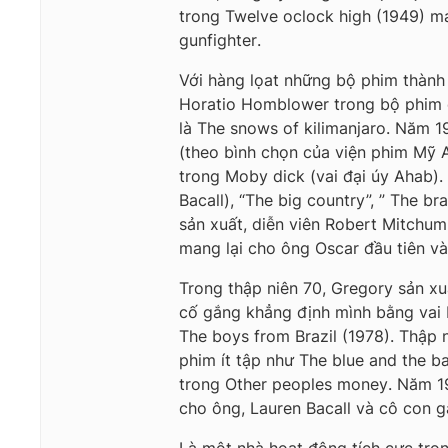
trong Twelve oclock high (1949)
gunfighter.
Với hàng lọat những bộ phim thành
Horatio Homblower trong bộ phim 
là The snows of kilimanjaro. Năm
(theo bình chọn của viện phim Mỹ 
trong Moby dick (vai đại úy Ahab
Bacall), “The big country”, ” The b
sản xuất, diễn viên Robert Mitchum 
mang lại cho ông Oscar đầu tiên và
Trong thập niên 70, Gregory sản xuất
cố gắng khẳng định mình bằng vai R
The boys from Brazil (1978). Thập
phim ít tập như The blue and the b
trong Other peoples money. Năm 
cho ông, Lauren Bacall và cô con g