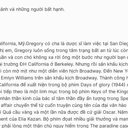
 ảnh và những người bất hạnh.
alifornia, Mỹ.Gregory có cha là dược sĩ làm việc tại San Di
hị em, Gregory luôn sống trong tâm trạng bất an từ lúc cò
ần và con chó không xa rời ông một bước như người bạn ch
i trường ĐH California ở Berkeley. Nhưng rồi sân khấu kịch 
ai còn mờ mịt như một diễn viên hịch Broadway. Đến New Y
ủa Emlyn Williams trên sân khấu kịch Broadway. Thành côn
 California để xuất hiện trong bộ phim Days of glory (19
 tiếp theo là một linh mục trong bộ phim Keys of the Kin
 nhân thần kinh của bác sĩ tâm thần đầy ấn tượng trong Spe
 affair chuyển thể từ cuốn truyện cùng tên của đại văn h
iải Quả cầu vàng và một lần nữa được đề cử giải Oscar. Nă
ment của Elia Kazan. Bộ phim đọat nhiều giải thưởng và m
 phải lòng một thân chủ nguy hiểm trong The paradine case