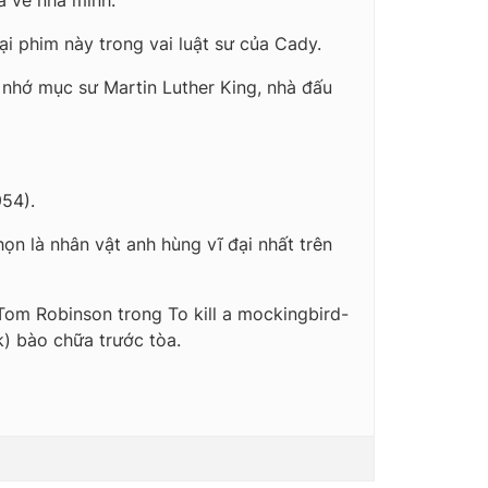
à về nhà mình.
i phim này trong vai luật sư của Cady.
 nhớ mục sư Martin Luther King, nhà đấu
954).
họn là nhân vật anh hùng vĩ đại nhất trên
Tom Robinson trong To kill a mockingbird-
k) bào chữa trước tòa.