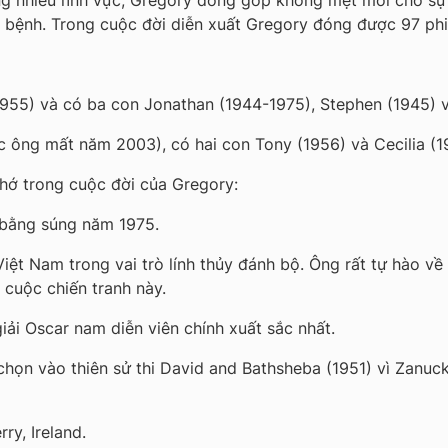
ng nhiều lĩnh vực, Gregory đóng góp không mệt mỏi cho sự
 bệnh. Trong cuộc đời diễn xuất Gregory đóng được 97 phi
1955) và có ba con Jonathan (1944-1975), Stephen (1945) 
c ông mất năm 2003), có hai con Tony (1956) và Cecilia (1
hớ trong cuộc đời của Gregory:
t bằng súng năm 1975.
iệt Nam trong vai trò lính thủy đánh bộ. Ông rất tự hào về
cuộc chiến tranh này.
giải Oscar nam diễn viên chính xuất sắc nhất.
chọn vào thiên sử thi David and Bathsheba (1951) vì Zanuc
ry, Ireland.