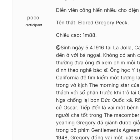
Diễn viên cống hiến nhiều cho điện
poco
Tên thật: Eldred Gregory Peck.
Participant
Chiều cao: 1m88.
@Sinh ngày 5.4.1916 tại La Jolla, C
đến ở với bà ngọai. Không có anh c
thường đưa ông đi xem phim mỗi tu
định theo nghề bác sĩ. Ông học Y tạ
California để tìm kiếm một tương l
trong vở kịch The morning star c
thách với số phận trước khi trở lại
Nga chống lại bọn Đức Quốc xã. Rồi
cử Oscar. Tiếp đến là vai một bệnh
người cha tốt trong The macomber
yearling Gregory đã giành được g
trong bộ phim Gentlements Agree
1948, Gregory đóng vai một luật sư