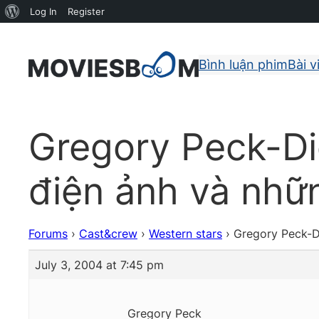
About
Log In
Register
WordPress
Bình luận phim
Bài v
Gregory Peck-Di
điện ảnh và nhữ
Forums
›
Cast&crew
›
Western stars
›
Gregory Peck-Di
July 3, 2004 at 7:45 pm
Gregory Peck