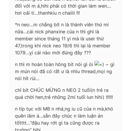
đối với m á,hihi phải có thời gian làm wen…
hơi oải tí…thanhkiu n chaiiii !!!
*n neo…m chẳng bít n là thành viên thứ mí
nữa…cái nick phanxine của n thì ghi là
member since tháng 11 ỵi mà là user thứ
47,trong khi nick neo 19/6 thì lại là member
1079…ỵi cái nào mới đúng đây ???
n thì m hoàn toàn hông bít nói gì òi
~ gì
m mún nói đã có rất ư là nhìu thread,mọi ng
nói hít rùi…
chỉ bít CHÚC MỪNG n NEO 2 tuổi(n trẻ ra
quá chời hen,trẻ những 2mí tuổi lun hihi) !!!!!!
n típ tục với MB n nhá,ng iu cũ của n mà,khó
quên lắm á…sẵn đây chúc n làm luận án
tốtttt…”đậu hay rớt gì ta cũng được ra
trường” hihi