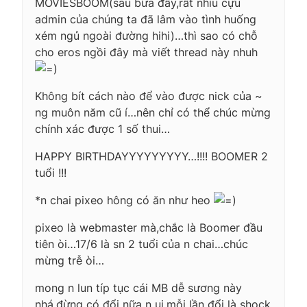
MOVIESBOOM(sau bữa đấy,rất nhìu cựu
admin của chúng ta đã lâm vào tình huống
xém ngủ ngoài đường hihi)…thì sao có chỗ
cho eros ngồi đây mà viết thread này nhuh
Không bít cách nào để vào được nick của ~
ng muôn năm cũ í…nên chỉ có thể chúc mừng
chính xác được 1 số thui…
HAPPY BIRTHDAYYYYYYYYY…!!!! BOOMER 2
tuổi !!!
*n chai pixeo hông có ăn như heo
pixeo là webmaster mà,chắc là Boomer đầu
tiên òi…17/6 là sn 2 tuổi của n chai…chúc
mừng trễ òi…
mong n lun típ tục cái MB dễ sương này
nhá,đừng có đổi nữa n ui,mỗi lần đổi là shock