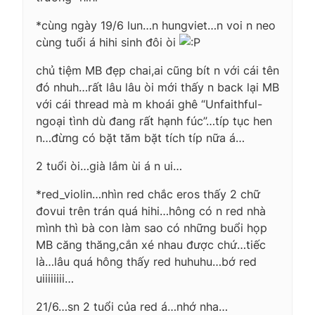
*cùng ngày 19/6 lun…n hungviet…n voi n neo
cùng tuổi á hihi sinh đôi òi
chủ tiệm MB đẹp chai,ai cũng bít n với cái tên
đó nhuh…rất lâu lâu òi mới thấy n back lại MB
với cái thread mà m khoái ghê “Unfaithful-
ngoại tình dù đang rất hạnh fúc”…típ tục hen
n…đừng có bặt tăm bặt tích típ nữa á…
2 tuổi òi…già lắm ùi á n ui…
*red_violin…nhìn red chắc eros thấy 2 chữ
đovui trên trán quá hihi…hông có n red nhà
mình thì bà con làm sao có những buổi họp
MB căng thăng,cắn xé nhau được chứ…tiếc
là…lâu quá hông thấy red huhuhu…bớ red
uiiiiiiii…
21/6…sn 2 tuổi của red á…nhớ nha…