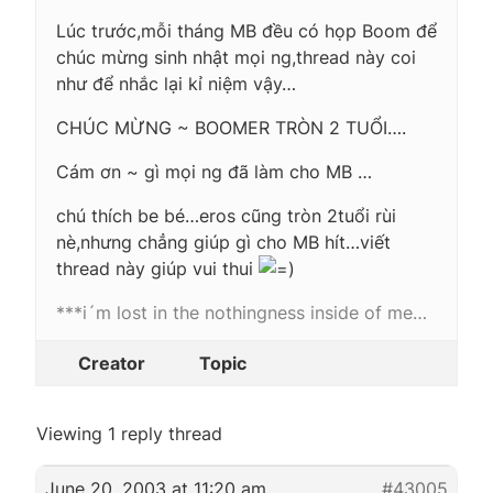
Lúc trước,mỗi tháng MB đều có họp Boom để
chúc mừng sinh nhật mọi ng,thread này coi
như để nhắc lại kỉ niệm vậy…
CHÚC MỪNG ~ BOOMER TRÒN 2 TUỔI….
Cám ơn ~ gì mọi ng đã làm cho MB …
chú thích be bé…eros cũng tròn 2tuổi rùi
nè,nhưng chẳng giúp gì cho MB hít…viết
thread này giúp vui thui
***i´m lost in the nothingness inside of me…
Creator
Topic
Viewing 1 reply thread
June 20, 2003 at 11:20 am
#43005