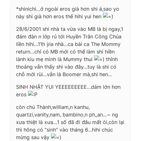
*shinichi…ở ngoài eros già hơn shi á,sao yo
này shi già hơn eros thế hihi yui hen
28/6/2001 shi nhà ta vừa vào MB là bị ngay,1
đám đàn n lớp rủ tới Huyền Trân Công Chúa
liền hihi…11h ỳia nhà…ca bài ca The Mommy
return…chỉ có MB mới có thể làm shi hiền
lành kiu mẹ mình là Mummy thui
thỉnh
thoảng vẫn thấy shi vào đây…tuy là shi có
chỗ mới rùi…vẫn là Boomer mà,shi hen…
SINH NHẬT YUI YEEEEEEEEE…dám lớn hơn
eros
còn chú Thành,william,n kanhu,
quartzi,vanity,nam, bambino,n ph_an…~ ng
xưa thiệt là xưa…1 số đã đi đâu mất òi,còn lại
thì hông có “sinh” vào tháng 6…hihi chúc
mừng sau vậy