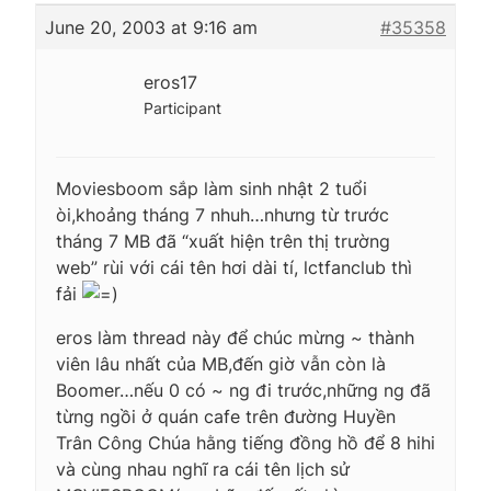
June 20, 2003 at 9:16 am
#35358
eros17
Participant
Moviesboom sắp làm sinh nhật 2 tuổi
òi,khoảng tháng 7 nhuh…nhưng từ trước
tháng 7 MB đã “xuất hiện trên thị trường
web” rùi với cái tên hơi dài tí, lctfanclub thì
fải
eros làm thread này để chúc mừng ~ thành
viên lâu nhất của MB,đến giờ vẫn còn là
Boomer…nếu 0 có ~ ng đi trước,những ng đã
từng ngồi ở quán cafe trên đường Huyền
Trân Công Chúa hằng tiếng đồng hồ để 8 hihi
và cùng nhau nghĩ ra cái tên lịch sử