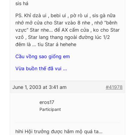
sis há
PS. Khỉ dzà ui , bebi ui , pờ rò ui , sis gà nữa
nhớ mở cửa cho Star vzào 8 nhe , nhớ “bênh
vzực” Star nhe… để AX cấm cửa , ko cho Star
vzô , Star lang thang ngoài đường lúc 1/2
đêm là … tiu Star á hehehe
Cầu vồng sao giống em
Vừa buồn thế đã vui …
June 1, 2003 at 3:41 am
#41978
eros17
Participant
hihi Hội trưởng được hâm mộ quá ta…