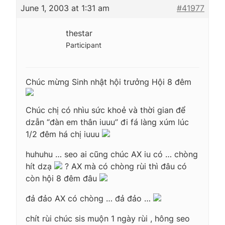
June 1, 2003 at 1:31 am
#41977
thestar
Participant
Chúc mừng Sinh nhật hội trưởng Hội 8 đêm
Chúc chị có nhìu sức khoẻ và thời gian để
dzẫn “đàn em thân iuuu” đi fá làng xúm lúc
1/2 đêm há chị iuuu
huhuhu … seo ai cũng chúc AX iu có … chòng
hít dzạ
? AX mà có chòng rùi thì đâu có
còn hội 8 đêm đâu
đả đảo AX có chòng … đả đảo …
chít rùi chúc sis muộn 1 ngày rùi , hông seo