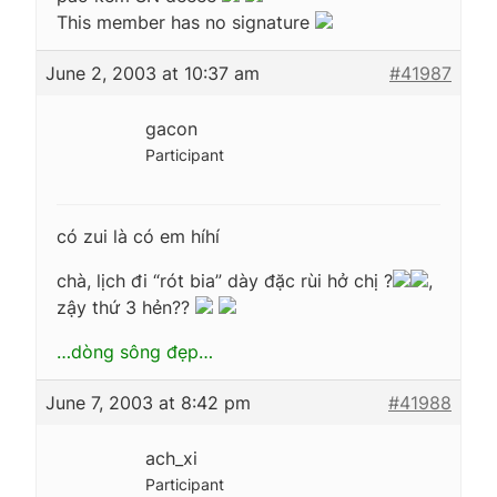
This member has no signature
June 2, 2003 at 10:37 am
#41987
gacon
Participant
có zui là có em híhí
chà, lịch đi “rót bia” dày đặc rùi hở chị ?
,
zậy thứ 3 hẻn??
…dòng sông đẹp…
June 7, 2003 at 8:42 pm
#41988
ach_xi
Participant