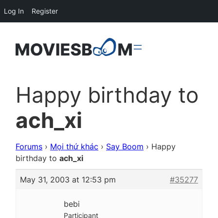
Log In
Register
Happy birthday to
ach_xi
Forums
›
Mọi thứ khác
›
Say Boom
›
Happy
birthday to
ach_xi
May 31, 2003 at 12:53 pm
#35277
bebi
Participant