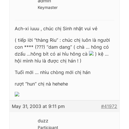
admin
Keymaster
Ach-xi iuuu , chúc chị Sinh nhật vui vẻ
( tiếp lời “thàng Riu” : chúc chị luôn là người
con **** (???) “dam dang” ( chà … hông có
dzấu …hông bít có ai hỉu hông cà
) kệ …
hội mình hỉu là được chị hán ! )
Tuổi mới … nhìu chòng mới chị hán
rượt “hun” chị nà hehehe
May 31, 2003 at 9:11 pm
#41972
duzz
Participant