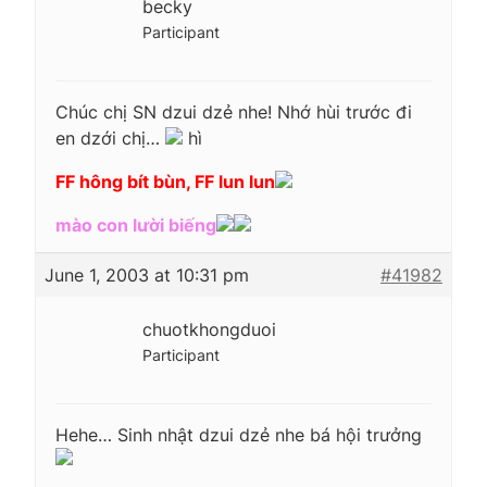
becky
Participant
Chúc chị SN dzui dzẻ nhe! Nhớ hùi trước đi
en dzới chị…
hì
FF hông bít bùn, FF lun lun
mào con lười biếng
June 1, 2003 at 10:31 pm
#41982
chuotkhongduoi
Participant
Hehe… Sinh nhật dzui dzẻ nhe bá hội trưởng