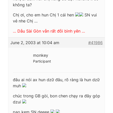
không ta?
Chị ơi, cho em hun Chị 1 cái hen
SN vui
vẻ nhe Chị …
… Dẫu Sài Gòn vẫn rất đỗi bình yên …
June 2, 2003 at 10:04 am
#41986
monkey
Participant
đâu ai nói ax hun dzữ đâu, rõ ràng là hun dzữ
muh
chúc trong GB gòi, bon chen chạy ra đây góp
dzui
pao kem SN deeee