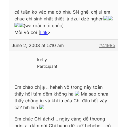
cả tuần ko vào mà có nhìu SN ghê, chị ui em
chúc chị sinh nhật thiệt là dzui dzẻ nghen
(wa roài mới chúc)
Mời vô coi [
link
>
June 2, 2003 at 5:10 am
#41985
kelly
Participant
Em chào chị ạ .. heheh vô trong này toàn
thấy hội tám đêm không hà
Mà sao chưa
thấy chồng iu và khỉ iu của Chị đău hết vậy
cà? hihihiih
Em chúc Chị áchxì .. ngày càng dễ thương
hơn, ai dám nói Chị hung dữ zạ? hehehe .. có