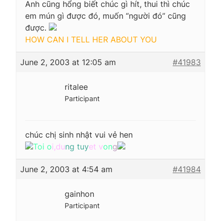
Anh cũng hổng biết chúc gì hít, thui thì chúc
em mún gì được đó, muốn “người đó” cũng
được.
HOW CAN I TELL HER ABOUT YOU
June 2, 2003 at 12:05 am
#41983
ritalee
Participant
chúc chị sinh nhật vui vẻ hen
Toi o
i,du
ng tuy
et v
on
g
June 2, 2003 at 4:54 am
#41984
gainhon
Participant