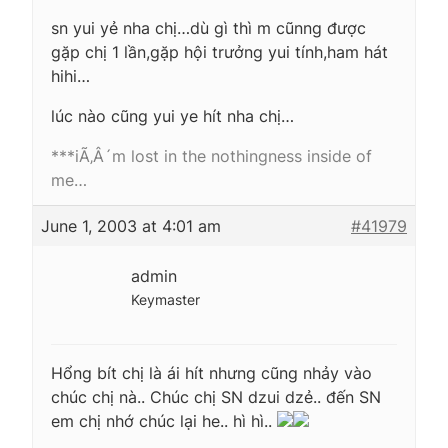
sn yui yẻ nha chị…dù gì thì m cũnng được
gặp chị 1 lần,gặp hội trưởng yui tính,ham hát
hihi…
lúc nào cũng yui ye hít nha chị…
***iÃ‚Â´m lost in the nothingness inside of
me…
June 1, 2003 at 4:01 am
#41979
admin
Keymaster
Hổng bít chị là ái hít nhưng cũng nhảy vào
chúc chị nà.. Chúc chị SN dzui dzẻ.. đến SN
em chị nhớ chúc lại he.. hì hì..