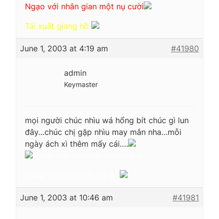
Ngạo với nhân gian một nụ cười
Tái xuất giang hồ
June 1, 2003 at 4:19 am
#41980
admin
Keymaster
mọi người chúc nhìu wá hổng bít chúc gì lun
đây…chúc chị gặp nhìu may mắn nha…mỗi
ngày ách xì thêm mấy cái….
Thiên thần của các chàng trai
Hung thần của các cô gái
June 1, 2003 at 10:46 am
#41981