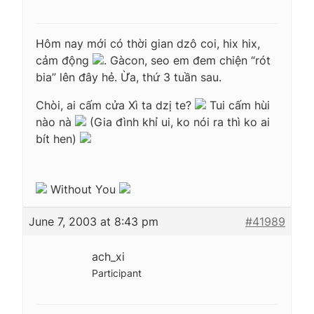
Hôm nay mới có thời gian dzô coi, hix hix,
cảm động
. Gàcon, seo em đem chiện “rót
bia” lên đây hẻ. Ừa, thứ 3 tuần sau.
Chòi, ai cấm cửa Xì ta dzị te?
Tui cấm hùi
nào nà
(Gia đình khỉ ui, ko nói ra thì ko ai
bít hen)
Without You
June 7, 2003 at 8:43 pm
#41989
ach_xi
Participant