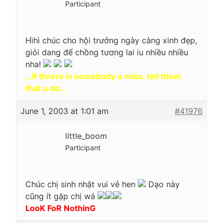
Participant
Hìhì chúc cho hội trưởng ngày càng xinh đẹp,
giỏi dang để chồng tương lai iu nhiều nhiều
nha!
…if threre is somebody u miss, tell them
that u do…
June 1, 2003 at 1:01 am
#41976
little_boom
Participant
Chúc chị sinh nhật vui vẻ hen
Dạo này
cũng ít gặp chị wá
LooK FoR NothinG