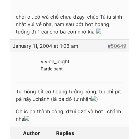
chòi oi, có wá chễ chưa dzậy, chúc Tú iu sinh
nhật vui vẻ nha, năm sau bớt bớt hoang
tưởng đi 1 cái cho bà con nhờ kìa
January 11, 2004 at 1:08 am
#50649
vivien_leight
Participant
Tui hông bít có hoang tưởng hông, tui chỉ pít
pà này…chảnh (là pa đó tự nhận
)
Chúc pa thành công, dzui dzẻ và bớt ..chảnh
nha
Author
Replies