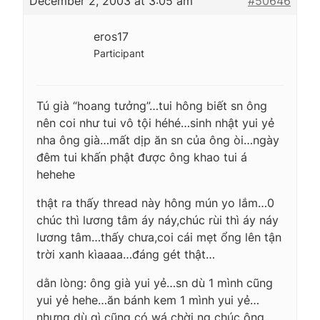
December 2, 2003 at 3:05 am
#50646
eros17
Participant
Tú già “hoang tưởng”…tui hông biết sn ông
nên coi như tui vô tội héhé…sinh nhật yui yẻ
nha ông già…mất dịp ăn sn của ông òi…ngày
đêm tui khấn phật được ông khao tui á
hehehe
thật ra thấy thread này hông mún yo lắm…0
chúc thì lương tâm áy náy,chúc rùi thì áy náy
lương tâm…thấy chưa,coi cái mẹt ổng lên tận
trời xanh kìaaaa…đáng gét thật…
dằn lòng: ông già yui yẻ…sn dù 1 mình cũng
yui yẻ hehe…ăn bánh kem 1 mình yui yẻ…
nhưng dù gì cũng có wá chời ng chúc ông