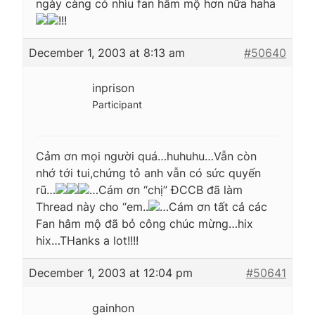
ngày càng có nhìu fan hâm mộ hơn nữa haha
!!!
December 1, 2003 at 8:13 am
#50640
inprison
Participant
Cảm ơn mọi người quá…huhuhu…Vẫn còn
nhớ tới tui,chứng tỏ anh vẫn có sức quyến
rũ…
…Cám ơn “chị” ĐCCB đã làm
Thread này cho “em..
…Cám ơn tất cả các
Fan hâm mộ đã bỏ công chúc mừng…hix
hix…THanks a lot!!!!
December 1, 2003 at 12:04 pm
#50641
gainhon