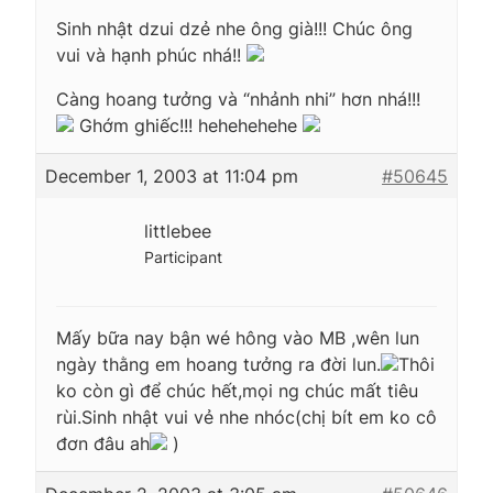
Sinh nhật dzui dzẻ nhe ông già!!! Chúc ông
vui và hạnh phúc nhá!!
Càng hoang tưởng và “nhảnh nhi” hơn nhá!!!
Ghớm ghiếc!!! hehehehehe
December 1, 2003 at 11:04 pm
#50645
littlebee
Participant
Mấy bữa nay bận wé hông vào MB ,wên lun
ngày thằng em hoang tưởng ra đời lun.
Thôi
ko còn gì để chúc hết,mọi ng chúc mất tiêu
rùi.Sinh nhật vui vẻ nhe nhóc(chị bít em ko cô
đơn đâu ah
)