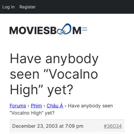
Log In
Register
Have anybody
seen “Vocalno
High” yet?
Forums
›
Phim
›
Châu Á
›
Have anybody seen
“Vocalno High” yet?
December 23, 2003 at 7:09 pm
#36034