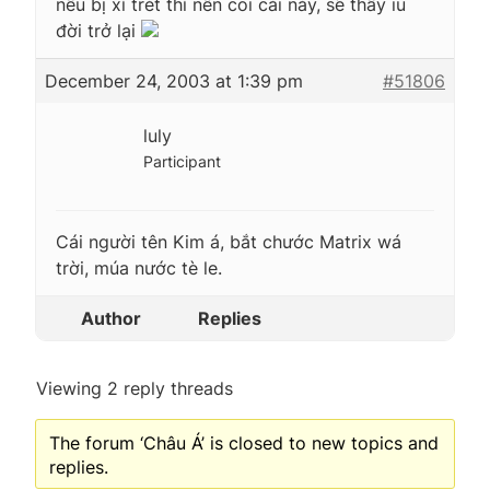
nếu bị xì trét thì nên coi cái này, sẽ thấy iu
đời trở lại
December 24, 2003 at 1:39 pm
#51806
luly
Participant
Cái người tên Kim á, bắt chước Matrix wá
trời, múa nước tè le.
Author
Replies
Viewing 2 reply threads
The forum ‘Châu Á’ is closed to new topics and
replies.