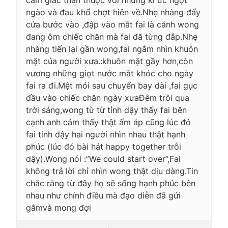
ngào và đau khổ chợt hiên về.Nhẹ nhàng đẩy
cửa bước vào ,đập vào mắt fai là cảnh wong
đang ôm chiếc chăn mà fai đã từng đắp.Nhẹ
nhàng tiến lại gần wong,fai ngắm nhìn khuôn
mặt của người xưa.:khuôn mặt gầy hơn,còn
vương những giọt nước mắt khóc cho ngày
fai ra đi.Mệt mỏi sau chuyến bay dài ,fai gục
đầu vào chiếc chăn ngày xưaĐêm trôi qua
trời sáng,wong từ từ tỉnh dậy thấy fai bên
cạnh anh cảm thấy thật ấm áp cũng lúc đó
fai tỉnh dậy hai người nhìn nhau thật hạnh
phúc (lúc đó bài hát happy together trỗi
dậy).Wong nói :”We could start over”,Fai
không trả lời chỉ nhìn wong thật dịu dàng.Tin
chắc rằng từ đây họ sẽ sống hạnh phúc bên
nhau như chính điều mà đạo diễn đã gửi
gắmvà mong đợi