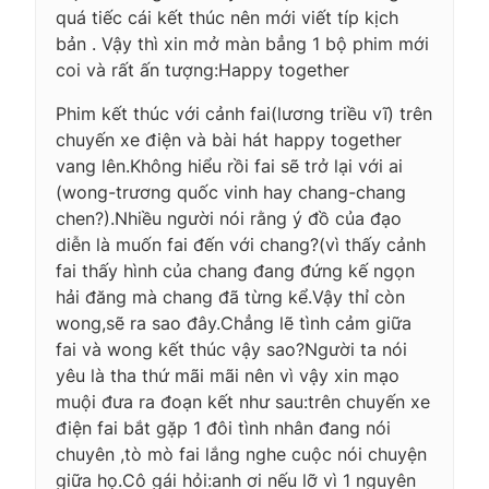
quá tiếc cái kết thúc nên mới viết típ kịch
bản . Vậy thì xin mở màn bẳng 1 bộ phim mới
coi và rất ấn tượng:Happy together
Phim kết thúc với cảnh fai(lương triều vĩ) trên
chuyến xe điện và bài hát happy together
vang lên.Không hiểu rồi fai sẽ trở lại với ai
(wong-trương quốc vinh hay chang-chang
chen?).Nhiều người nói rằng ý đồ của đạo
diễn là muốn fai đến với chang?(vì thấy cảnh
fai thấy hình của chang đang đứng kế ngọn
hải đăng mà chang đã từng kể.Vậy thỉ còn
wong,sẽ ra sao đây.Chẳng lẽ tình cảm giữa
fai và wong kết thúc vậy sao?Người ta nói
yêu là tha thứ mãi mãi nên vì vậy xin mạo
muội đưa ra đoạn kết như sau:trên chuyến xe
điện fai bắt gặp 1 đôi tình nhân đang nói
chuyên ,tò mò fai lắng nghe cuộc nói chuyện
giữa họ.Cô gái hỏi:anh ơi nếu lỡ vì 1 nguyên