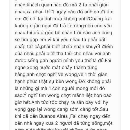
nhận khách quan nào đó mà 2 ta phải giận
nhau,xa nhau thì 1 ngày nào đó anh có đi tìm
em để nối lại tình xưa không anh?Chàng trai
không ngần ngại đã trả lời rằng:nếu còn yêu
nhau thì dù ở góc bể chân trời nào anh cũng
sẽ tìm gặp em vì khi yêu nhau ta phải bất
chấp tất cả,phải biết chấp nhận khuyết điểm
của nhau,phải biết tha thứ cho nhau,với anh
được sống gần người mình yêu thế là đủ.Fai
nghe xong nước mắt chảy thành từng
hàng,anh chợt nghĩ về wong,về 1 thời gian
hạnh phúc thật sự bên wong.Đó không phải
là những gì mà 1 con người mong mỏi đó
sao.Ý nghĩ tìm wong chợt mãnh liệt hơn bao
giờ hết.Anh tức tốc chạy ra sân bay với hy
vọng gặp lại wong càng sớm càng tốt.Sau
khi đã đến Buenos Aires ,Fai chay ngay đến
căn nhà ngày xưa 2 người đã từng sống,một
cảm giác thân thuộc với những kí ức ngọt