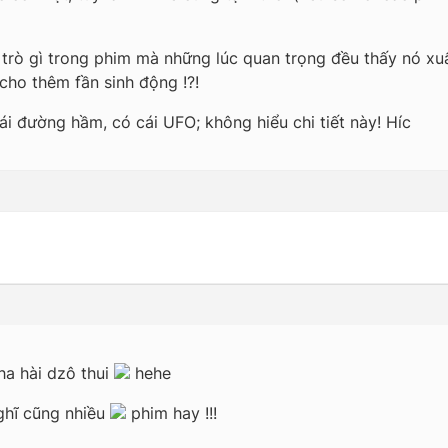
trò gì trong phim mà những lúc quan trọng đều thấy nó xuất
cho thêm fần sinh động !?!
cái đường hầm, có cái UFO; không hiểu chi tiết này! Híc
ha hài dzô thui
hehe
ghĩ cũng nhiều
phim hay !!!