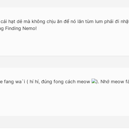
cái hạt dẻ mà không chịu ăn để nó lăn tùm lum phải đi nhặ
ng Finding Nemo!
 fe fang wa`i ( hí hí, đúng fong cách meow
). Nhớ meow f