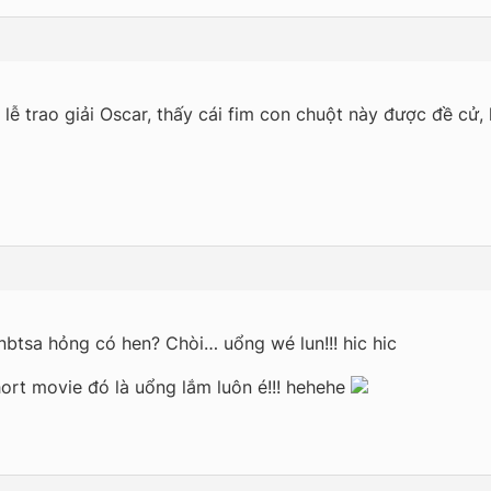
lễ trao giải Oscar, thấy cái fim con chuột này được đề cử,
nbtsa hỏng có hen? Chòi… uổng wé lun!!! hic hic
ort movie đó là uổng lắm luôn é!!! hehehe