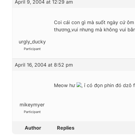
April 9, 2004 at 12:29 am
Coi cái con gì mà suốt ngày cứ ôm 
thương,vui nhưng mà không vui bằ
urgly_ducky
Participant
April 16, 2004 at 8:52 pm
Meow hư
, ỉ có đọn phin đó dzô
mikeymyer
Participant
Author
Replies