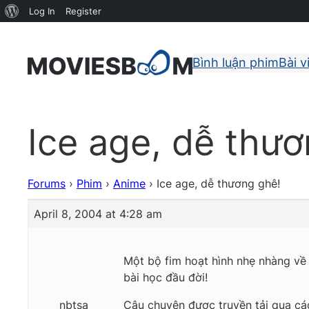
About
Log In
Register
WordPress
Bình luận phim
Bài v
Ice age, dễ thươ
Forums
›
Phim
›
Anime
›
Ice age, dễ thương ghê!
April 8, 2004 at 4:28 am
Một bộ fim hoạt hình nhẹ nhàng về 
bài học đầu đời!
nbtsa
Câu chuyện được truyền tải qua các