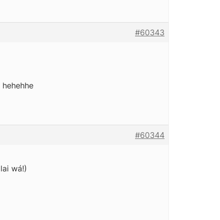
#60343
! hehehhe
#60344
lai wá!)