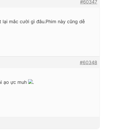
#60347
t lại mắc cười gì đâu.Phim này cũng dễ
#60348
ái ạo ực muh
.