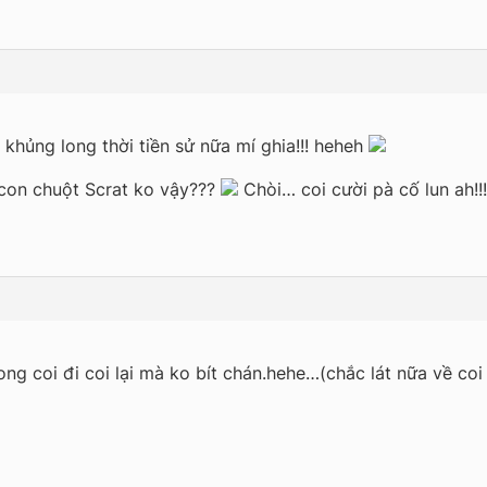
khủng long thời tiền sử nữa mí ghia!!! heheh
 con chuột Scrat ko vậy???
Chòi… coi cười pà cố lun ah!!
ng coi đi coi lại mà ko bít chán.hehe…(chắc lát nữa về coi 