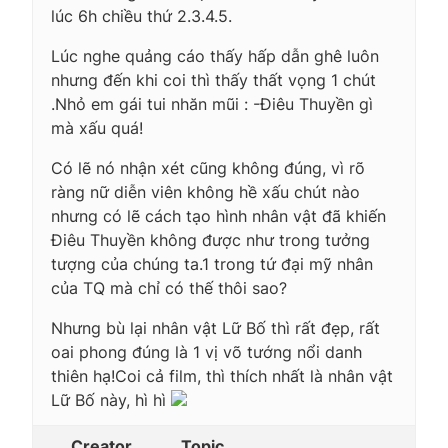
lúc 6h chiều thứ 2.3.4.5.
Lúc nghe quảng cáo thấy hấp dẫn ghê luôn
nhưng đến khi coi thì thấy thất vọng 1 chút
.Nhỏ em gái tui nhăn mũi : -Điêu Thuyền gì
mà xấu quá!
Có lẽ nó nhận xét cũng không đúng, vì rõ
ràng nữ diễn viên không hề xấu chút nào
nhưng có lẽ cách tạo hình nhân vật đã khiến
Điêu Thuyền không được như trong tưởng
tượng của chúng ta.1 trong tứ đại mỹ nhân
của TQ mà chỉ có thế thôi sao?
Nhưng bù lại nhân vật Lữ Bố thì rất đẹp, rất
oai phong đúng là 1 vị võ tướng nổi danh
thiên hạ!Coi cả film, thì thích nhất là nhân vật
Lữ Bố này, hì hì
Creator
Topic