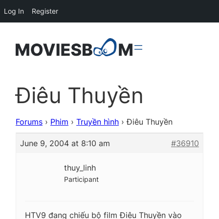
Log In
Register
Điêu Thuyền
Forums
›
Phim
›
Truyền hình
›
Điêu Thuyền
June 9, 2004 at 8:10 am
#36910
thuy_linh
Participant
HTV9 đang chiếu bộ film Điêu Thuyền vào